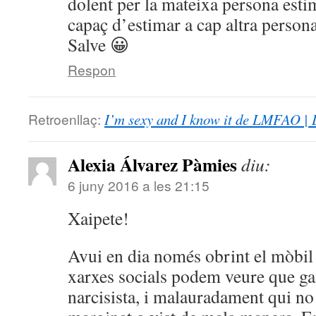
dolent per la mateixa persona estim
capaç d’estimar a cap altra persona
Salve 😀
Respon
Retroenllaç:
I’m sexy and I know it de LMFA
Alexia Álvarez Pàmies
diu:
6 juny 2016 a les 21:15
Xaipete!
Avui en dia només obrint el mòbil i
xarxes socials podem veure que ga
narcisista, i malauradament qui no