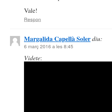
Vale!
Respon
Margalida Capellà Soler
diu:
6 març 2016 a les 8:45
Videte
: