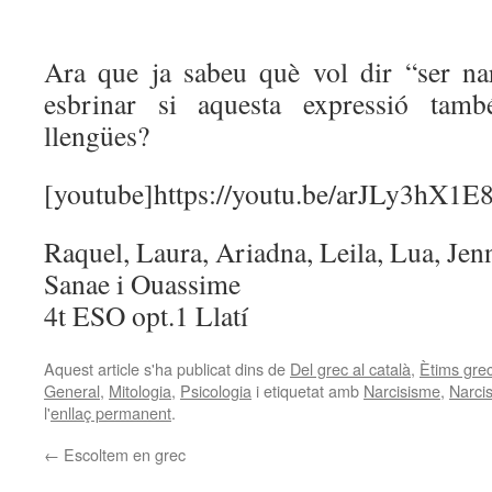
Ara que ja sabeu què vol dir “ser nar
esbrinar si aquesta expressió també
llengües?
[youtube]https://youtu.be/arJLy3hX1E8
Raquel, Laura, Ariadna, Leila, Lua, Jen
Sanae i Ouassime
4t ESO opt.1 Llatí
Aquest article s'ha publicat dins de
Del grec al català
,
Ètims gre
General
,
Mitologia
,
Psicologia
i etiquetat amb
Narcisisme
,
Narcis
l'
enllaç permanent
.
←
Escoltem en grec