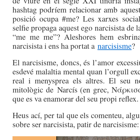
de viure en el segle XXI tindria ins
hashtag podríem relacionar amb aquest 
posició ocupa #me? Les xarxes social
selfie propaga aquest ego narcisista de
“me me me”? Aleshores hem esbrina
narcisista i ens ha portat a
narcisisme
?
El narcisisme, doncs, és l’amor excess
esdevé malaltia mental quan l’orgull exc
real i menysprea els altres. El seu 
mitològic de Narcís (en grec, Νάρκισσ
que es va enamorar del seu propi reflex.
Heus ací, per tal que els comenteu, algu
sobre ser narcisista, patir de narcisisme: