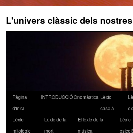
L'univers clàssic dels nostre
Pàgina
INTRODUCCIÓ
Onomàstica
Lèxic
Lè
Vés
d'inici
casolà
ex
al
Lèxic
Lèxic de la
El lèxic de la
Lèxic
contingut
mitològic
mort
música
psicol