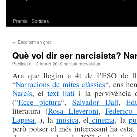
Premis
Sortides
←
Escoltem en grec
Què vol dir ser narcisista? N
Publicat el
13 febrer 2016
per
totumrevolutum
Ara que llegim a 4t de l’ESO de lla
“
Narracions de mites clàssics
“, ens he
Narcís
, el
text llatí
i la pervivència d
(“
Ecce pictura
“,
Salvador Dalí
,
Edu
literatura (
Rosa Lleveroni
,
Federico
Lapesa.
..), la
música
, el
cinema
, la
pu
però potser el més interessant ha estat