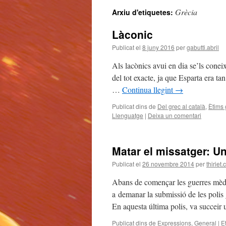
Grècia
Arxiu d'etiquetes:
Làconic
Publicat el
8 juny 2016
per
gabutti.abril
Als lacònics avui en dia se’ls conei
del tot exacte, ja que Esparta era tan
…
Continua llegint
→
Publicat dins de
Del grec al català
,
Ètims 
Llenguatge
|
Deixa un comentari
Matar el missatger: U
Publicat el
26 novembre 2014
per
thiriet.
Abans de començar les guerres mèdiq
a demanar la submissió de les polis 
En aquesta última polis, va succei
Publicat dins de
Expressions
,
General
|
E