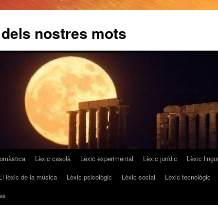
 dels nostres mots
omàstica
Lèxic casolà
Lèxic experimental
Lèxic jurídic
Lèxic lingüí
El lèxic de la música
Lèxic psicològic
Lèxic social
Lèxic tecnològic
es