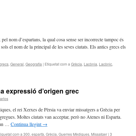
x pel nom d’espartans, la qual cosa sense ser incorrecte tampoc és
 sols el nom de la principal de les seves ciutats. Els antics grecs els
grecs
,
General
,
Geografia
|
Etiquetat com a
Grècia
,
Lacònia
,
Lacònic
,
na expressió d’origen grec
carlos
ues, el rei Xerxes de Pèrsia va enviar missatgers a Grècia per
gregues. Moltes ciutats van acceptar, però no Atenes ni Esparta.
r un …
Continua llegint
→
tiquetat com a
300
,
espartà
,
Grècia
,
Guerres Mèdiques
,
Missatger
|
3