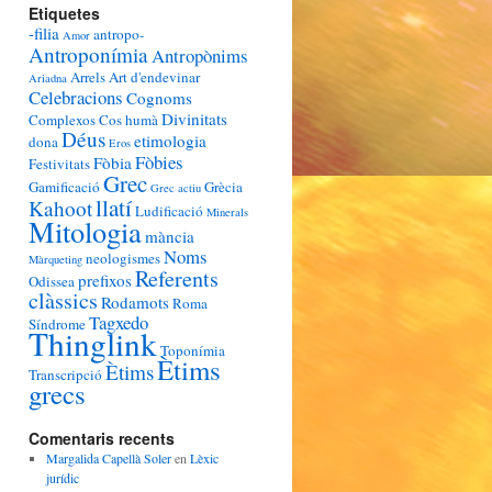
Etiquetes
-filia
antropo-
Amor
Antroponímia
Antropònims
Arrels
Art d'endevinar
Ariadna
Celebracions
Cognoms
Divinitats
Complexos
Cos humà
Déus
etimologia
dona
Eros
Fòbies
Fòbia
Festivitats
Grec
Gamificació
Grècia
Grec actiu
llatí
Kahoot
Ludificació
Minerals
Mitologia
mància
Noms
neologismes
Màrqueting
Referents
prefixos
Odissea
clàssics
Rodamots
Roma
Tagxedo
Síndrome
Thinglink
Toponímia
Ètims
Ètims
Transcripció
grecs
Comentaris recents
Margalida Capellà Soler
en
Lèxic
jurídic