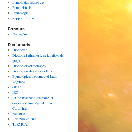
Etimologías filosóficas
Ètims virtuals
Etymologia
Support Forum
Concurs
Neologènia
Diccionaris
Dicciomed
Diccionari etimològic de la mitologia
grega
Diccionario etimológico
Diccionaris de català en línia
Etymological dictionary of Latin
language
GDLC
IEC
L'Onomasticon Cataloniae, el
diccionari etimològic de Joan
Coromines
Neoloteca
Recursos en línia
TERMCAT