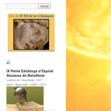
El Fil de les Clàssiques
Des de
IX Premi Edublogs d’Espiral
Alumnes de Batxillerat
[caption id="attachment_3463"
align="aligncenter" width="150"]