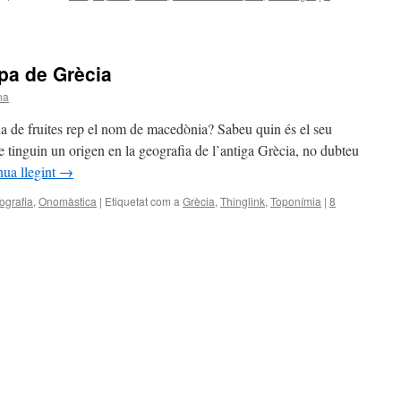
pa de Grècia
na
a de fruites rep el nom de macedònia? Sabeu quin és el seu
tinguin un origen en la geografia de l’antiga Grècia, no dubteu
nua llegint
→
ografia
,
Onomàstica
|
Etiquetat com a
Grècia
,
Thinglink
,
Toponímia
|
8