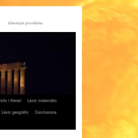
Etimologia grecollatina
stic i literari
Lèxic matemàtic
Lèxic geogràfic
Conclusions