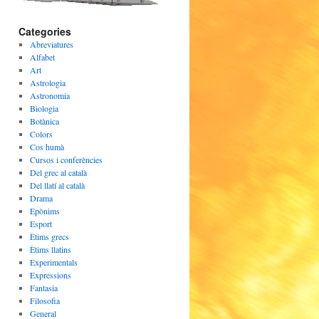
Categories
Abreviatures
Alfabet
Art
Astrologia
Astronomia
Biologia
Botànica
Colors
Cos humà
Cursos i conferències
Del grec al català
Del llatí al català
Drama
Epònims
Esport
Ètims grecs
Ètims llatins
Experimentals
Expressions
Fantasia
Filosofia
General