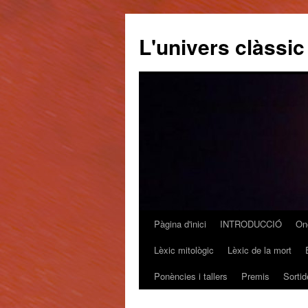
L'univers clàssic
Pàgina d'inici
INTRODUCCIÓ
On
Vés
Lèxic mitològic
Lèxic de la mort
al
Ponències i tallers
Premis
Sortid
contingut