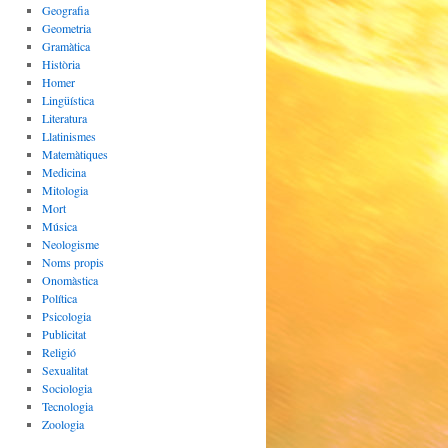
Geografia
Geometria
Gramàtica
Història
Homer
Lingüística
Literatura
Llatinismes
Matemàtiques
Medicina
Mitologia
Mort
Música
Neologisme
Noms propis
Onomàstica
Política
Psicologia
Publicitat
Religió
Sexualitat
Sociologia
Tecnologia
Zoologia