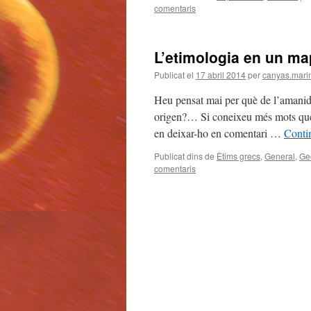
comentaris
L’etimologia en un ma
Publicat el
17 abril 2014
per
canyas.mari
Heu pensat mai per què de l’amanid
origen?… Si coneixeu més mots que 
en deixar-ho en comentari …
Conti
Publicat dins de
Ètims grecs
,
General
,
Ge
comentaris