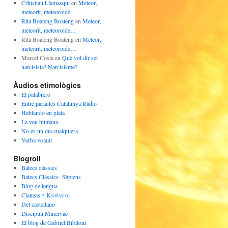
Crhistian Llamasqui
en
Meteor,
meteorit, meteoroide…
Rita Boateng Boateng
en
Meteor,
meteorit, meteoroide…
Rita Boateng Boateng
en
Meteor,
meteorit, meteoroide…
Marcel Costa
en
Què vol dir ser
narcisista? Narcisisme?
Àudios etimològics
El palabrero
Entre paraules Catalunya Ràdio
Hablando en plata
La veu humana
No es un día cualquiera
Verba volant
Blogroll
Batecs clàssics
Batecs Clàssics- Sàpiens
Blog de lengua
Cianeas * Κυάνεαι
Del castellano
Discipuli Minervae
El blog de Gabriel Bibiloni