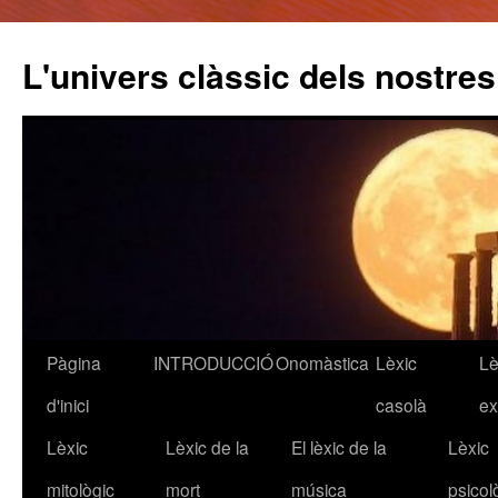
L'univers clàssic dels nostre
Pàgina
INTRODUCCIÓ
Onomàstica
Lèxic
Lè
Vés
d'inici
casolà
ex
al
Lèxic
Lèxic de la
El lèxic de la
Lèxic
contingut
mitològic
mort
música
psicol