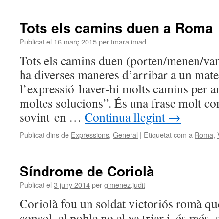
Tots els camins duen a Roma
Publicat el
16 març 2015
per
tmara.imad
Tots els camins duen (porten/menen/van)
ha diverses maneres d’arribar a un mate
l’expressió haver-hi molts camins per a
moltes solucions”. És una frase molt c
sovint en …
Continua llegint
→
Publicat dins de
Expressions
,
General
|
Etiquetat com a
Roma
,
Síndrome de Coriolà
Publicat el
3 juny 2014
per
gimenez.judit
Coriolà fou un soldat victoriós romà qu
consol, el poble no el va triar i, és més,