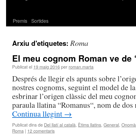
Premis
Sortides
Roma
Arxiu d'etiquetes:
El meu cognom Roman ve de
Publicat el
19 maig 2016
per
roman.marta
Després de llegir els apunts sobre l’orig
nostres cognoms, seguint el model de la 
esbrinar l’origen clàssic del meu cogn
paraula llatina “Romanus“, nom de dos 
Continua llegint
→
Publicat dins de
Del llatí al català
,
Ètims llatins
,
General
,
Onomàs
Roma
|
12 comentaris