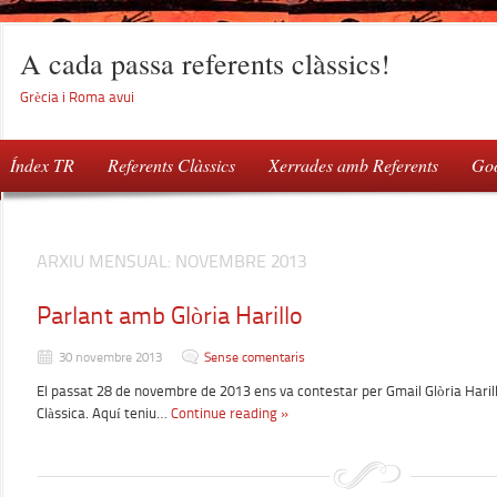
A cada passa referents clàssics!
Grècia i Roma avui
Índex TR
Referents Clàssics
Xerrades amb Referents
Goo
ARXIU MENSUAL:
NOVEMBRE 2013
Parlant amb Glòria Harillo
30 novembre 2013
Sense comentaris
El passat 28 de novembre de 2013 ens va contestar per Gmail Glòria Harillo
Clàssica. Aquí teniu…
Continue reading »