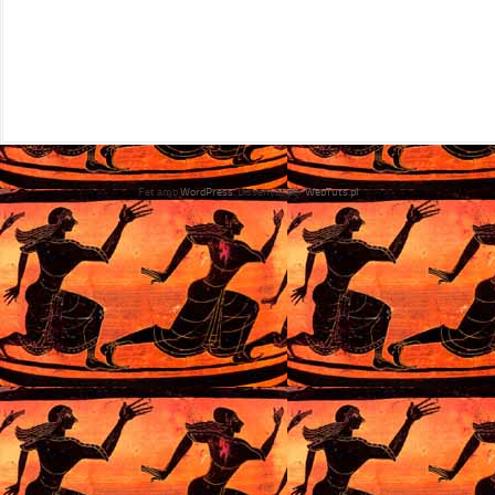
Fet amb
WordPress
. Dissenyat per
WebTuts.pl