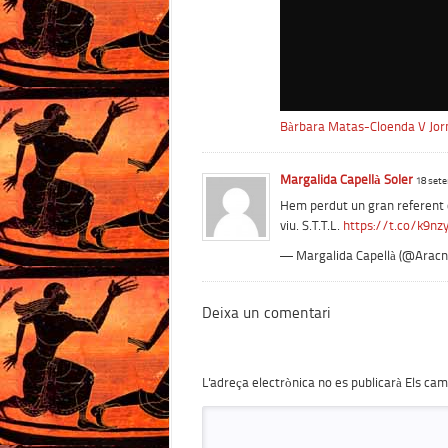
Bàrbara Matas-Cloenda V Jor
Margalida Capellà Soler
18 sete
Hem perdut un gran referent 
viu. S.T.T.L.
https://t.co/k9nz
— Margalida Capellà (@Aracn
Deixa un comentari
L'adreça electrònica no es publicarà
Els cam