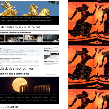
a de teatre clàssic a Barcelona
 clàssic dels nostres mots
racians arreu