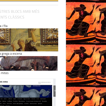
STRES BLOCS AMB MÉS
NTS CLÀSSICS
 i fila
a grega a escena
s mites