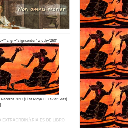
id="" align="aligncenter" width="260"]
e Recerca 2013 (Elisa Moya i F.Xavier Gras)
]
 EXTRAORDINÀRIA ES DE LIBRO