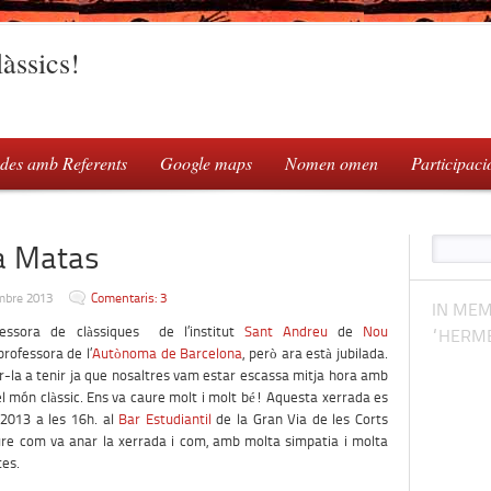
àssics!
des amb Referents
Google maps
Nomen omen
Participaci
a Matas
mbre 2013
Comentaris: 3
IN MEM
ssora de clàssiques de l’institut
Sant Andreu
de
Nou
“HERME
rofessora de l’
Autònoma de Barcelona
, però ara està jubilada.
r-la a tenir ja que nosaltres vam estar escassa mitja hora amb
el món clàssic. Ens va caure molt i molt bé! Aquesta xerrada es
2013 a les 16h. al
Bar Estudiantil
de la Gran Via de les Corts
ure com va anar la xerrada i com, amb molta simpatia i molta
tes.