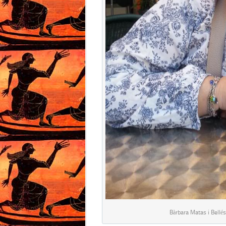
Bàrbara Matas i Bellés