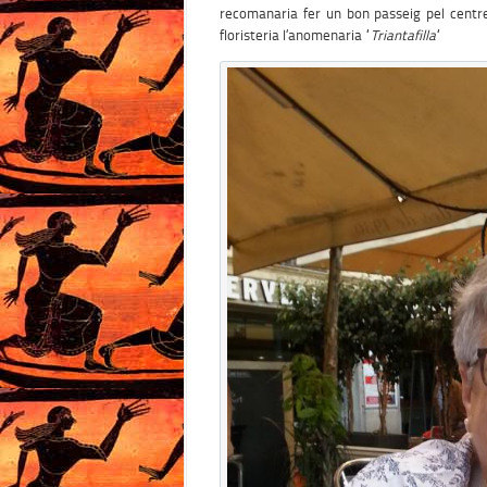
recomanaria fer un bon passeig pel centr
floristeria l’anomenaria “
Triantafilla
“