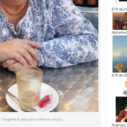
El fil del
Metamorf
El fil de
. Fotografia A cada passa referents clàssics
Itinerant