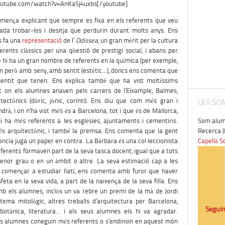
outube.com/watch?v=AnKaSj4uxbs[/youtube]
mença explicant que sempre es fixa en els referents que veu
rada trobar-los i desitja que perdurin durant molts anys. Ens
s fa una
representació
de l’
Odissea
, un gran mèrit per la cultura
erents clàssics per una qüestió de prestigi social, i abans per
que hi ha un gran nombre de referents en la química (per exemple,
quin però amb seny, amb sentit (estètic…), doncs ens comenta que
entit que tenen. Ens explica també que ha vist moltíssims
tat on els alumnes anaven pels carrers de l’Eixample, Balmes,
ctònics (dòric, jònic, corinti). Ens diu que com més gran i
QUI SO
drà, i on n’ha vist més és a Barcelona, tot i que és de Mallorca,
i ha més referents a les esglésies, ajuntaments i cementiris.
Som alumn
 és arquitectònic, i també la premsa. Ens comenta que la gent
Recerca (
rància juga un paper en contra. La Bàrbara és una col·leccionista
Capellà S
 referents formaven part de la seva tasca docent, igual que a tots
menor grau o en un àmbit o altre. La seva estimació cap a les
va començar a estudiar llatí, ens comenta amb furor que haver
eta en la seva vida, a part de la naixença de la seva filla. Ens
b els alumnes, inclòs un va rebre un premi de la mà de Jordi
tema mitològic, altres treballs d’arquitectura per Barcelona,
Seguin
botànica, literatura… i als seus alumnes els hi va agradar.
ls alumnes coneguin més referents o s’endinsin en aquest món