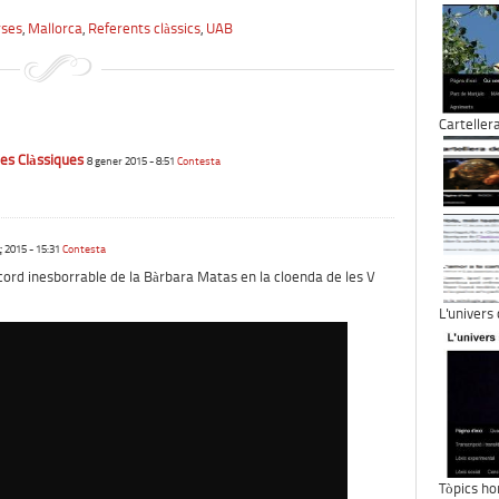
rses
,
Mallorca
,
Referents clàssics
,
UAB
Carteller
 les Clàssiques
8 gener 2015 - 8:51
Contesta
 2015 - 15:31
Contesta
cord inesborrable de la Bàrbara Matas en la cloenda de les V
L'univers
Tòpics ho