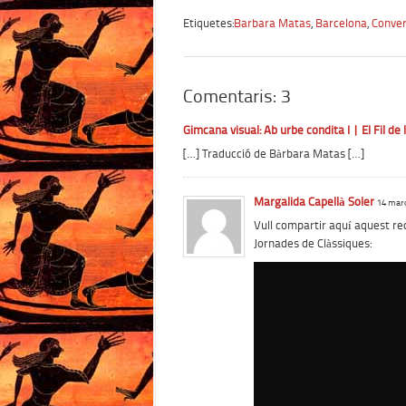
Etiquetes:
Barbara Matas
,
Barcelona
,
Conve
Comentaris: 3
Gimcana visual: Ab urbe condita I | El Fil de
[…] Traducció de Bàrbara Matas […]
Margalida Capellà Soler
14 març
Vull compartir aquí aquest re
Jornades de Clàssiques: