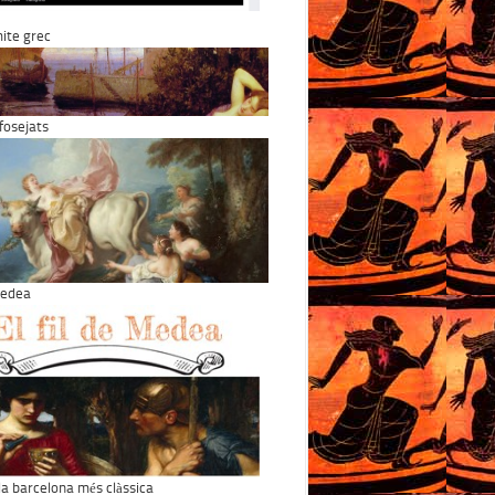
 mite grec
osejats
 Medea
 la barcelona més clàssica