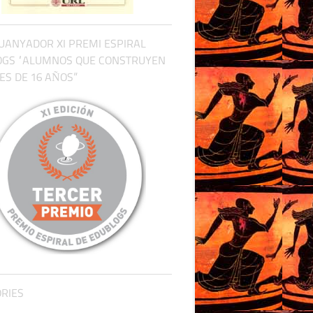
UANYADOR XI PREMI ESPIRAL
OGS “ALUMNOS QUE CONSTRUYEN
S DE 16 AÑOS”
RIES