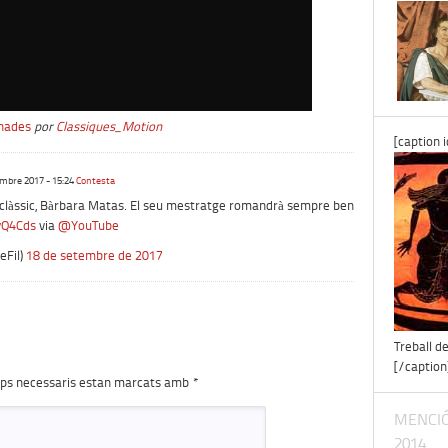
nades
por
Classiques_Motion
[caption 
mbre 2017 - 15:24
Contesta
clàssic, Bàrbara Matas. El seu mestratge romandrà sempre ben
yQ4Cds
via
@YouTube
eFil)
18 de setembre de 2017
Treball d
[/caption
ps necessaris estan marcats amb
*
MENCIÓ
2014