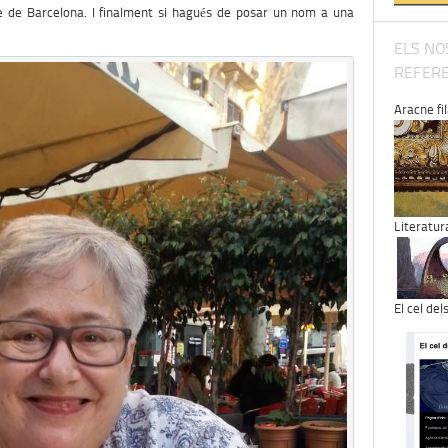
e de Barcelona. I finalment si hagués de posar un nom a una
ELS NO
REFERE
Aracne fila
Literatur
El cel del