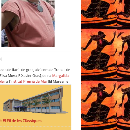
M
es de llatí i de grec, així com de Treball de
Elisa Moya, F.Xavier Gras), de na
Margalida
oler
a l’
institut Premià de Mar
(El Maresme).
t El Fil de les Clàssiques