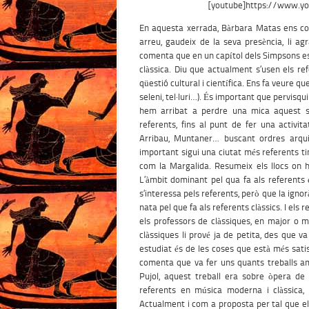
[youtube]https://www.y
En aquesta xerrada, Bàrbara Matas ens co
arreu, gaudeix de la seva presència, li ag
comenta que en un capítol dels Simpsons e
clàssica. Diu que actualment s’usen els ref
qüestió cultural i científica. Ens fa veure 
seleni, tel·luri…). És important que pervis
hem arribat a perdre una mica aquest s
referents, fins al punt de fer una activi
Arribau, Muntaner… buscant ordres arquite
important sigui una ciutat més referents tin
com la Margalida. Resumeix els llocs on h
L’àmbit dominant pel qua fa als referents
s’interessa pels referents, però que la igno
nata pel que fa als referents clàssics. I els
els professors de clàssiques, en major o 
clàssiques li prové ja de petita, des que 
estudiat és de les coses que està més satisf
comenta que va fer uns quants treballs am
Pujol, aquest treball era sobre òpera de 
referents en música moderna i clàssica, 
Actualment i com a proposta per tal que e