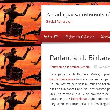
A cada passa referents cl
Grècia i Roma avui
Índex TR
Referents Clàssics
Xerra
Parlant amb Bàrbar
Entrevistes a la premsa
,
General
24 nove
Vam parlar amb Bàrbara Matas, profe
Barris
,
Barcelona
i també al mateix temps p
És una llàstima pels seus alumnes no torna
ella i ens va contagiar el seu entusiasme p
va dur a terme el dia 12 de novembre de 
Catalanes, 592 (
Barcelona
). Aquí podeu ve
alegria, ens va contestar a totes les pregun