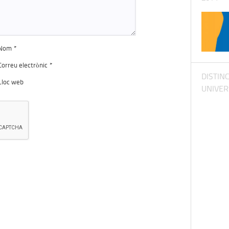
Nom
*
Correu electrònic
*
DISTIN
Lloc web
UNIVER