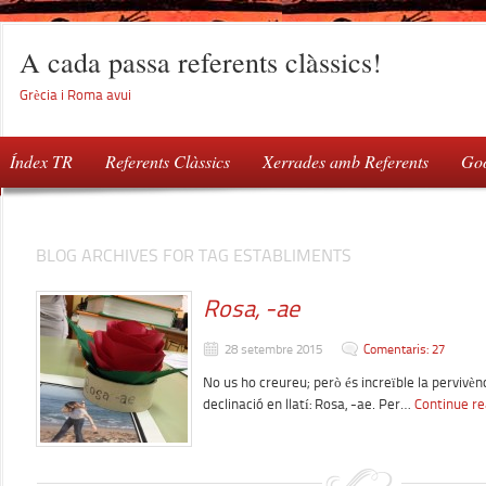
A cada passa referents clàssics!
Grècia i Roma avui
Índex TR
Referents Clàssics
Xerrades amb Referents
Goo
BLOG ARCHIVES FOR TAG ESTABLIMENTS
Rosa, -ae
28 setembre 2015
Comentaris: 27
No us ho creureu; però és increïble la pervivè
declinació en llatí: Rosa, -ae. Per…
Continue re