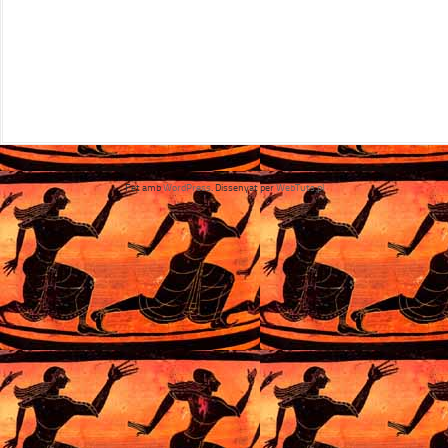
Fet amb
WordPress
. Dissenyat per
WebTuts.pl