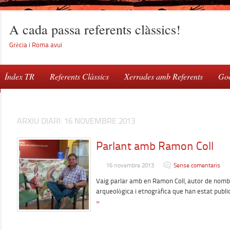
A cada passa referents clàssics!
Grècia i Roma avui
Índex TR
Referents Clàssics
Xerrades amb Referents
Goo
ARXIU DIARI:
16 NOVEMBRE 2013
Parlant amb Ramon Coll
16 novembre 2013
Sense comentaris
Vaig parlar amb en Ramon Coll, autor de nomb
arqueològica i etnogràfica que han estat publ
»