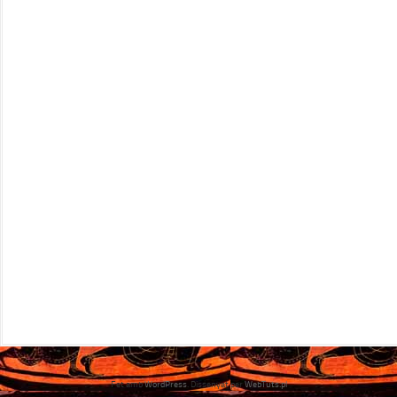
Fet amb
WordPress
. Dissenyat per
WebTuts.pl