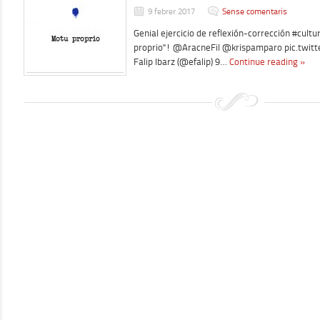
9 febrer 2017
Sense comentaris
Genial ejercicio de reflexión-corrección #cultu
proprio"! @AracneFil @krispamparo pic.twi
Falip Ibarz (@efalip) 9…
Continue reading »