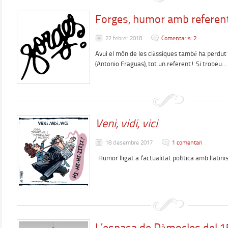
Forges, humor amb referent
22 febrer 2018
Comentaris: 2
Avui el món de les clàssiques també ha perdut 
(Antonio Fraguas), tot un referent! Si trobeu
Veni, vidi, vici
18 desembre 2017
1 comentari
Humor lligat a l’actualitat política amb llatinis
L’espasa de Dàmocles del 1