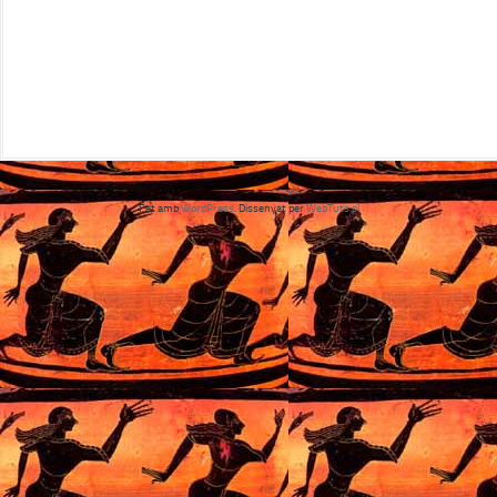
Fet amb
WordPress
. Dissenyat per
WebTuts.pl