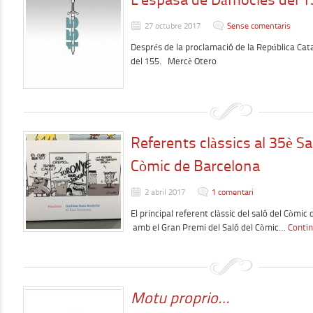
27 octubre 2017
Sense comentaris
Després de la proclamació de la República Cat
del 155. Mercè Otero
Referents clàssics al 35è Sa
Còmic de Barcelona
2 abril 2017
1 comentari
El principal referent clàssic del saló del Còmic
amb el Gran Premi del Saló del Còmic…
Contin
Motu proprio…