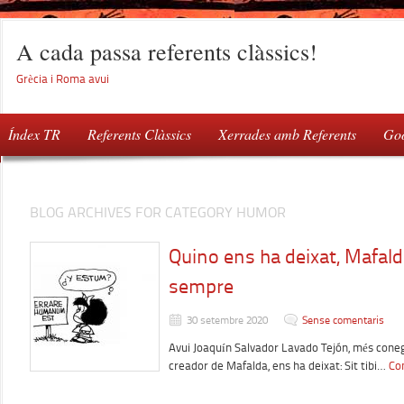
A cada passa referents clàssics!
Grècia i Roma avui
Índex TR
Referents Clàssics
Xerrades amb Referents
Goo
BLOG ARCHIVES FOR CATEGORY HUMOR
Quino ens ha deixat, Mafal
sempre
30 setembre 2020
Sense comentaris
Avui Joaquín Salvador Lavado Tejón, més coneg
creador de Mafalda, ens ha deixat: Sit tibi…
Co