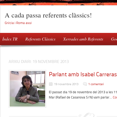
A cada passa referents clàssics!
Grècia i Roma avui
Índex TR
Referents Clàssics
Xerrades amb Referents
Goo
ARXIU DIARI:
19 NOVEMBRE 2013
Parlant amb Isabel Carreras
19 novembre 2013
1 comentari
El passat dia 19 de novembre del 2013 a les 11
Mar (Rafael de Casanova S/N) vam parlar…
Co