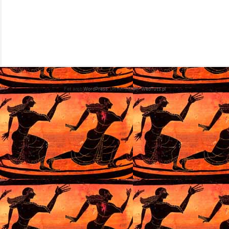
Fet amb
WordPress
. Dissenyat per
WebTuts.pl