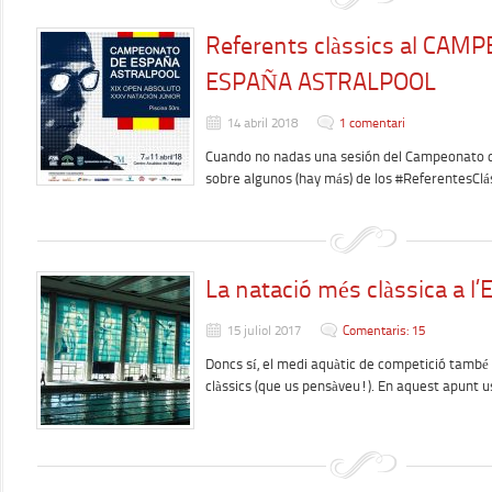
Referents clàssics al CAM
ESPAÑA ASTRALPOOL
14 abril 2018
1 comentari
Cuando no nadas una sesión del Campeonato 
sobre algunos (hay más) de los #ReferentesCl
La natació més clàssica a l
15 juliol 2017
Comentaris: 15
Doncs sí, el medi aquàtic de competició tamb
clàssics (que us pensàveu!). En aquest apunt 