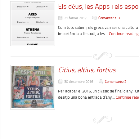
Els déus, les Apps i els espo
21 febrer 2017
Comentaris: 3
Com tots sabem, els grecs van ser una cultur
importància a l’estudi, a les…
Continue reading
Citius, altius, fortius
30 desembre 2016
Comentaris: 2
Per acabar el 2016, un clàssic de final d’any: Cit
desitjo una bona entrada d’any…
Continue rea