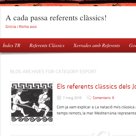
A cada passa referents clàssics!
Grècia i Roma avui
Índex TR
Referents Clàssics
Xerrades amb Referents
Goo
BLOG ARCHIVES FOR CATEGORY ESPORT
Els referents clàssics dels 
7 maig 2018
Comentaris: 9
Com ja vam explicar a La natació més clàssica 
temps remots, la mar Mediterrània represent