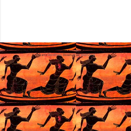
Fet amb
WordPress
. Dissenyat per
WebTuts.pl