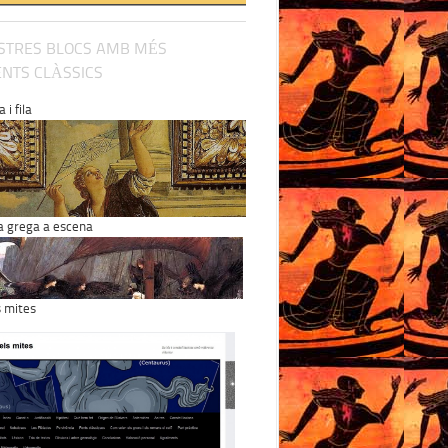
STRES BLOCS AMB MÉS
NTS CLÀSSICS
 i fila
a grega a escena
s mites