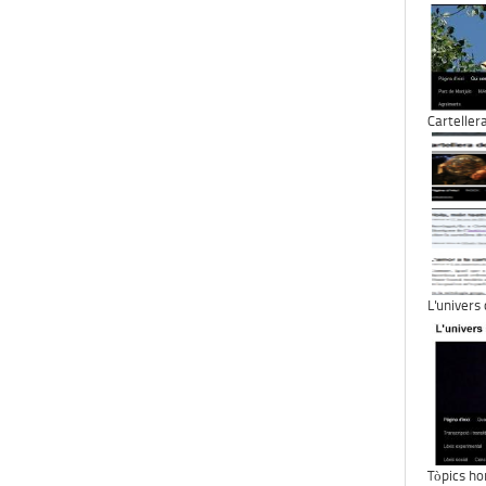
Carteller
L'univers
Tòpics ho