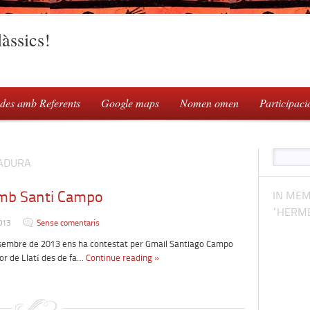
àssics!
des amb Referents
Google maps
Nomen omen
Participaci
MADURA
amb Santi Campo
IN MEM
“HERME
013
Sense comentaris
esembre de 2013 ens ha contestat per Gmail Santiago Campo
or de Llatí des de fa…
Continue reading »