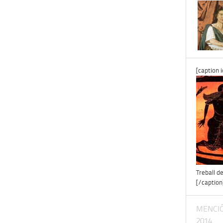
[caption 
Treball d
[/caption
MENCIÓ
2014