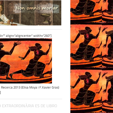
id="" align="aligncenter" width="260"]
e Recerca 2013 (Elisa Moya i F.Xavier Gras)
]
 EXTRAORDINÀRIA ES DE LIBRO