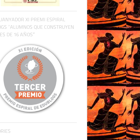
UANYADOR XI PREMI ESPIRAL
OGS “ALUMNOS QUE CONSTRUYEN
S DE 16 AÑOS”
RIES