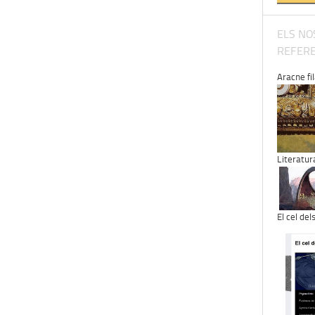
ELS NO
REFERE
Aracne fila
Literatur
El cel del