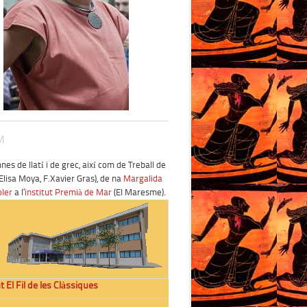
M
es de llatí i de grec, així com de Treball de
Elisa Moya, F.Xavier Gras), de na
Margalida
oler
a l’
institut Premià de Mar
(El Maresme).
t El Fil de les Clàssiques