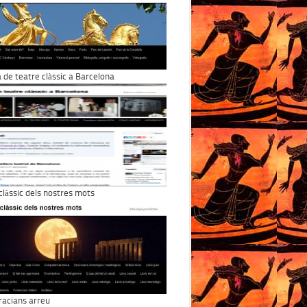
a de teatre clàssic a Barcelona
 clàssic dels nostres mots
racians arreu