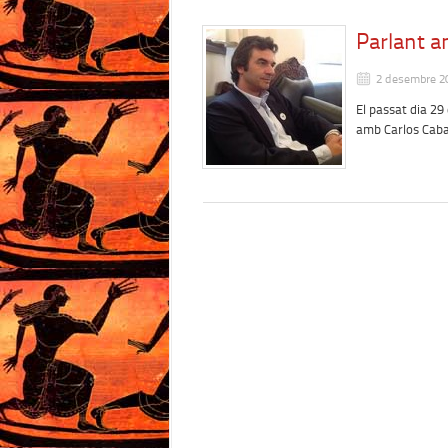
Parlant a
2 desembre 2
El passat dia 29
amb Carlos Caba