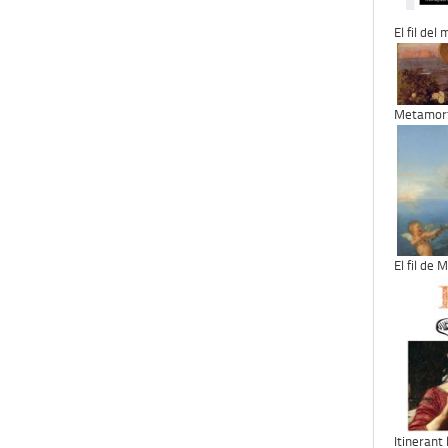
El fil del
Metamorf
El fil de
Itinerant