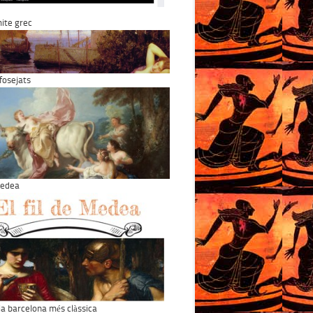
 mite grec
osejats
 Medea
 la barcelona més clàssica