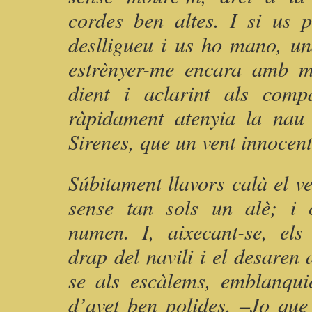
cordes ben altes. I si us 
deslligueu i us ho mano, un
estrènyer-me encara amb m
dient i aclarint als com
ràpidament atenyia la nau 
Sirenes, que un vent innocen
Súbitament llavors calà el ve
sense tan sols un alè; i
numen. I, aixecant-se, els
drap del navili i el desaren a
se als escàlems, emblanqui
d’avet ben polides. –Jo que