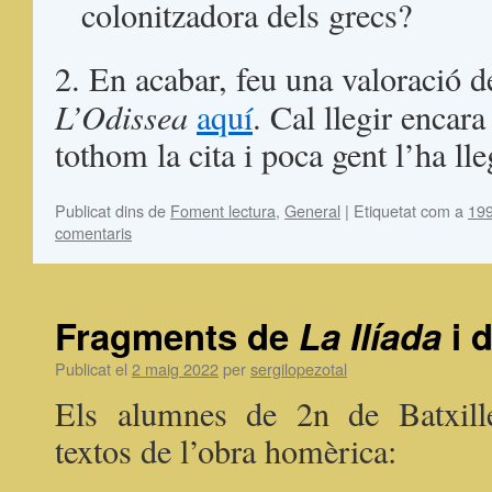
colonitzadora dels grecs?
2. En acabar, feu una valoració 
L’Odissea
aquí
. Cal llegir encara
tothom la cita i poca gent l’ha ll
Publicat dins de
Foment lectura
,
General
|
Etiquetat com a
19
comentaris
Fragments de
La Ilíada
i 
Publicat el
2 maig 2022
per
sergilopezotal
Els alumnes de 2n de Batxille
textos de l’obra homèrica: