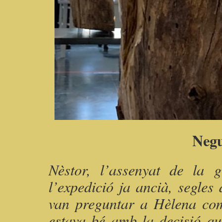
Negu
Nèstor, l’assenyat de la 
l’expedició ja ancià, segles
van preguntar a Hèlena com
estava bé amb la decisió qu