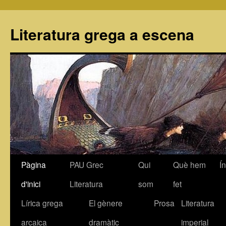
Literatura grega a escena
Pàgina
PAU Grec
Qui
Què hem
Í
Vés
d'inici
Literatura
som
fet
al
Lírica grega
El gènere
Prosa
Literatura
contingut
arcaica
dramàtic
imperial