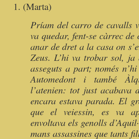
(Marta)
Príam del carro de cavalls v
va quedar, fent-se càrrec de 
anar de dret a la casa on s’e
Zeus. L’hi va trobar sol, j
asseguts a part; només n’hi
Automedont i també Àlqu
l’atenien: tot just acabava 
encara estava parada. El g
que el veiessin, es va 
envoltava els genolls d’Aquil·l
mans assassines que tants fill