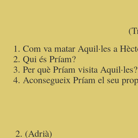
(T
Com va matar Aquil·les a Hèct
Qui és Príam?
Per què Príam visita Aquil·les?
Aconsegueix Príam el seu prop
2. (Adrià)