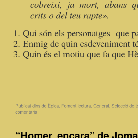
cobreixi, ja mort, abans q
crits o del teu rapte».
Qui són els personatges que pa
Enmig de quin esdeveniment té 
Quin és el motiu que fa que Hè
Publicat dins de
Èpica
,
Foment lectura
,
General
,
Selecció de t
comentaris
“Homer, encara” de Joma