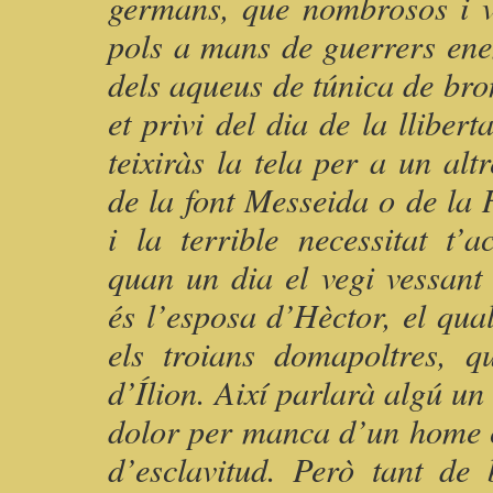
germans, que nombrosos i v
pols a mans de guerrers ene
dels aqueus de túnica de bro
et privi del dia de la llibert
teixiràs la tela per a un al
de la font Messeida o de la 
i la terrible necessitat t’
quan un dia el vegi vessant
és l’esposa d’Hèctor, el qual
els troians domapoltres, q
d’Ílion. Així parlarà algú un 
dolor per manca d’un home c
d’esclavitud. Però tant d