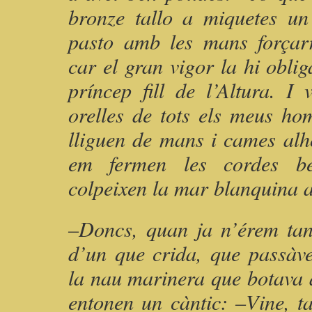
bronze tallo a miquetes un
pasto amb les mans forçarr
car el gran vigor la hi obliga
príncep fill de l’Altura. I
orelles de tots els meus ho
lliguen de mans i cames alh
em fermen les cordes ben
colpeixen la mar blanquina a
–Doncs, quan ja n’érem tan
d’un que crida, que passàv
la nau marinera que botava a
entonen un càntic: –Vine, t