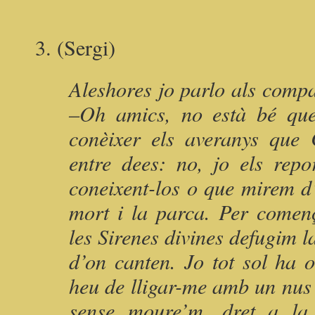
3. (Sergi)
Aleshores jo parlo als compa
–Oh amics, no està bé que
conèixer els averanys que 
entre dees: no, jo els rep
coneixent-los o que mirem d’
mort i la parca. Per comen
les Sirenes divines defugim la
d’on canten. Jo tot sol ha 
heu de lligar-me amb un nus t
sense moure’m, dret a la