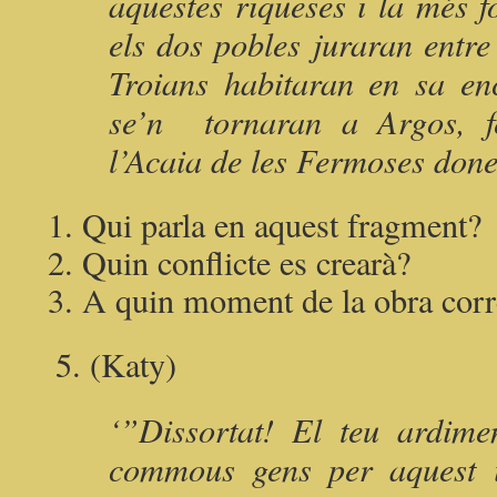
aquestes riqueses i la més 
els dos pobles juraran entre 
Troians habitaran en sa enc
se’n tornaran a Argos, f
l’Acaia de les Fermoses done
Qui parla en aquest fragment?
Quin conflicte es crearà?
A quin moment de la obra corr
5. (Katy)
‘”Dissortat! El teu ardime
commous gens per aquest i