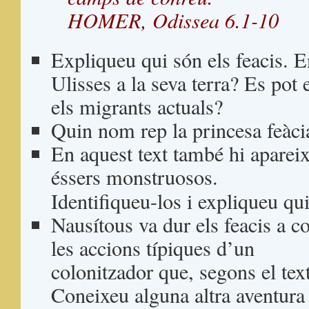
HOMER, Odissea 6.1-10
Expliqueu qui són els feacis. 
Ulisses a la seva terra? Es pot 
els migrants actuals?
Quin nom rep la princesa feàc
En aquest text també hi aparei
éssers monstruosos.
Identifiqueu-los i expliqueu qui
Nausítous va dur els feacis a c
les accions típiques d’un
colonitzador que, segons el te
Coneixeu alguna altra aventura