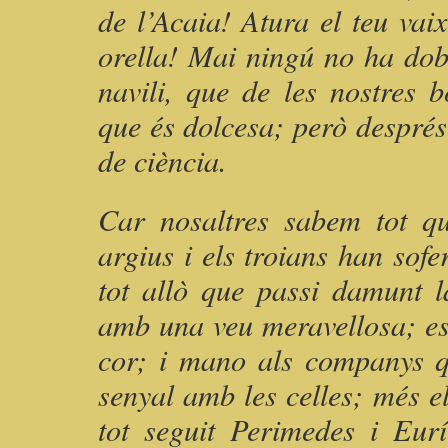
de l’Acaia! Atura el teu vai
orella! Mai ningú no ha dob
navili, que de les nostres 
que és dolcesa; però després
de ciència.
Car nosaltres sabem tot qu
argius i els troians han sof
tot allò que passi damunt l
amb una veu meravellosa; es
cor; i mano als companys qu
senyal amb les celles; més el
tot seguit Perimedes i Eur