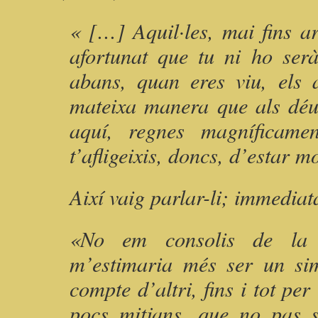
« […] Aquil·les, mai fins 
afortunat que tu ni ho ser
abans, quan eres viu, els 
mateixa manera que als déus
aquí, regnes magníficamen
t’afligeixis, doncs, d’estar m
Així vaig parlar-li; immedia
«No em consolis de la mo
m’estimaria més ser un sim
compte d’altri, fins i tot p
pocs mitjans, que no pas 