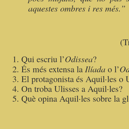
aquestes ombres i res més.”
(T
Qui escriu l’
Odissea
?
És més extensa la
Ilíada
o l’
Od
El protagonista és Aquil·les o 
On troba Ulisses a Aquil·les?
Què opina Aquil·les sobre la gl