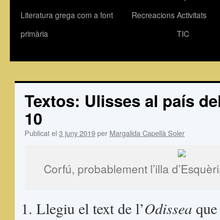
Literatura grega com a font
Recreacions
Activitats
primària
TIC
Textos: Ulisses al país de
10
Publicat el
3 juny 2019
per
Margalida Capellà Soler
Corfú, probablement l’illa d’Esquèria
Llegiu el text de l’
Odissea
que 