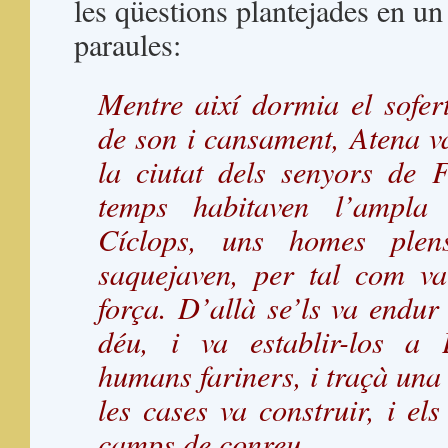
les qüestions plantejades en u
paraules:
Mentre així dormia el sofert
de son i cansament, Atena 
la ciutat dels senyors de F
temps habitaven l’ampl
Cíclops, uns homes plen
saquejaven, per tal com v
força. D’allà se’ls va endu
déu, i va establir-los a 
humans fariners, i traçà una m
les cases va construir, i el
camps de conreu.