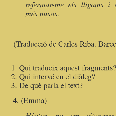
refermar-me els lligams i
més nusos.
(Traducció de Carles Riba. Barc
Qui tradueix aquest fragments
Qui intervé en el diàleg?
De què parla el text?
4. (Emma)
Hèctor, no em vitupere