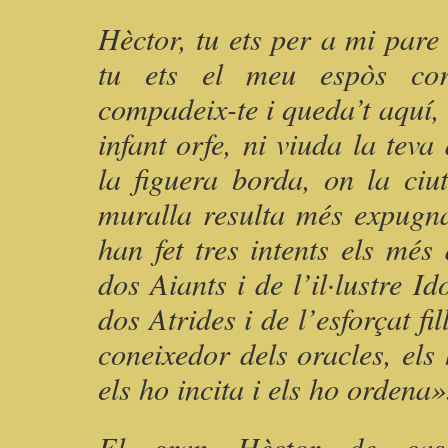
Hèctor, tu ets per a mi pare
tu ets el meu espòs cora
compadeix-te i queda’t aquí, a
infant orfe, ni viuda la teva
la figuera borda, on la ciu
muralla resulta més expugna
han fet tres intents els més d
dos Aiants i de l’il·lustre I
dos Atrides i de l’esforçat fi
coneixedor dels oracles, els
els ho incita i els ho ordena»
El gran Hèctor de casc