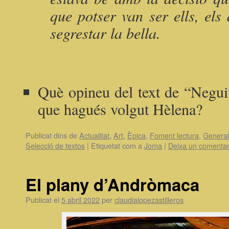
que potser van ser ells, els
segrestar la bella.
Què opineu del text de “Negui
que hagués volgut Hèlena?
Publicat dins de
Actualitat
,
Art
,
Èpica
,
Foment lectura
,
General
Selecció de textos
|
Etiquetat com a
Joma
|
Deixa un comentar
El plany d’Andròmaca
Publicat el
5 abril 2022
per
claudialopezastilleros