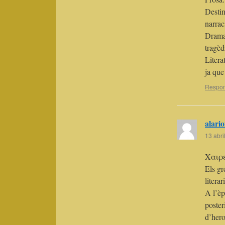
Destin
narrac
Drama:
tragèd
Litera
ja que
Respo
alario
13 abri
Χαιρ
Els gr
litera
A l’èp
poster
d’hero