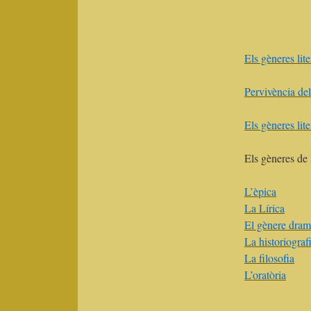
Els gèneres lite
Pervivència dels
Els gèneres lite
Els gèneres de l
L’èpica
La Lírica
El gènere dram
La historiograf
La filosofia
L’oratòria