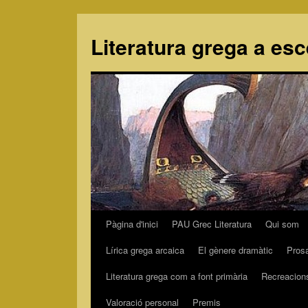
Literatura grega a es
Pàgina d'inici
PAU Grec Literatura
Qui som
Vés
Lírica grega arcaica
El gènere dramàtic
Pros
al
Literatura grega com a font primària
Recreacion
contingut
Valoració personal
Premis