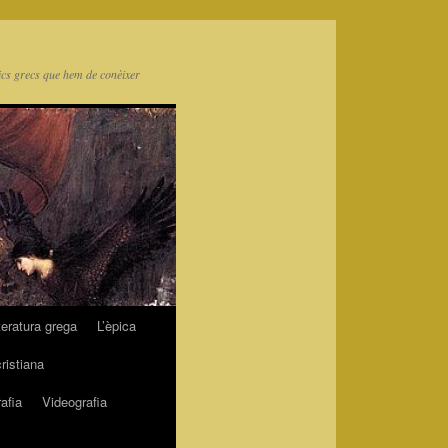
ics grecs que hem de conèixer
teratura grega
L’èpica
cristiana
afia
Videografia