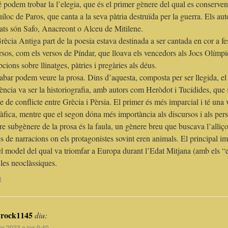
podem trobar la l’elegia, que és el primer gènere del qual es conserven
íloc de Paros, que canta a la seva pàtria destruïda per la guerra. Els au
ats són Safo, Anacreont o Alceu de Mitilene.
rècia Antiga part de la poesia estava destinada a ser cantada en cor a fes
sos, com els versos de Píndar, que lloava els vencedors als Jocs Olímpic
pcions sobre llinatges, pàtries i pregàries als déus.
abar podem veure la prosa. Dins d’aquesta, composta per ser llegida, el
lència va ser la historiografia, amb autors com Heròdot i Tucídides, que 
e de conflicte entre Grècia i Pèrsia. El primer és més imparcial i té una
àfica, mentre que el segon dóna més importància als discursos i als per
re subgènere de la prosa és la faula, un gènere breu que buscava l’alli
és de narracions on els protagonistes sovint eren animals. El principal i
el model del qual va triomfar a Europa durant l’Edat Mitjana (amb els “
ules neoclàssiques.
n
rock1145
diu:
er 2023 a les 9:40