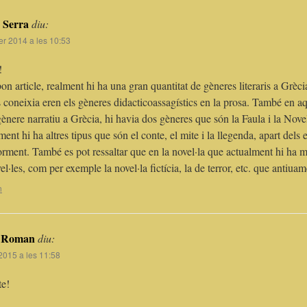
 Serra
diu:
er 2014 a les 10:53
!
on article, realment hi ha una gran quantitat de gèneres literaris a Grèc
coneixia eren els gèneres didacticoassagístics en la prosa. També en aq
gènere narratiu a Grècia, hi havia dos gèneres que són la Faula i la Novel
ment hi ha altres tipus que són el conte, el mite i la llegenda, apart dels
orment. També es pot ressaltar que en la novel·la que actualment hi ha m
el·les, com per exemple la novel·la fictícia, la de terror, etc. que antiuam
n
a Roman
diu:
 2015 a les 11:58
te!