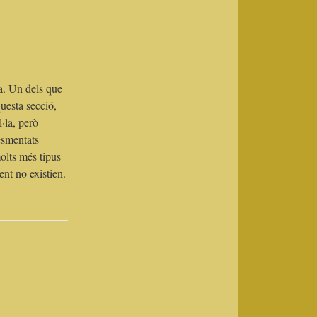
ia. Un dels que
uesta secció,
·la, però
 esmentats
olts més tipus
ent no existien.