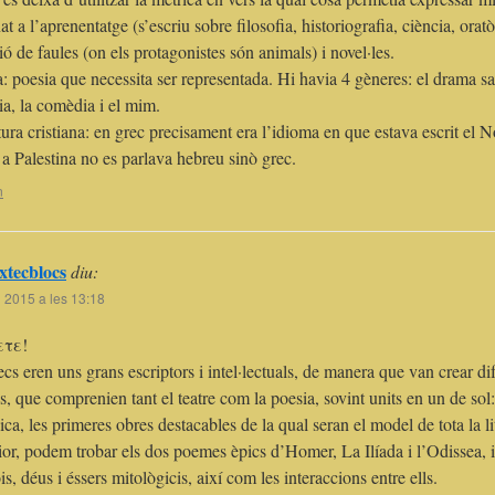
at a l’aprenentatge (s’escriu sobre filosofia, historiografia, ciència, oratòr
ió de faules (on els protagonistes són animals) i novel·les.
 poesia que necessita ser representada. Hi havia 4 gèneres: el drama satí
ia, la comèdia i el mim.
tura cristiana: en grec precisament era l’idioma en que estava escrit el
 a Palestina no es parlava hebreu sinò grec.
n
xtecblocs
diu:
l 2015 a les 13:18
ετε!
ecs eren uns grans escriptors i intel·lectuals, de manera que van crear di
ris, que comprenien tant el teatre com la poesia, sovint units en un de sol:
ica, les primeres obres destacables de la qual seran el model de tota la l
ior, podem trobar els dos poemes èpics d’Homer, La Ilíada i l’Odissea, i 
is, déus i éssers mitològicis, així com les interaccions entre ells.