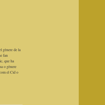
l gènere de la
ue fan
ic, que ha
osa o gènere
com el Cid o