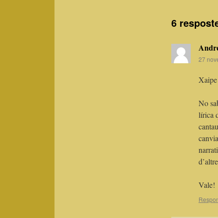
6 respost
Andre
27 nov
Xaipe
No sab
lírica
cantau
canvia
narrat
d’altr
Vale!
Respo