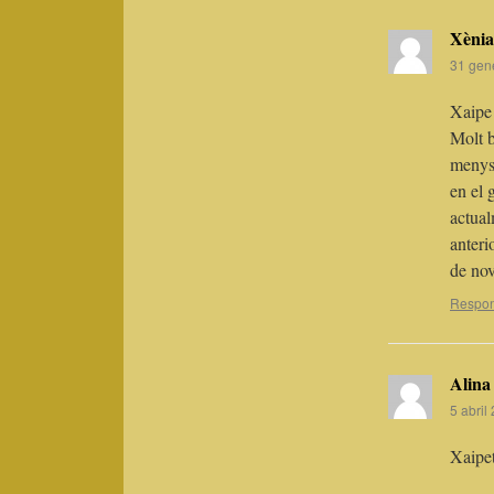
Xènia
31 gen
Xaipe
Molt b
menys 
en el 
actual
anteri
de nov
Respo
Alin
5 abril
Xaipe