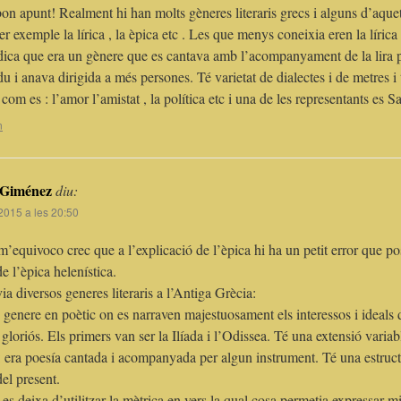
on apunt! Realment hi han molts gèneres literaris grecs i alguns d’aque
r exemple la lírica , la èpica etc . Les que menys coneixia eren la líric
ca que era un gènere que es cantava amb l’acompanyament de la lira p
du i anava dirigida a més persones. Té varietat de dialectes i de metres i
 com es : l’amor l’amistat , la política etc i una de les representants es 
n
 Giménez
diu:
 2015 a les 20:50
m’equivoco crec que a l’explicació de l’èpica hi ha un petit error que p
de l’èpica helenística.
ia diversos generes literaris a l’Antiga Grècia:
 genere en poètic on es narraven majestuosament els interessos i ideals d
 gloriós. Els primers van ser la Ilíada i l’Odissea. Té una extensió variab
: era poesía cantada i acompanyada per algun instrument. Té una estruct
del present.
 es deixa d’utilitzar la mètrica en vers la qual cosa permetia expressar mil