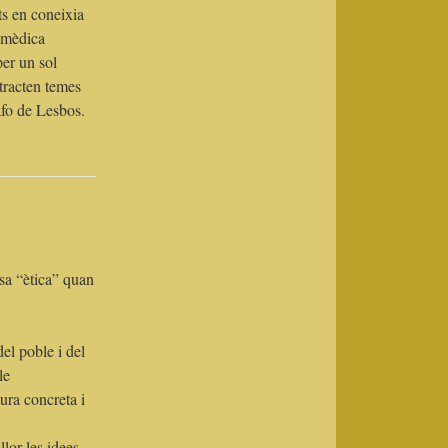
ts en coneixia
a mèdica
er un sol
 tracten temes
Safo de Lesbos.
osa “ètica” quan
el poble i del
le
ura concreta i
lor les idees.