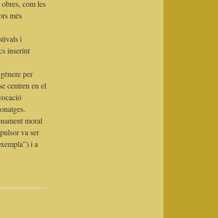
 obres, com les
tors més
tivals i
s inserint
 gènere per
se centren en el
 vocació
sonatges.
çonament moral
mpulsor va ser
exempla”) i a