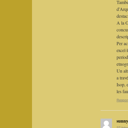
També 
d’Arqu
destac
A la G
concur
descri
Per ac
excel·
períod
etnogr
Un alt
a trav
Isop, 
les fa
Respo
sunny
27 febr