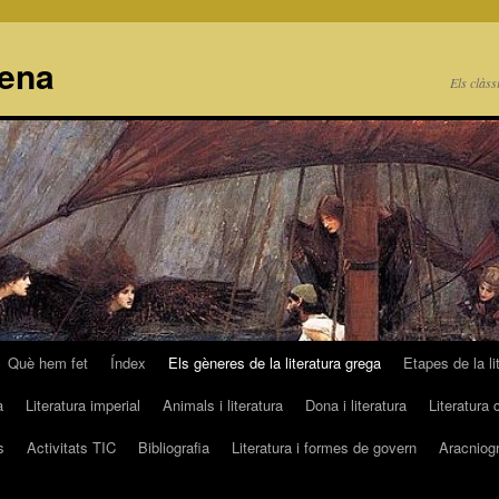
cena
Els clàss
Què hem fet
Índex
Els gèneres de la literatura grega
Etapes de la li
a
Literatura imperial
Animals i literatura
Dona i literatura
Literatura 
s
Activitats TIC
Bibliografia
Literatura i formes de govern
Aracniogr