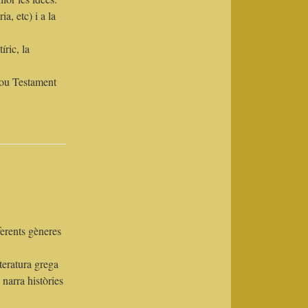
ia, etc) i a la
ric, la
 Nou Testament
ferents gèneres
iteratura grega
narra històries