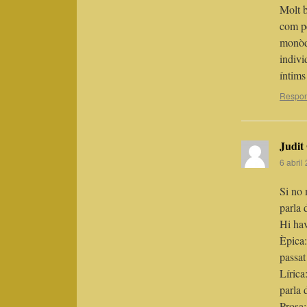
Molt b
com pe
monòdi
indivi
íntims
Respo
Judit
6 abril
Si no 
parla 
Hi hav
Èpica:
passat
Lírica
parla 
Prosa: