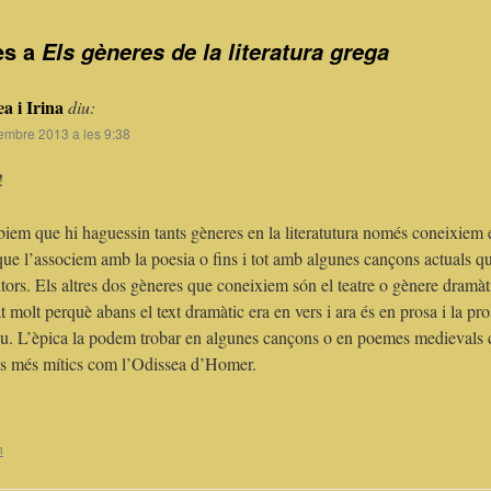
es a
Els gèneres de la literatura grega
a i Irina
diu:
embre 2013 a les 9:38
!
iem que hi haguessin tants gèneres en la literatutura només coneixiem e
 que l’associem amb la poesia o fins i tot amb algunes cançons actuals q
tors. Els altres dos gèneres que coneixiem són el teatre o gènere dramàt
t molt perquè abans el text dramàtic era en vers i ara és en prosa i la pr
iu. L’èpica la podem trobar en algunes cançons o en poemes medievals 
es més mítics com l’Odissea d’Homer.
n