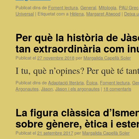
Publicat dins de
Foment lectura
,
General
,
Mitologia
,
PAU Grec
Universal
|
Etiquetat com a
Hèlena
,
Margaret Atwood
|
Deixa u
Per què la història de Jà
tan extraordinària com inú
Publicat el
27 novembre 2018
per
Margalida Capellà Soler
I tu, què n’opines? Per què té tan
Publicat dins de
Adaptació literària
,
Èpica
,
Foment lectura
,
Gen
Argonautes
,
Jàson
,
Jàson i els argonautes
|
18 comentaris
La figura clàssica d’Isme
sobre gènere, ètica i este
Publicat el
21 setembre 2017
per
Margalida Capellà Soler