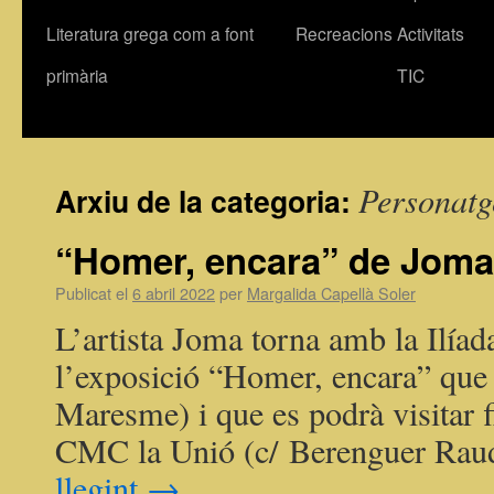
Literatura grega com a font
Recreacions
Activitats
primària
TIC
Personatg
Arxiu de la categoria:
“Homer, encara” de Joma
Publicat el
6 abril 2022
per
Margalida Capellà Soler
L’artista Joma torna amb la Ilía
l’exposició “Homer, encara” que 
Maresme) i que es podrà visitar f
CMC la Unió (c/ Berenguer Rau
llegint
→