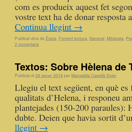
com es produeix aquest fet segons
vostre text ha de donar resposta 
Continua llegint
→
Publicat dins de
Èpica
,
Foment lectura
,
General
,
Mitologia
,
Pe
2 comentaris
Textos: Sobre Hèlena de 
Publicat el
29 gener 2019
per
Margalida Capellà Soler
Llegiu el text següent, en què es
qualitats d’Helena, i responeu am
plantejades (150-200 paraules): 
dubte. Deien que havia sortit d’
llegint
→