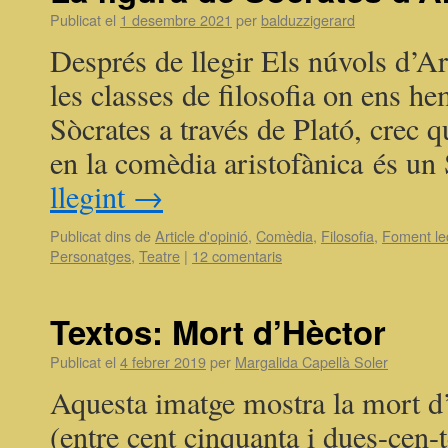
Publicat el
1 desembre 2021
per
balduzzigerard
Després de llegir Els núvols d’Ari
les classes de filosofia on ens he
Sòcrates a través de Plató, crec q
en la comèdia aristofànica és u
llegint
→
Publicat dins de
Article d'opinió
,
Comèdia
,
Filosofia
,
Foment le
Personatges
,
Teatre
|
12 comentaris
Textos: Mort d’Hèctor
Publicat el
4 febrer 2019
per
Margalida Capellà Soler
Aquesta imatge mostra la mort d
(entre cent cinquanta i dues-cen-