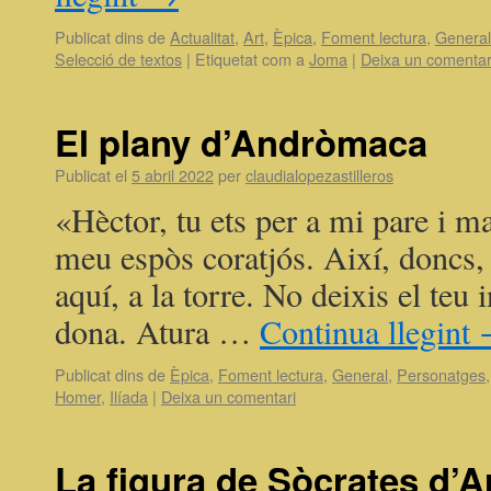
Publicat dins de
Actualitat
,
Art
,
Èpica
,
Foment lectura
,
General
Selecció de textos
|
Etiquetat com a
Joma
|
Deixa un comentar
El plany d’Andròmaca
Publicat el
5 abril 2022
per
claudialopezastilleros
«Hèctor, tu ets per a mi pare i ma
meu espòs coratjós. Així, doncs,
aquí, a la torre. No deixis el teu i
dona. Atura …
Continua llegint
Publicat dins de
Èpica
,
Foment lectura
,
General
,
Personatges
Homer
,
Ilíada
|
Deixa un comentari
La figura de Sòcrates d’A