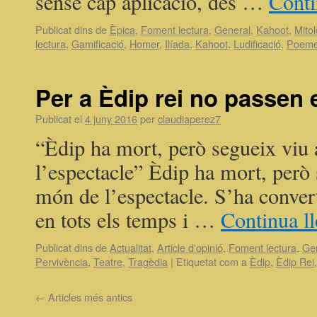
sense cap aplicació, des …
Conti
Publicat dins de
Èpica
,
Foment lectura
,
General
,
Kahoot
,
Mitol
lectura
,
Gamificació
,
Homer
,
Ilíada
,
Kahoot
,
Ludificació
,
Poeme
Per a Èdip rei no passen 
Publicat el
4 juny 2016
per
claudiaperez7
“Èdip ha mort, però segueix viu 
l’espectacle” Èdip ha mort, però 
món de l’espectacle. S’ha conver
en tots els temps i …
Continua l
Publicat dins de
Actualitat
,
Article d'opinió
,
Foment lectura
,
Ge
Pervivència
,
Teatre
,
Tragèdia
|
Etiquetat com a
Èdip
,
Èdip Rei
←
Articles més antics