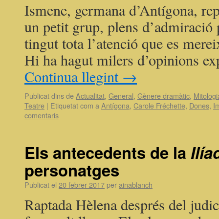
Ismene, germana d’Antígona, rep
un petit grup, plens d’admiració
tingut tota l’atenció que es mere
Hi ha hagut milers d’opinions e
Continua llegint
→
Publicat dins de
Actualitat
,
General
,
Gènere dramàtic
,
Mitologi
Teatre
|
Etiquetat com a
Antígona
,
Carole Fréchette
,
Dones
,
I
comentaris
Els antecedents de la
Ilía
personatges
Publicat el
20 febrer 2017
per
ainablanch
Raptada Hèlena després del judici