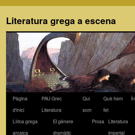
Literatura grega a escena
Pàgina
PAU Grec
Qui
Què hem
Í
Vés
d'inici
Literatura
som
fet
al
Lírica grega
El gènere
Prosa
Literatura
contingut
arcaica
dramàtic
imperial