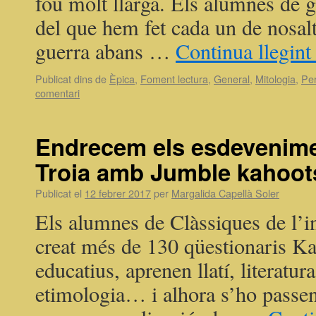
fou molt llarga. Els alumnes de g
del que hem fet cada un de nosalt
guerra abans …
Continua llegin
Publicat dins de
Èpica
,
Foment lectura
,
General
,
Mitologia
,
Pe
comentari
Endrecem els esdevenimen
Troia amb Jumble kahoot
Publicat el
12 febrer 2017
per
Margalida Capellà Soler
Els alumnes de Clàssiques de l’i
creat més de 130 qüestionaris K
educatius, aprenen llatí, literatura
etimologia… i alhora s’ho passen