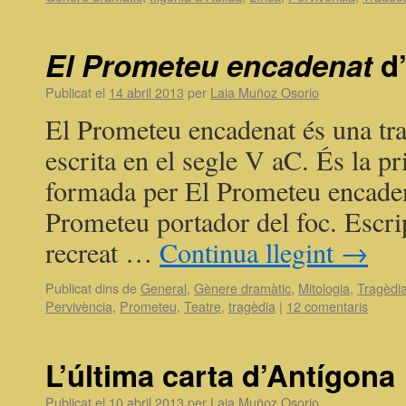
El Prometeu encadenat
d’
Publicat el
14 abril 2013
per
Laia Muñoz Osorio
El Prometeu encadenat és una tra
escrita en el segle V aC. És la pr
formada per El Prometeu encadena
Prometeu portador del foc. Escri
recreat …
Continua llegint
→
Publicat dins de
General
,
Gènere dramàtic
,
Mitologia
,
Tragèdi
Pervivència
,
Prometeu
,
Teatre
,
tragèdia
|
12 comentaris
L’última carta d’Antígona
Publicat el
10 abril 2013
per
Laia Muñoz Osorio