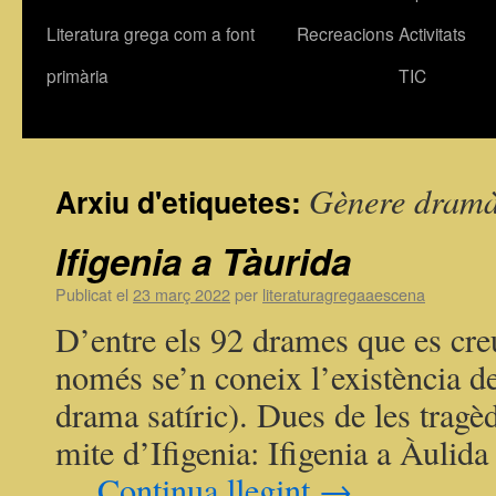
Literatura grega com a font
Recreacions
Activitats
primària
TIC
Gènere dramà
Arxiu d'etiquetes:
Ifigenia a Tàurida
Publicat el
23 març 2022
per
literaturagregaaescena
D’entre els 92 drames que es cre
només se’n coneix l’existència de 
drama satíric). Dues de les tragè
mite d’Ifigenia: Ifigenia a Àulida 
…
Continua llegint
→