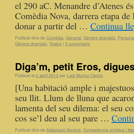
el 290 aC. Menandre d’Atenes és
Comèdia Nova, darrera etapa de 
donar a partir del …
Continua ll
Publicat dins de
Comèdia
,
General
,
Gènere dramàtic
,
Persona
Gènere dramàtic
,
Teatre
|
5 comentaris
Diga’m, petit Eros, digue
Publicat el
2 abril 2013
per
Laia Muñoz Osorio
[Una habitació ample i majestuos
seu llit. Llum de lluna que acaro
lamenta del seu dilema: el seu co
cos se’l deu al seu pare …
Contin
Publicat dins de
Adaptació literària
,
Competència artística i lite