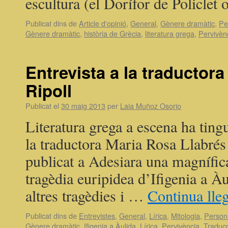
escultura (el Dorífor de Policlet
Publicat dins de
Article d'opinió
,
General
,
Gènere dramàtic
,
Pe
Gènere dramàtic
,
història de Grècia
,
literatura grega
,
Pervivèn
Entrevista a la traductor
Ripoll
Publicat el
30 maig 2013
per
Laia Muñoz Osorio
Literatura grega a escena ha tingu
la traductora Maria Rosa Llabrés
publicat a Adesiara una magnífica
tragèdia euripidea d’Ifigenia a À
altres tragèdies i …
Continua lle
Publicat dins de
Entrevistes
,
General
,
Lírica
,
Mitologia
,
Person
Gènere dramàtic
,
Ifigenia a Àulida
,
Lírica
,
Pervivència
,
Traduc