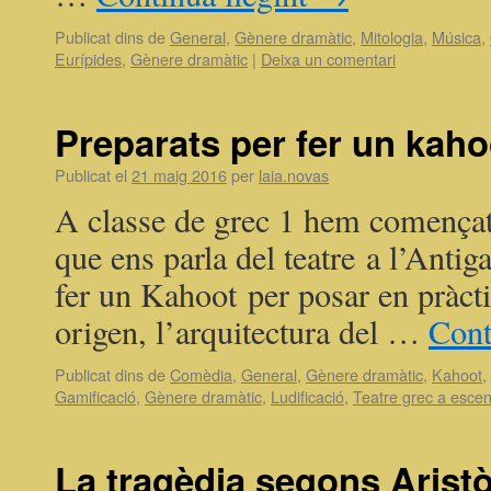
Publicat dins de
General
,
Gènere dramàtic
,
Mitologia
,
Música
,
Eurípides
,
Gènere dramàtic
|
Deixa un comentari
Preparats per fer un kahoo
Publicat el
21 maig 2016
per
laia.novas
A classe de grec 1 hem començat l
que ens parla del teatre a l’Antig
fer un Kahoot per posar en pràcti
origen, l’arquitectura del …
Cont
Publicat dins de
Comèdia
,
General
,
Gènere dramàtic
,
Kahoot
,
Gamificació
,
Gènere dramàtic
,
Ludificació
,
Teatre grec a esce
La tragèdia segons Aristò