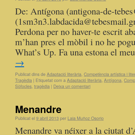
De: Antígona (antigona-de-tebes
(1sm3n3.labdacida@tebesmail.g
Perdona per no haver-te escrit ab
m’han pres el mòbil i no he pogu
What’s Up. Fa una estona el me
→
Publicat dins de
Adaptació literària
,
Competència artística i lite
Tragèdia
|
Etiquetat com a
Adaptació literària
,
Antígona
,
Compe
Sòfocles
,
tragèdia
|
Deixa un comentari
Menandre
Publicat el
9 abril 2013
per
Laia Muñoz Osorio
Menandre va néixer a la ciutat d’