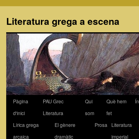
Literatura grega a escena
Pàgina
PAU Grec
Qui
Què hem
Í
Vés
d'inici
Literatura
som
fet
al
Lírica grega
El gènere
Prosa
Literatura
contingut
arcaica
dramàtic
imperial