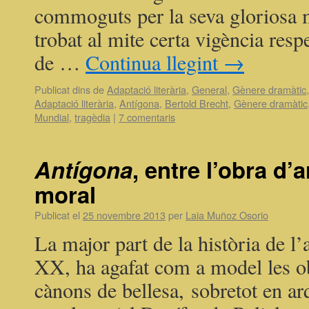
commoguts per la seva gloriosa m
trobat al mite certa vigència res
de …
Continua llegint
→
Publicat dins de
Adaptació literària
,
General
,
Gènere dramàtic
Adaptació literària
,
Antígona
,
Bertold Brecht
,
Gènere dramàtic
Mundial
,
tragèdia
|
7 comentaris
Antígona
, entre l’obra d’a
moral
Publicat el
25 novembre 2013
per
Laia Muñoz Osorio
La major part de la història de l’
XX, ha agafat com a model les obr
cànons de bellesa, sobretot en arq