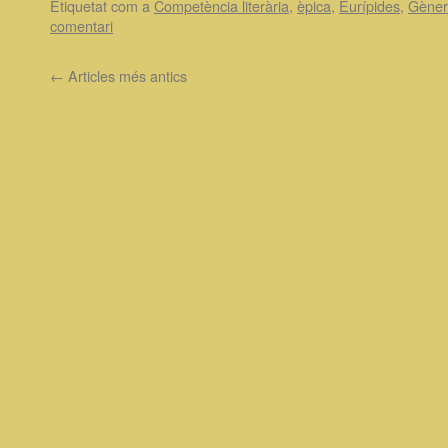
Etiquetat com a
Competència literària
,
èpica
,
Eurípides
,
Gèner
comentari
←
Articles més antics