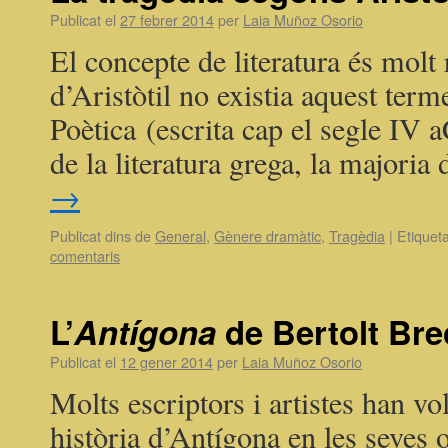
Publicat el
27 febrer 2014
per
Laia Muñoz Osorio
El concepte de literatura és molt 
d’Aristòtil no existia aquest terme
Poètica (escrita cap el segle IV a
de la literatura grega, la majori
→
Publicat dins de
General
,
Gènere dramàtic
,
Tragèdia
|
Etiquet
comentaris
L’
Antígona
de Bertolt Bre
Publicat el
12 gener 2014
per
Laia Muñoz Osorio
Molts escriptors i artistes han vo
història d’Antígona en les seves o