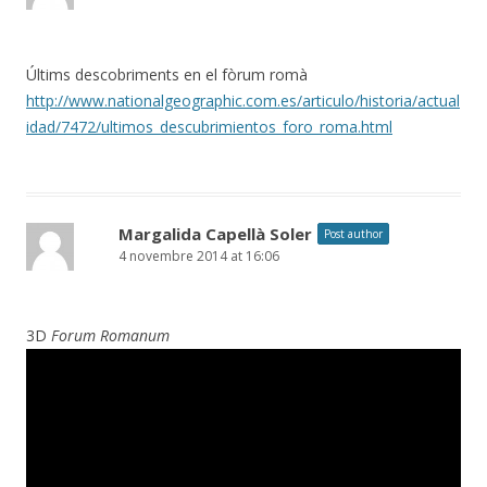
Últims descobriments en el fòrum romà
http://www.nationalgeographic.com.es/articulo/historia/actual
idad/7472/ultimos_descubrimientos_foro_roma.html
Margalida Capellà Soler
Post author
4 novembre 2014 at 16:06
3D
Forum Romanum