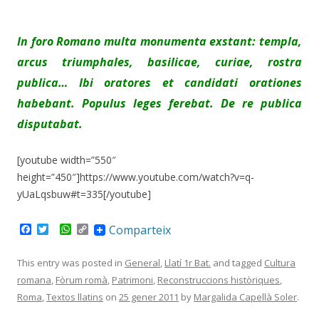
In foro Romano multa monumenta exstant: templa,
arcus triumphales, basilicae, curiae, rostra
publica…
Ibi oratores et candidati orationes
habebant. Populus leges ferebat. De re publica
disputabat.
[youtube width=”550″
height=”450″]https://www.youtube.com/watch?v=q-
yUaLqsbuw#t=335[/youtube]
F
T
W
C
Comparteix
a
w
h
o
c
i
a
p
e
t
t
y
This entry was posted in
General
,
Llatí 1r Bat.
and tagged
Cultura
b
t
s
L
romana
,
Fòrum romà
,
Patrimoni
,
Reconstruccions històriques
,
o
e
A
i
o
r
p
n
Roma
,
Textos llatins
on
25 gener 2011
by
Margalida Capellà Soler
.
k
p
k