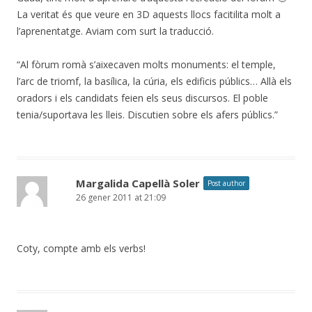
La veritat és que veure en 3D aquests llocs facitilita molt a
l’aprenentatge. Aviam com surt la traducció.
“Al fòrum romà s’aixecaven molts monuments: el temple,
l’arc de triomf, la basílica, la cúria, els edificis públics… Allà els
oradors i els candidats feien els seus discursos. El poble
tenia/suportava les lleis. Discutien sobre els afers públics.”
Margalida Capellà Soler
Post author
26 gener 2011 at 21:09
Coty, compte amb els verbs!