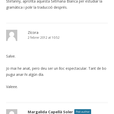
Stefanny, aprofita aquesta Setmana Blanca per estudiar la
gramàtica i polir la traducció després.
Zícora
2 febrer 2012 at 10:52
Salve.
Jo mai he anat, pero deu ser un lloc espectacular. Tant de bo
pugui anar-hi algún día.
Valeee.
Margalida Capellà Soler
Post author