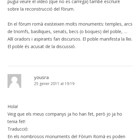
pugui veure el vídeo (que no es carrega) també escriuré
sobre la reconstrucció del fòrum.
En el fòrum romà existeixen molts monuments: temples, arcs
de triomfs, basíliques, senats, becs (o boques) del poble, …
Allí oradors i aspirants fan discursos. El poble manifesta la llei.
El poble és acusat de la discussió.
yousra
25 gener 2011 at 19:19
Hola!
Veig que els meus companys ja ho han fet, però jo ja ho
tenia fet!
Traducció:
En els nombrosos monuments del Fòrum Romà es poden