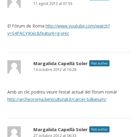
11 agost 2012 at 07:55
El Fòrum de Roma
http://www.youtube.com/watch?
v=S4PACYJKxic&feature=g-vrec
Margalida Capellà Soler
Post author
14 octubre 2012 at 16:28
Amb un clic podreu veure l’estat actual del fòrum romà!
http://archeoroma.beniculturali.it/carcer-tullianum/
Margalida Capellà Soler
Post author
27 octubre 2012 at 06:33