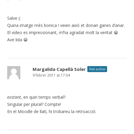
Salve (:
Quina imatge més bonica ! veien això et donan ganes d’anar.
El video es impressionant, m’ha agradat molt la veritat 😀
Ave lida 😀
Margalida Capellà Soler
Post author
9 febrer 2011 at 17:04
exstant
, en quin temps verbal?
Singular per plural? Compte!
En el Moodle de llatí, hi trobareu la retroacció.