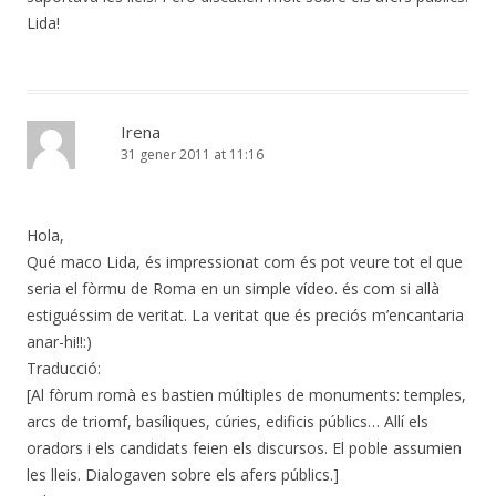
Lida!
Irena
31 gener 2011 at 11:16
Hola,
Qué maco Lida, és impressionat com és pot veure tot el que
seria el fòrmu de Roma en un simple vídeo. és com si allà
estiguéssim de veritat. La veritat que és preciós m’encantaria
anar-hi!!:)
Traducció:
[Al fòrum romà es bastien múltiples de monuments: temples,
arcs de triomf, basíliques, cúries, edificis públics… Allí els
oradors i els candidats feien els discursos. El poble assumien
les lleis. Dialogaven sobre els afers públics.]