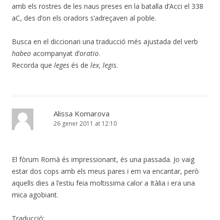
amb els rostres de les naus preses en la batalla d’Acci el 338
aC, des d’on els oradors s’adreçaven al poble.
Busca en el diccionari una traducció més ajustada del verb
habeo
acompanyat d’
oratio
.
Recorda que
leges
és de
lex, legis
.
Alissa Komarova
26 gener 2011 at 12:10
El fòrum Romà és impressionant, és una passada. Jo vaig
estar dos cops amb els meus pares i em va encantar, però
aquells dies a l’estiu feia moltissima calor a Itàlia i era una
mica agobiant.
Traducció: