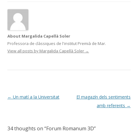
About Margalida Capellà Soler
Professora de clàssiques de l'institut Premià de Mar.
View all posts by Margalida Capellà Soler
→
Post
←
Un matí a la Universitat
El magazín dels sentiments
navigation
amb referents
→
34 thoughts on “
Forum Romanum 3D
”