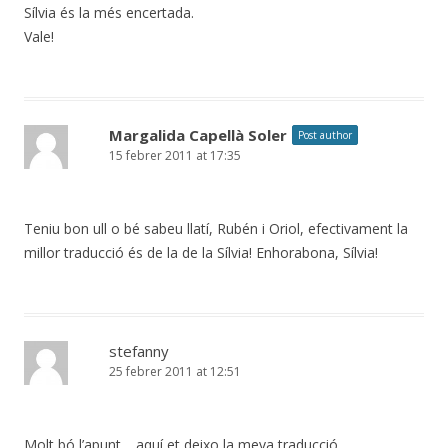
Sílvia és la més encertada.
Vale!
Margalida Capellà Soler
Post author
15 febrer 2011 at 17:35
Teniu bon ull o bé sabeu llatí, Rubén i Oriol, efectivament la
millor traducció és de la de la Sílvia! Enhorabona, Sílvia!
stefanny
25 febrer 2011 at 12:51
Molt bó l’apunt… aquí et deixo la meva traducció.