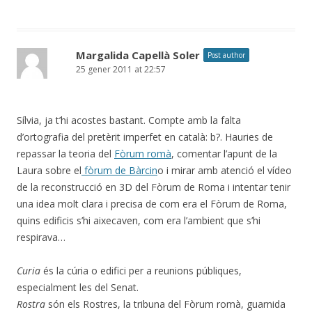
Margalida Capellà Soler
Post author
25 gener 2011 at 22:57
Sílvia, ja t’hi acostes bastant. Compte amb la falta
d’ortografia del pretèrit imperfet en català: b?. Hauries de
repassar la teoria del
Fòrum romà
, comentar l’apunt de la
Laura sobre el
fòrum de Bàrcin
o i mirar amb atenció el vídeo
de la reconstrucció en 3D del Fòrum de Roma i intentar tenir
una idea molt clara i precisa de com era el Fòrum de Roma,
quins edificis s’hi aixecaven, com era l’ambient que s’hi
respirava…
Curia
és la cúria o edifici per a reunions públiques,
especialment les del Senat.
Rostra
són els Rostres, la tribuna del Fòrum romà, guarnida