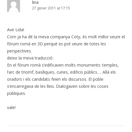
lina
27 gener 2011 at 17:15
Ave Lida!
Com ja ha dit la meva companya Coty, és molt millor veure el
fòrum romà en 3D perquè es pot veure de totes les
perspectives.
deixo la meva traducció:
En el fòrum romà s’edificaven molts monuments: temples,
l’arc de triomf, basíliques, curies, edificis públics…. Allà els
oradors i els candidats feien els discursos. El poble
s’encarregava de les lleis. Dialogaven sobre les coses
públiques.
vale!