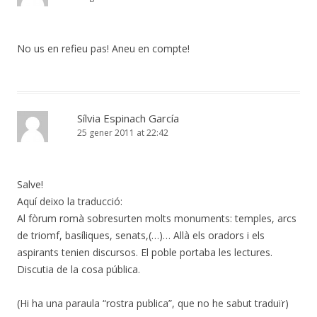
No us en refieu pas! Aneu en compte!
Sílvia Espinach García
25 gener 2011 at 22:42
Salve!
Aquí deixo la traducció:
Al fòrum romà sobresurten molts monuments: temples, arcs
de triomf, basíliques, senats,(…)… Allà els oradors i els
aspirants tenien discursos. El poble portaba les lectures.
Discutia de la cosa pública.
(Hi ha una paraula “rostra publica”, que no he sabut traduïr)