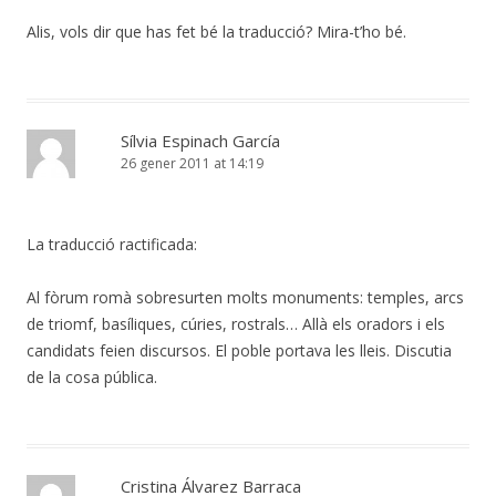
Alis, vols dir que has fet bé la traducció? Mira-t’ho bé.
Sílvia Espinach García
26 gener 2011 at 14:19
La traducció ractificada:
Al fòrum romà sobresurten molts monuments: temples, arcs
de triomf, basíliques, cúries, rostrals… Allà els oradors i els
candidats feien discursos. El poble portava les lleis. Discutia
de la cosa pública.
Cristina Álvarez Barraca