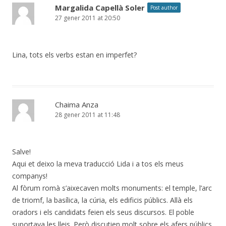
Margalida Capellà Soler
Post author
27 gener 2011 at 20:50
Lina, tots els verbs estan en imperfet?
Chaima Anza
28 gener 2011 at 11:48
Salve!
Aqui et deixo la meva traducció Lida i a tos els meus
companys!
Al fòrum romà s’aixecaven molts monuments: el temple, l’arc
de triomf, la basílica, la cúria, els edificis públics. Allà els
oradors i els candidats feien els seus discursos. El poble
suportava les lleis. Però discutien molt sobre els afers públics.