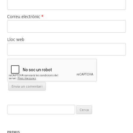
Correu electrònic
*
Lloc web
C
e
r
c
PREMIS