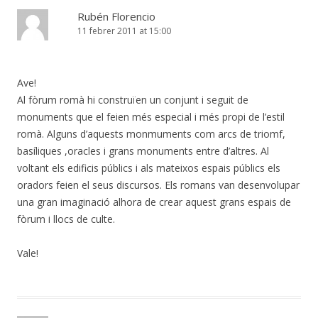
Rubén Florencio
11 febrer 2011 at 15:00
Ave!
Al fòrum romà hi construïen un conjunt i seguit de
monuments que el feien més especial i més propi de l’estil
romà. Alguns d’aquests monmuments com arcs de triomf,
basíliques ,oracles i grans monuments entre d’altres. Al
voltant els edificis públics i als mateixos espais públics els
oradors feien el seus discursos. Els romans van desenvolupar
una gran imaginació alhora de crear aquest grans espais de
fòrum i llocs de culte.
Vale!