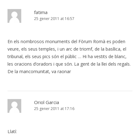
fatima
25 gener 2011 at 16:57
En els nombrosos monuments del Fòrum Romà es poden
veure, els seus temples, i un arc de triomf, de la basílica, el
tribunal, els seus pics són el públic … Hi ha vestits de blanc,
les oracions d’oradors i que són. La gent de la llei dels regals.
De la mancomunitat, va raonar
Oriol Garcia
25 gener 2011 at 17:16
Llatí: