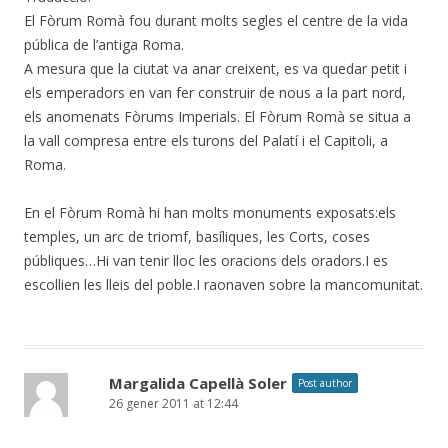
El Fòrum Romà fou durant molts segles el centre de la vida
pública de l’antiga Roma.
A mesura que la ciutat va anar creixent, es va quedar petit i
els emperadors en van fer construir de nous a la part nord,
els anomenats Fòrums Imperials. El Fòrum Romà se situa a
la vall compresa entre els turons del Palatí i el Capitoli, a
Roma.
En el Fòrum Romà hi han molts monuments exposats:els
temples, un arc de triomf, basíliques, les Corts, coses
públiques…Hi van tenir lloc les oracions dels oradors.I es
escollien les lleis del poble.I raonaven sobre la mancomunitat.
Margalida Capellà Soler
Post author
26 gener 2011 at 12:44