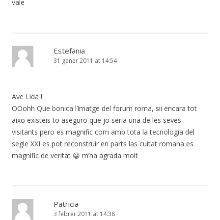
vale
Estefania
31 gener 2011 at 14:54
Ave Lida !
OOohh Que bonica l’imatge del forum roma, sii encara tot
aixo existeis to aseguro que jo seria una de les seves
visitants pero es magnific com amb tota la tecnologia del
segle XXI es pot reconstruir en parts las cuitat romana es
magnific de veritat 😀 m’ha agrada molt
Patricia
3 febrer 2011 at 14:38