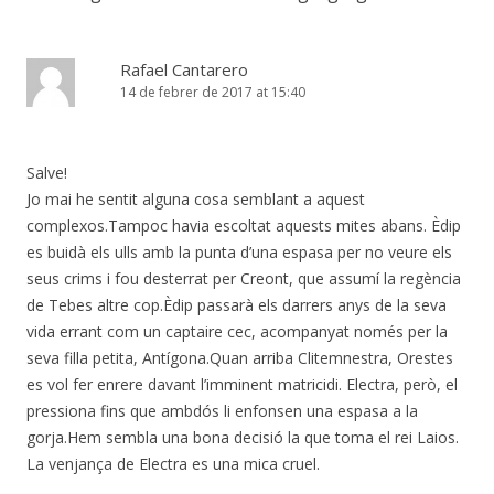
Rafael Cantarero
14 de febrer de 2017 at 15:40
Salve!
Jo mai he sentit alguna cosa semblant a aquest
complexos.Tampoc havia escoltat aquests mites abans. Èdip
es buidà els ulls amb la punta d’una espasa per no veure els
seus crims i fou desterrat per Creont, que assumí la regència
de Tebes altre cop.Èdip passarà els darrers anys de la seva
vida errant com un captaire cec, acompanyat només per la
seva filla petita, Antígona.Quan arriba Clitemnestra, Orestes
es vol fer enrere davant l’imminent matricidi. Electra, però, el
pressiona fins que ambdós li enfonsen una espasa a la
gorja.Hem sembla una bona decisió la que toma el rei Laios.
La venjança de Electra es una mica cruel.