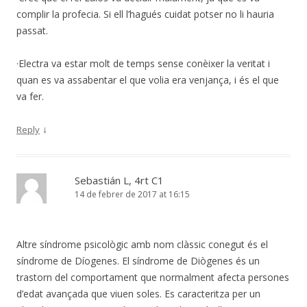
complir la profecia. Si ell l’hagués cuidat potser no li hauria
passat.
·Electra va estar molt de temps sense conèixer la veritat i
quan es va assabentar el que volia era venjança, i és el que
va fer.
↓
Reply
Sebastián L, 4rt C1
14 de febrer de 2017 at 16:15
Altre síndrome psicològic amb nom clàssic conegut és el
síndrome de Díogenes. El síndrome de Diògenes és un
trastorn del comportament que normalment afecta persones
d’edat avançada que viuen soles. Es caracteritza per un