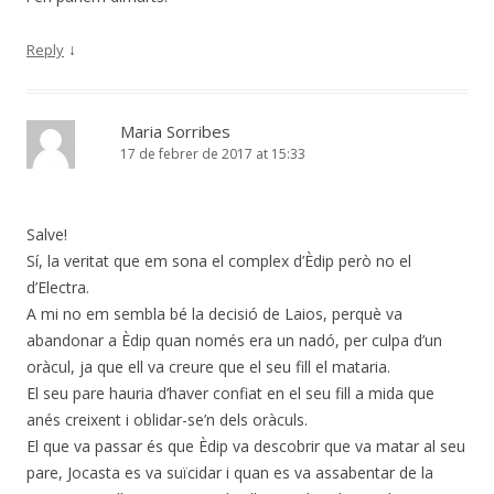
↓
Reply
Maria Sorribes
17 de febrer de 2017 at 15:33
Salve!
Sí, la veritat que em sona el complex d’Èdip però no el
d’Electra.
A mi no em sembla bé la decisió de Laios, perquè va
abandonar a Èdip quan només era un nadó, per culpa d’un
oràcul, ja que ell va creure que el seu fill el mataria.
El seu pare hauria d’haver confiat en el seu fill a mida que
anés creixent i oblidar-se’n dels oràculs.
El que va passar és que Èdip va descobrir que va matar al seu
pare, Jocasta es va suïcidar i quan es va assabentar de la