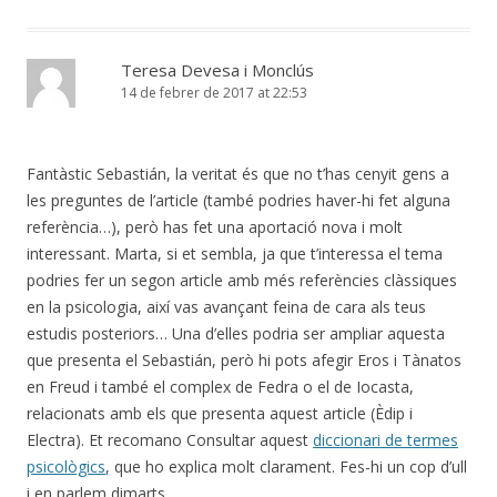
Teresa Devesa i Monclús
14 de febrer de 2017 at 22:53
Fantàstic Sebastián, la veritat és que no t’has cenyit gens a
les preguntes de l’article (també podries haver-hi fet alguna
referència…), però has fet una aportació nova i molt
interessant. Marta, si et sembla, ja que t’interessa el tema
podries fer un segon article amb més referències clàssiques
en la psicologia, així vas avançant feina de cara als teus
estudis posteriors… Una d’elles podria ser ampliar aquesta
que presenta el Sebastián, però hi pots afegir Eros i Tànatos
en Freud i també el complex de Fedra o el de Iocasta,
relacionats amb els que presenta aquest article (Èdip i
Electra). Et recomano Consultar aquest
diccionari de termes
psicològics
, que ho explica molt clarament. Fes-hi un cop d’ull
i en parlem dimarts.