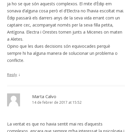
ja ho se que són aquests complexos. El mite d’Èdip em
sonava d’alguna cosa però el d’Electra no l’havia escoltat mai.
Èdip passarà els darrers anys de la seva vida errant com un
captaire cec, acompanyat només per la seva filla petita,
Antígona. Electra i Orestes tornen junts a Micenes on maten
a Aletes.
Opino que les dues decisions són equivocades perquè
sempre hi ha alguna manera de solucionar un problema o
conflicte.
↓
Reply
Marta Calvo
14 de febrer de 2017 at 15:52
La veritat es que no havia sentit mai res d’aquests
complexos, encara que sempre m’ha interessat la psicologia i