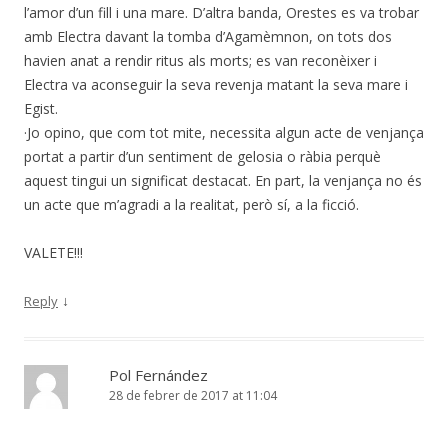
l’amor d’un fill i una mare. D’altra banda, Orestes es va trobar
amb Electra davant la tomba d’Agamèmnon, on tots dos
havien anat a rendir ritus als morts; es van reconèixer i
Electra va aconseguir la seva revenja matant la seva mare i
Egist.
·Jo opino, que com tot mite, necessita algun acte de venjança
portat a partir d’un sentiment de gelosia o ràbia perquè
aquest tingui un significat destacat. En part, la venjança no és
un acte que m’agradi a la realitat, però sí, a la ficció.
VALETE!!!
↓
Reply
Pol Fernández
28 de febrer de 2017 at 11:04