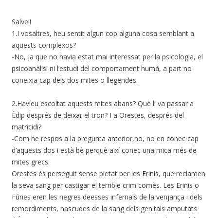
Salve!!
1.I vosaltres, heu sentit algun cop alguna cosa semblant a
aquests complexos?
-No, ja que no havia estat mai interessat per la psicologia, el
psicoanàlisi ni l’estudi del comportament humà, a part no
coneixia cap dels dos mites o llegendes.
2.Havíeu escoltat aquests mites abans? Què li va passar a
Èdip després de deixar el tron? I a Orestes, després del
matricidi?
-Com he respos a la pregunta anterior,no, no en conec cap
d’aquests dos i està bè perquè així conec una mica més de
mites grecs.
Orestes és perseguit sense pietat per les Erinis, que reclamen
la seva sang per castigar el terrible crim comès. Les Erinis o
Fúries eren les negres deesses infernals de la venjança i dels
remordiments, nascudes de la sang dels genitals amputats