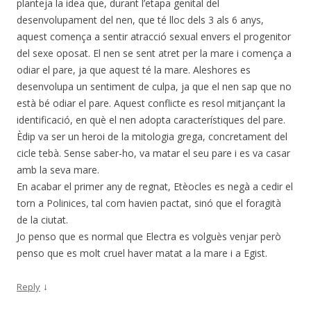
planteja la idea que, durant l’etapa genital del
desenvolupament del nen, que té lloc dels 3 als 6 anys,
aquest comença a sentir atracció sexual envers el progenitor
del sexe oposat. El nen se sent atret per la mare i comença a
odiar el pare, ja que aquest té la mare. Aleshores es
desenvolupa un sentiment de culpa, ja que el nen sap que no
està bé odiar el pare. Aquest conflicte es resol mitjançant la
identificació, en què el nen adopta característiques del pare.
Èdip va ser un heroi de la mitologia grega, concretament del
cicle tebà. Sense saber-ho, va matar el seu pare i es va casar
amb la seva mare.
En acabar el primer any de regnat, Etèocles es negà a cedir el
torn a Polinices, tal com havien pactat, sinó que el foragità
de la ciutat.
Jo penso que es normal que Electra es volguès venjar però
penso que es molt cruel haver matat a la mare i a Egist.
↓
Reply