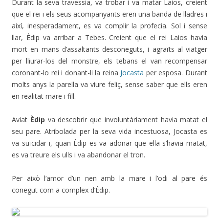
Durant la seva travessia, va trobar i va matar Laios, creient
que el rei i els seus acompanyants eren una banda de lladres i
així, inesperadament, es va complir la profecia. Sol i sense
llar, Èdip va arribar a Tebes. Creient que el rei Laios havia
mort en mans d’assaltants desconeguts, i agraïts al viatger
per lliurar-los del monstre, els tebans el van recompensar
coronant-lo rei i donant-li la reina
Jocasta
per esposa. Durant
molts anys la parella va viure feliç, sense saber que ells eren
en realitat mare i fill.
Aviat
Èdip
va descobrir que involuntàriament havia matat el
seu pare. Atribolada per la seva vida incestuosa, Jocasta es
va suïcidar i, quan Èdip es va adonar que ella s’havia matat,
es va treure els ulls i va abandonar el tron.
Per això l’amor d’un nen amb la mare i l’odi al pare és
conegut com a complex d’Èdip.