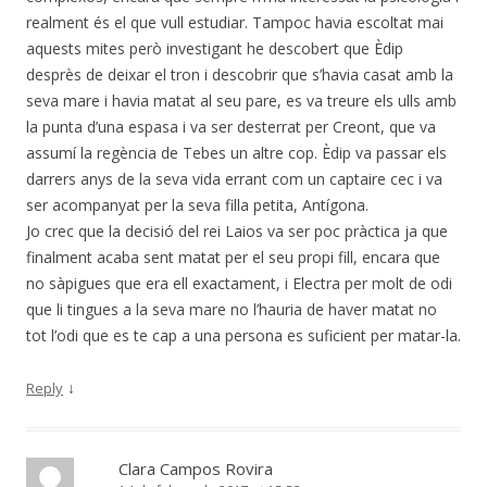
realment és el que vull estudiar. Tampoc havia escoltat mai
aquests mites però investigant he descobert que Èdip
desprès de deixar el tron i descobrir que s’havia casat amb la
seva mare i havia matat al seu pare, es va treure els ulls amb
la punta d’una espasa i va ser desterrat per Creont, que va
assumí la regència de Tebes un altre cop. Èdip va passar els
darrers anys de la seva vida errant com un captaire cec i va
ser acompanyat per la seva filla petita, Antígona.
Jo crec que la decisió del rei Laios va ser poc pràctica ja que
finalment acaba sent matat per el seu propi fill, encara que
no sàpigues que era ell exactament, i Electra per molt de odi
que li tingues a la seva mare no l’hauria de haver matat no
tot l’odi que es te cap a una persona es suficient per matar-la.
↓
Reply
Clara Campos Rovira