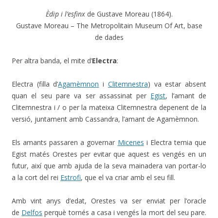
Èdip i l’esfinx
de Gustave Moreau (1864).
Gustave Moreau – The Metropolitain Museum Of Art, base
de dades
Per altra banda, el mite d’
Electra
:
Electra (filla d’
Agamèmnon
i
Clitemnestra
)
va estar absent
quan el seu pare va ser assassinat per
Egist
, l’amant de
Clitemnestra i / o per la mateixa Clitemnestra depenent de la
versió, juntament amb Cassandra, l’amant de Agamèmnon.
Els amants passaren a governar
Micenes
i Electra temia que
Egist matés Orestes per evitar que aquest es vengés en un
futur, així que amb ajuda de la seva mainadera van portar-lo
a la cort del rei
Estrofi
, que el va criar amb el seu fill.
Amb vint anys d’edat, Orestes va ser enviat per l’oracle
de
Delfos
perquè tornés a casa i vengés la mort del seu pare.