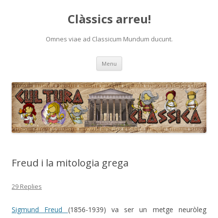
Clàssics arreu!
Omnes viae ad Classicum Mundum ducunt.
Skip
Menu
to
content
Freud i la mitologia grega
29 Replies
Sigmund Freud
(1856-1939) va ser un metge neuròleg