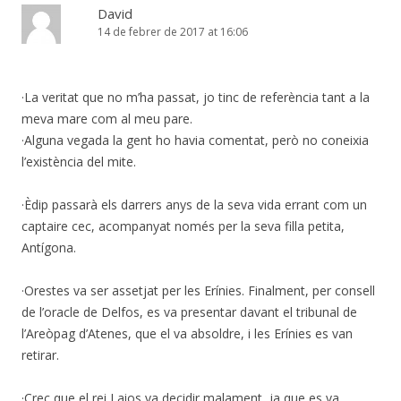
David
14 de febrer de 2017 at 16:06
·La veritat que no m’ha passat, jo tinc de referència tant a la
meva mare com al meu pare.
·Alguna vegada la gent ho havia comentat, però no coneixia
l’existència del mite.
·Èdip passarà els darrers anys de la seva vida errant com un
captaire cec, acompanyat només per la seva filla petita,
Antígona.
·Orestes va ser assetjat per les Erínies. Finalment, per consell
de l’oracle de Delfos, es va presentar davant el tribunal de
l’Areòpag d’Atenes, que el va absoldre, i les Erínies es van
retirar.
·Crec que el rei Laios va decidir malament, ja que es va