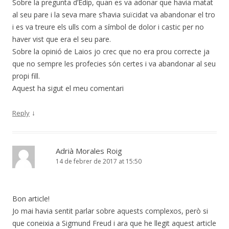
Sobre la pregunta d’Èdip, quan es va adonar que havia matat
al seu pare i la seva mare s’havia suïcidat va abandonar el tro
i es va treure els ulls com a símbol de dolor i castic per no
haver vist que era el seu pare.
Sobre la opinió de Laios jo crec que no era prou correcte ja
que no sempre les profecies són certes i va abandonar al seu
propi fill.
Aquest ha sigut el meu comentari
↓
Reply
Adrià Morales Roig
14 de febrer de 2017 at 15:50
Bon article!
Jo mai havia sentit parlar sobre aquests complexos, però si
que coneixia a Sigmund Freud i ara que he llegit aquest article