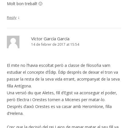
Molt bon treball! 🙂
↓
Reply
Víctor García García
14 de febrer de 2017 at 15:54
El mite no l’havia escoltat però a classe de filosofia vam
estudiar el concepte d’Èdip. Èdip després de deixar el tron va
passar la resta de la seva vida errant, acompanyat de la seva
filla Antígona.
Una versió diu que Aletes, fill d’Egist va aconseguir el poder,
però Electra i Orestes tornen a Micenes per matar-lo.
Després d’això Orestes es va casar amb Heromíone, filla
d’Helena.
Crec que la decisió del rei Laios de manar matar al seu fill va