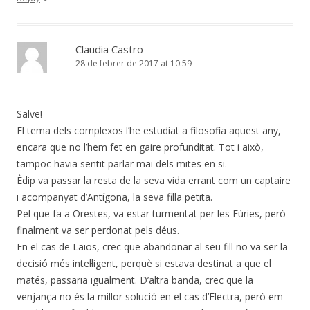
Claudia Castro
28 de febrer de 2017 at 10:59
Salve!
El tema dels complexos l’he estudiat a filosofia aquest any,
encara que no l’hem fet en gaire profunditat. Tot i això,
tampoc havia sentit parlar mai dels mites en si.
Èdip va passar la resta de la seva vida errant com un captaire
i acompanyat d’Antígona, la seva filla petita.
Pel que fa a Orestes, va estar turmentat per les Fúries, però
finalment va ser perdonat pels déus.
En el cas de Laios, crec que abandonar al seu fill no va ser la
decisió més intel·ligent, perquè si estava destinat a que el
matés, passaria igualment. D’altra banda, crec que la
venjança no és la millor solució en el cas d’Electra, però em