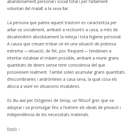
abandonament personal i social total i per l’aïllament
voluntari del malalt a la seva llar.
La persona que pateix aquest trastorn es caracteritza per
aïllar-se socialment, arribant a recloure’s a casa, a més de
desatendre’n absolutament la neteja i tota higiene personal.
A causa que creuen trobar-se en una situació de pobresa
extrema —situació, de fet, poc freqüent— tendeixen a
intentar estalviar el màxim possible, arribant a reunir grans
quantitats de diners sense tenir consciència del que
posseeixen realment. També solen acumular grans quantitats
d’escombraries i andròmines a casa seva, la qual cosa els
aboca a viure en situacions insalubres.
Es diu així per Diògenes de Sinop, un filòsof grec que va
adoptar i va promulgar fins a l’extrem els ideals de privació i
independència de les necessitats materials.
↓
Reply