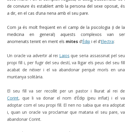
de conviure és establert amb la persona del sexe oposat, és
a dir, en el cas d’una nena amb el seu pare.
Com ja és molt freqüent en el camp de la psicologia (i de la
medicina en general) aquests complexos van ser
anomenats tenint en ment els
mites
d’
Èdip
i el d’
Electra
:
Un oracle va advertir al rei
Laios
que seria assassinat pel seu
propi fill i, per fugir del seu destí, va lligar els peus del seu fill
acabat de néixer i el va abandonar perquè morís en una
muntanya solitària.
El seu fill va ser recollit per un pastor i lliurat al rei de
Corint
, que li va donar el nom d’Èdip (peu inflat) i el va
adoptar com el seu propi fill. El nen no sabia que era adoptat
i, quan un oracle va proclamar que mataria el seu pare, va
abandonar Corint.