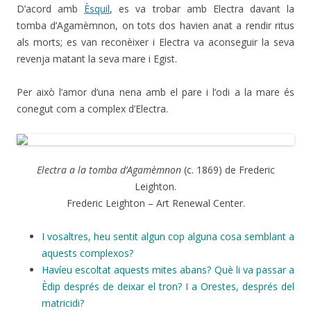
D’acord amb
Èsquil
, es va trobar amb Electra davant la
tomba d’Agamèmnon, on tots dos havien anat a rendir ritus
als morts; es van reconèixer i Electra va aconseguir la seva
revenja matant la seva mare i Egist.
Per això l’amor d’una nena amb el pare i l’odi a la mare és
conegut com a complex d’Electra.
Electra a la tomba d’Agamèmnon
(c. 1869) de Frederic
Leighton.
Frederic Leighton – Art Renewal Center.
I vosaltres, heu sentit algun cop alguna cosa semblant a
aquests complexos?
Havíeu escoltat aquests mites abans? Què li va passar a
Èdip després de deixar el tron? I a Orestes, després del
matricidi?