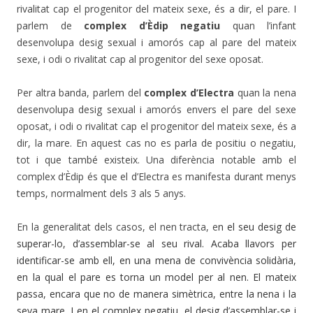
rivalitat cap el progenitor del mateix sexe, és a dir, el pare. I
parlem de
complex d’Èdip negatiu
quan l’infant
desenvolupa desig sexual i amorós cap al pare del mateix
sexe, i odi o rivalitat cap al progenitor del sexe oposat.
Per altra banda, parlem del
complex d’Electra
quan la nena
desenvolupa desig sexual i amorós envers el pare del sexe
oposat, i odi o rivalitat cap el progenitor del mateix sexe, és a
dir, la mare. En aquest cas no es parla de positiu o negatiu,
tot i que també existeix. Una diferència notable amb el
complex d’Èdip és que el d’Electra es manifesta durant menys
temps, normalment dels 3 als 5 anys.
En la generalitat dels casos, el nen tracta, e
n el seu desig de
superar-lo, d’assemblar-se al seu rival. Acaba llavors per
identificar-se amb ell, en una mena de convivència solidària,
en la qual el pare es torna un model per al nen. El mateix
passa, encara que no de manera simètrica, entre la nena i la
seva mare. I en el complex negatiu, el desig d’assemblar-se i