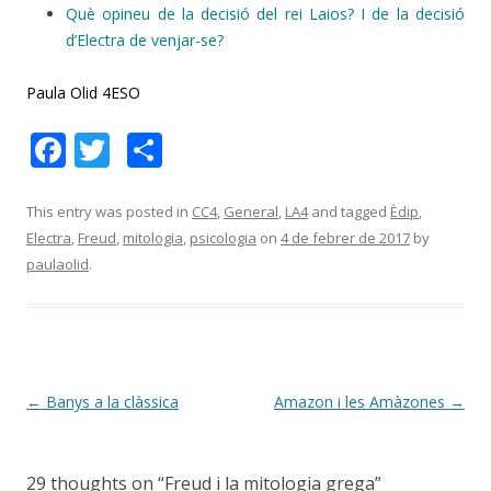
Què opineu de la decisió del rei Laios? I de la decisió
d’Electra de venjar-se?
Paula Olid 4ESO
F
T
C
ac
w
o
e
itt
m
This entry was posted in
CC4
,
General
,
LA4
and tagged
Èdip
,
Electra
,
Freud
,
mitologia
,
psicologia
on
4 de febrer de 2017
by
b
er
p
paulaolid
.
o
ar
o
te
k
ix
Post
←
Banys a la clàssica
Amazon i les Amàzones
→
navigation
29 thoughts on “
Freud i la mitologia grega
”