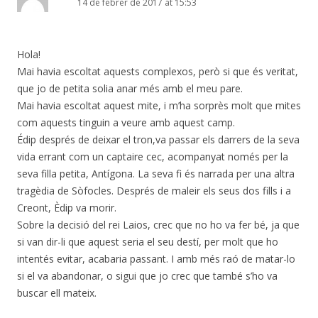
14 de febrer de 2017 at 15:53
Hola!
Mai havia escoltat aquests complexos, però si que és veritat,
que jo de petita solia anar més amb el meu pare.
Mai havia escoltat aquest mite, i m’ha sorprès molt que mites
com aquests tinguin a veure amb aquest camp.
Édip després de deixar el tron,va passar els darrers de la seva
vida errant com un captaire cec, acompanyat només per la
seva filla petita, Antígona. La seva fi és narrada per una altra
tragèdia de Sòfocles. Després de maleir els seus dos fills i a
Creont, Èdip va morir.
Sobre la decisió del rei Laios, crec que no ho va fer bé, ja que
si van dir-li que aquest seria el seu destí, per molt que ho
intentés evitar, acabaria passant. I amb més raó de matar-lo
si el va abandonar, o sigui que jo crec que també s’ho va
buscar ell mateix.