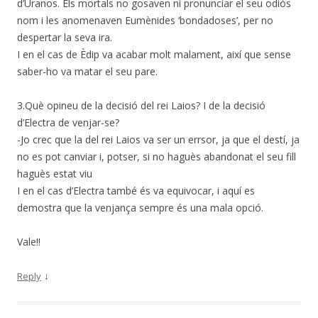
d’Úranos. Els mortals no gosaven ni pronunciar el seu odiós
nom i les anomenaven Eumènides ‘bondadoses’, per no
despertar la seva ira.
I en el cas de Èdip va acabar molt malament, així que sense
saber-ho va matar el seu pare.
3.Què opineu de la decisió del rei Laios? I de la decisió
d’Electra de venjar-se?
-Jo crec que la del rei Laios va ser un errsor, ja que el destí, ja
no es pot canviar i, potser, si no haguès abandonat el seu fill
haguès estat viu
I en el cas d’Electra també és va equivocar, i aquí es
demostra que la venjança sempre és una mala opció.
Vale!!
↓
Reply