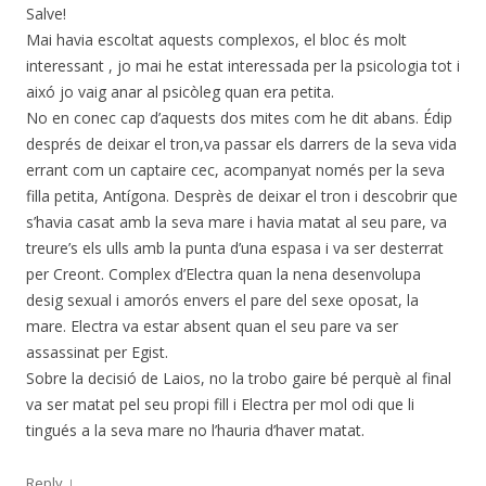
Salve!
Mai havia escoltat aquests complexos, el bloc és molt
interessant , jo mai he estat interessada per la psicologia tot i
aixó jo vaig anar al psicòleg quan era petita.
No en conec cap d’aquests dos mites com he dit abans. Édip
després de deixar el tron,va passar els darrers de la seva vida
errant com un captaire cec, acompanyat només per la seva
filla petita, Antígona. Desprès de deixar el tron i descobrir que
s’havia casat amb la seva mare i havia matat al seu pare, va
treure’s els ulls amb la punta d’una espasa i va ser desterrat
per Creont. Complex d’Electra quan la nena desenvolupa
desig sexual i amorós envers el pare del sexe oposat, la
mare. Electra va estar absent quan el seu pare va ser
assassinat per Egist.
Sobre la decisió de Laios, no la trobo gaire bé perquè al final
va ser matat pel seu propi fill i Electra per mol odi que li
tingués a la seva mare no l’hauria d’haver matat.
↓
Reply