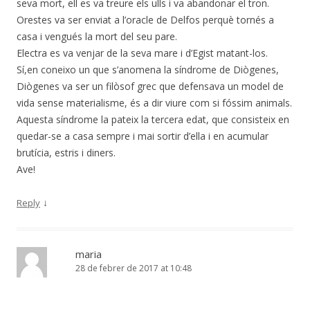
seva mort, ell es va treure els ulls i va abandonar el tron.
Orestes va ser enviat a l’oracle de Delfos perquè tornés a
casa i vengués la mort del seu pare.
Electra es va venjar de la seva mare i d’Egist matant-los.
Sí,en coneixo un que s’anomena la síndrome de Diògenes,
Diògenes va ser un filòsof grec que defensava un model de
vida sense materialisme, és a dir viure com si fóssim animals.
Aquesta síndrome la pateix la tercera edat, que consisteix en
quedar-se a casa sempre i mai sortir d’ella i en acumular
brutícia, estris i diners.
Ave!
↓
Reply
maria
28 de febrer de 2017 at 10:48