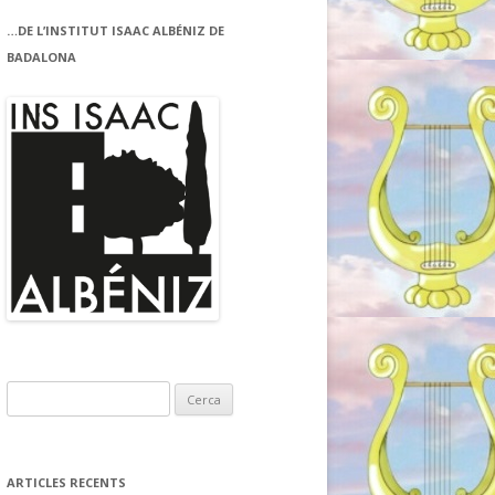
…DE L’INSTITUT ISAAC ALBÉNIZ DE
BADALONA
C
e
r
c
ARTICLES RECENTS