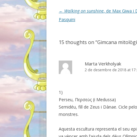
Post
←
Walking on sunshine
, de Max Giwa i 
navigation
Pasquini
15 thoughts on “
Gimcana mitològic
Marta Verkholyak
2 de desembre de 2018 at 17
1)
Perseu, Περσεύς (i Medussa)
Semidéu, fill de Zeus i Dànae. Cicle pe
monstres.
Aquesta escultura representa el seu e
va vèncer amb l’ajuda dels déus Olímpic