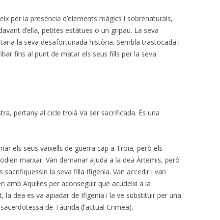
ix per la presència d’elements màgics i sobrenaturals,
avant d’ella, petites estàtues o un gripau. La seva
taria la seva desafortunada història. Sembla trastocada i
ibar fins al punt de matar els seus fills per la seva
, pertany al cicle troià Va ser sacrificada. És una
ar els seus vaixells de guerra cap a Troia, però els
 podien marxar. Van demanar ajuda a la dea Àrtemis, però
sacrifiquessin la seva filla Ifigenia. Van accedir i van
n amb Aquil·les per aconseguir que acudeixi a la
 la dea es va apiadar de Ifigenia i la ve substituir per una
n sacerdotessa de Tàurida (l’actual Crimea).