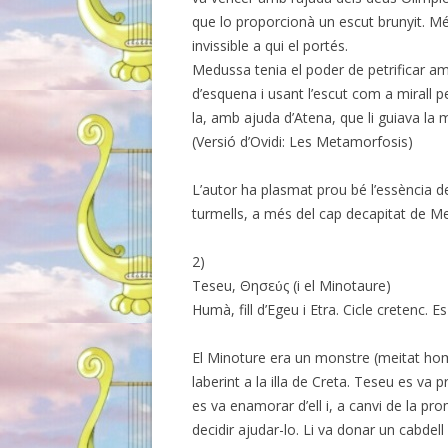
que lo proporcionà un escut brunyit. Mé
invissible a qui el portés.
Medussa tenia el poder de petrificar am
d’esquena i usant l’escut com a mirall p
la, amb ajuda d’Atena, que li guiava la 
(Versió d’Ovidi: Les Metamorfosis)
L’autor ha plasmat prou bé l’essència de P
turmells, a més del cap decapitat de M
2)
Teseu, Θησεύς (i el Minotaure)
Humà, fill d’Egeu i Etra. Cicle cretenc. Es
El Minoture era un monstre (meitat hom
laberint a la illa de Creta. Teseu es va 
es va enamorar d’ell i, a canvi de la pro
decidir ajudar-lo. Li va donar un cabdel