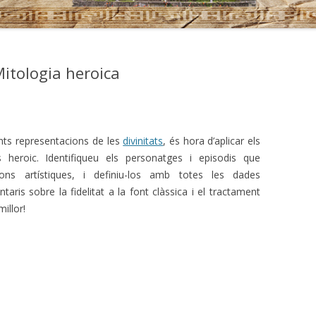
itologia heroica
nts representacions de les
divinitats
, és hora d’aplicar els
 heroic. Identifiqueu els personatges i episodis que
ions artístiques, i definiu-los amb totes les dades
taris sobre la fidelitat a la font clàssica i el tractament
illor!