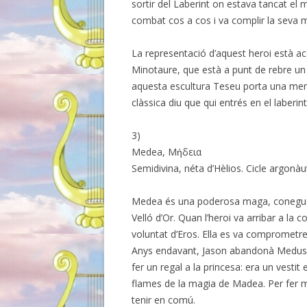
sortir del Laberint on estava tancat el
combat cos a cos i va complir la seva m
La representació d’aquest heroi està ac
Minotaure, que està a punt de rebre un c
aquesta escultura Teseu porta una men
clàssica diu que qui entrés en el laberin
3)
Medea, Μήδεια
Semidivina, néta d’Hèlios. Cicle argonàu
Medea és una poderosa maga, coneguda 
Velló d’Or. Quan l’heroi va arribar a la 
voluntat d’Eros. Ella es va comprometre
Anys endavant, Jason abandonà Medusa pe
fer un regal a la princesa: era un vestit
flames de la magia de Madea. Per fer m
tenir en comú.