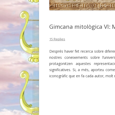
Gimcana mitològica VI: M
15 Replies
Després haver fet recerca sobre difere
nostres coneixements sobre l’univers
protagonitzen aquestes representac
significatives. Si, a més, aporteu comen
iconogràfic que en fa cada autor, molt m