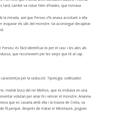
s tard, també va robar l’elm d’Hades, que tornava
b la mirada, així que Perseu s’hi anava acostant a ella
er esquivar els ulls del monstre. Va aconseguir decapitar-
mà.
erseu: és fàcil identificar-lo per el casc i les ales als
edussa, que reconeixem per les serps que té al cap.
 caracteritza per la seducció. Tipologia: civilitzador.
e, meitat bou) del rei Minhos, que es trobava en una
presentar volutari per anar-hi i vèncer el monstre. Arianna
mesa que es casaria amb ella i la trauria de Creta, va
l de fil perquè, després de matar el Minotaure, pogués