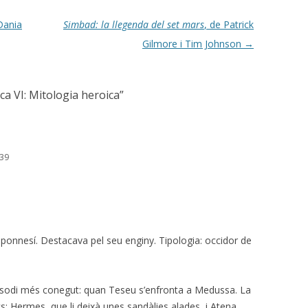
Dania
Simbad: la llegenda del set mars
, de Patrick
Gilmore i Tim Johnson
→
a VI: Mitologia heroica
”
:39
loponnesí. Destacava pel seu enginy. Tipologia: occidor de
pisodi més conegut: quan Teseu s’enfronta a Medussa. La
s: Hermes, que li deixà unes sandàlies alades, i Atena,