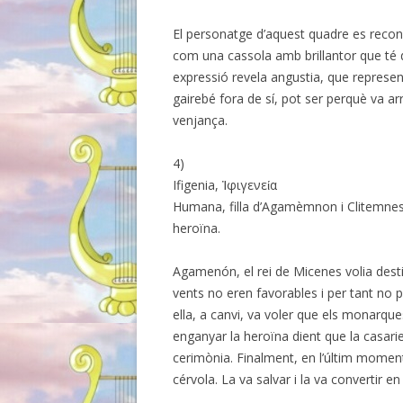
El personatge d’aquest quadre es recone
com una cassola amb brillantor que té d
expressió revela angustia, que represen
gairebé fora de sí, pot ser perquè va arr
venjança.
4)
Ifigenia, Ἰφιγενεία
Humana, filla d’Agamèmnon i Clitemnestra
heroïna.
Agamenón, el rei de Micenes volia destin
vents no eren favorables i per tant no
ella, a canvi, va voler que els monarques 
enganyar la heroïna dient que la casarie
cerimònia. Finalment, en l’últim moment,
cérvola. La va salvar i la va convertir e