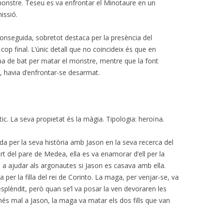
 monstre. Teseu es va enfrontar el Minotaure en un
issió.
onseguida, sobretot destaca per la presència del
op final. L’únic detall que no coincideix és que en
a de bat per matar el monstre, mentre que la font
t, havia d’enfrontar-se desarmat.
tic. La seva propietat és la màgia. Tipologia: heroïna.
per la seva història amb Jason en la seva recerca del
cort del pare de Medea, ella es va enamorar d’ell per la
 a ajudar als argonautes si Jason es casava amb ella.
r la filla del rei de Corinto. La maga, per venjar-se, va
 esplèndit, però quan se’l va posar la ven devoraren les
és mal a Jason, la maga va matar els dos fills que van