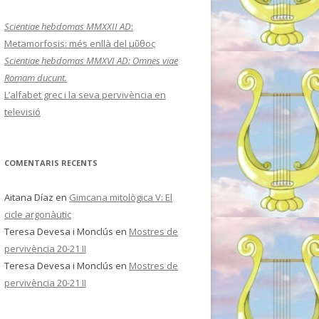
a
:
Scientiae hebdomas MMXXII AD
:
Metamorfosis: més enllà del μῦθος
Scientiae hebdomas MMXVI AD: Omnes viae
Romam ducunt.
L’alfabet grec i la seva pervivència en
televisió
COMENTARIS RECENTS
Aitana Díaz
en
Gimcana mitològica V: El
cicle argonàutic
Teresa Devesa i Monclús
en
Mostres de
pervivència 20-21 II
Teresa Devesa i Monclús
en
Mostres de
pervivència 20-21 II