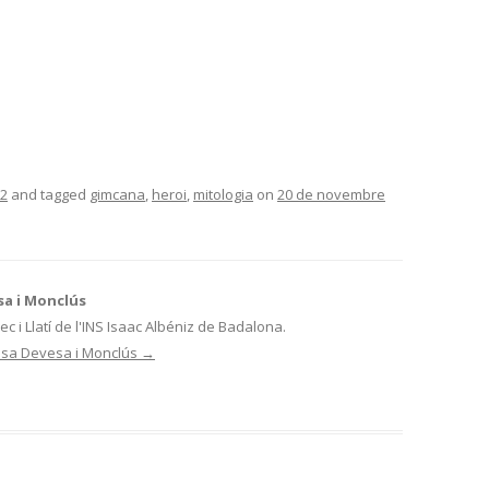
2
and tagged
gimcana
,
heroi
,
mitologia
on
20 de novembre
a i Monclús
 i Llatí de l'INS Isaac Albéniz de Badalona.
resa Devesa i Monclús
→