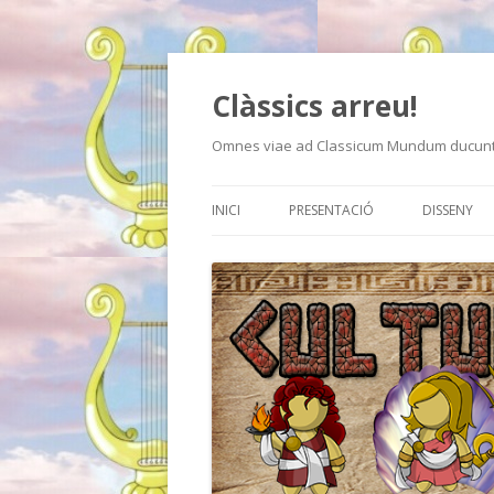
Clàssics arreu!
Omnes viae ad Classicum Mundum ducunt
INICI
PRESENTACIÓ
DISSENY
FOTO D’E
CAPÇALER
LOGO
IMATGE E
VIDEO P
VOKI