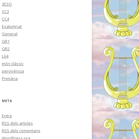
3ESO
CC3
CC4
Exalumnat
General
GR1
GR2
LA4
món clàssic
pervivència
Primària
META
Entra
RSS
dels articles
RSS
dels comentaris
WordPress.org