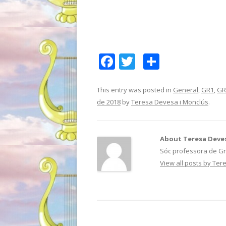
F
T
C
ac
w
o
e
itt
m
This entry was posted in
General
,
GR1
,
GR
de 2018
by
Teresa Devesa i Monclús
.
b
er
p
o
ar
o
te
About Teresa Deves
Sóc professora de Grec
k
ix
View all posts by Te