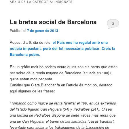
ARXIU DE LA CATEGORIA:
INDIGNATS
La bretxa social de Barcelona
3
Publicat el
7 de gener de 2013
Aquest dia 6, dia de reis,
el País ens ha regalat amb una
notícia impactant, però del tot necessària publicar: Creix la
Barcelona pobre.
En un gràfic molt bo podem veure quins són els barris que estan
per sobre de la renda mitjana de Barcelona (situada en 100) i
quins estan molt per sota.
L’anàlisi que Clara Blanchar fa en l’article és molt bo, destaco
aquí algunes de les frases:
“
Tomando como índice de renta familiar el 100, en los extremos
del listado figuran Can Peguera (34) y Pedralbes (241). O sea,
una familia de Pedralbes dispone de siete veces más renta que
una de Can Peguera, el barrio de las llamadas “casas baratas”,
levantado para alojar a los trabajadores de la Exposición de