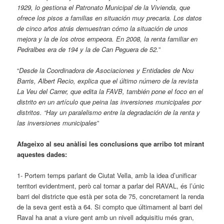
1929, lo gestiona el Patronato Municipal de la Vivienda, que
ofrece los pisos a familias en situación muy precaria. Los datos
de cinco años atrás demuestran cómo la situación de unos
mejora y la de los otros empeora. En 2008, la renta familiar en
Pedralbes era de 194 y la de Can Peguera de 52.
”
“
Desde la Coordinadora de Asociaciones y Entidades de Nou
Barris, Albert Recio, explica que el último número de la revista
La Veu del Carrer, que edita la FAVB, también pone el foco en el
distrito en un artículo que peina las inversiones municipales por
distritos. “Hay un paralelismo entre la degradación de la renta y
las inversiones municipales
”
Afageixo al seu anàlisi les conclusions que arribo tot mirant
aquestes dades:
1- Portem temps parlant de Ciutat Vella, amb la idea d’unificar
territori evidentment, però cal tornar a parlar del RAVAL, és l’únic
barri del districte que està per sota de 75, concretament la renda
de la seva gent està a 64. Si compto que últimament al barri del
Raval ha anat a viure gent amb un nivell adquisitiu més gran,