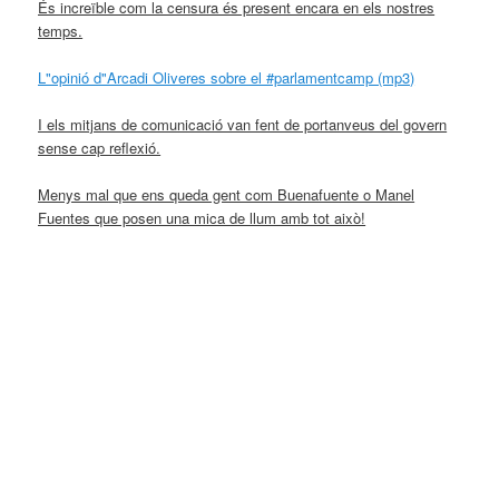
És increïble com la censura és present encara en els nostres
temps.
L"opinió d"Arcadi Oliveres sobre el #parlamentcamp (mp3)
I els mitjans de comunicació van fent de portanveus del govern
sense cap reflexió.
Menys mal que ens queda gent com Buenafuente o Manel
Fuentes que posen una mica de llum amb tot això!