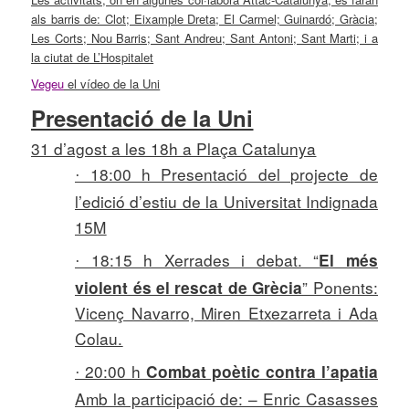
als barris de: Clot; Eixample Dreta; El Carmel; Guinardó; Gràcia;
Les Corts; Nou Barris; Sant Andreu; Sant Antoni; Sant Marti; i a
la ciutat de L’Hospitalet
Vegeu
el vídeo de
la Uni
Presentació de
la Uni
31 d’agost a les 18h a Plaça Catalunya
18:00 h
Presentació del projecte de
·
l’edició d’estiu de
la Universitat Indignada
15M
18:15 h Xerrades i debat. “
El més
·
”
Ponents:
violent és el rescat de Grècia
Vicenç Navarro, Miren Etxezarreta i Ada
Colau.
20:00 h
Combat poètic contra l’apatia
·
Amb la participació de: – Enric Casasses