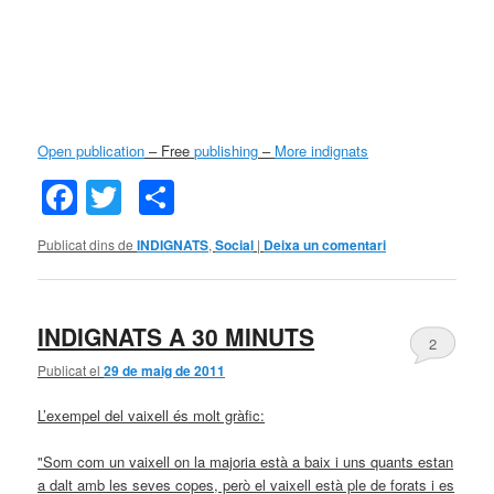
Open publication
– Free
publishing
–
More indignats
Facebook
Twitter
Comparteix
Publicat dins de
INDIGNATS
,
Social
|
Deixa un comentari
INDIGNATS A 30 MINUTS
2
Publicat el
29 de maig de 2011
L’exempel del vaixell és molt gràfic:
"Som com un vaixell on la majoria està a baix i uns quants estan
a dalt amb les seves copes, però el vaixell està ple de forats i es