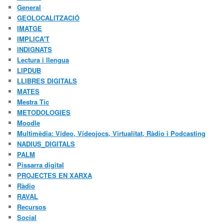
General
GEOLOCALITZACIÓ
IMATGE
IMPLICA'T
INDIGNATS
Lectura i llengua
LIPDUB
LLIBRES DIGITALS
MATES
Mestra Tic
METODOLOGIES
Moodle
Multimèdia: Vídeo, Vídeojocs, Virtualitat, Ràdio i Podcasting
NADIUS_DIGITALS
PALM
Pissarra digital
PROJECTES EN XARXA
Ràdio
RAVAL
Recursos
Social