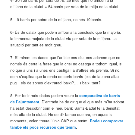
4- Són 28 barris per sota de 75. 26 més que no arriben a la
mitjana de la ciutat = 54 barris per sota de la mitja de la ciutat.
5- 19 barris per sobre de la mitjana, només 19 barris.
6- És de calaix que podem arribar a la conclusió que la majoria,
la immensa majoria de la ciutat viu per sota de la mitjana. La
situació per tant és molt greu.
7- Si mirem les dades que l’article ens diu, ens adonem que no
només és certa la frase que la crisi no castiga a tothom igual, si
no que a uns i a unes ens castiga i a d’altres els premia. Si no,
com s’explica que la renda de certs barris (els de la zona alta)
pugi i els de zones d’extraradi baixi?… i baixi tant?!
8- Per tenir més dades podem veure la
comparativa de barris
de l’ajuntament.
D’entrada he de dir que el que més m’ha sobtat
ha estat descobrir com el meu barri: Sants-Badal té la densitat
més alta de la ciutat. He de dir també que ara, en aquests
moments, volen treure l’únic CAP que tenim.
Podeu comprovar
també els pocs recursos que tenim
.