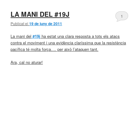
LA MANI DEL #19J
1
Publicat el
19 de juny de 2011
La mani del
#19j
ha estat una clara resposta a tots els atacs
contra el moviment i una evidència claríssima que la resistència
pacífica té molta força…. per això l’ataquen tant.
Ara, cal no aturar!