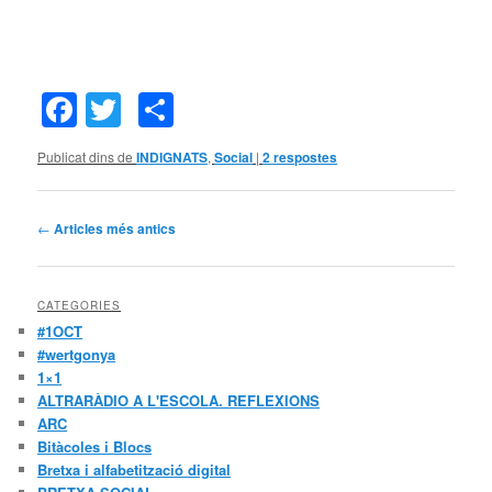
Facebook
Twitter
Comparteix
Publicat dins de
INDIGNATS
,
Social
|
2
respostes
Navegació
←
Articles més antics
pels
articles
CATEGORIES
#1OCT
#wertgonya
1×1
ALTRARÀDIO A L'ESCOLA. REFLEXIONS
ARC
Bitàcoles i Blocs
Bretxa i alfabetització digital