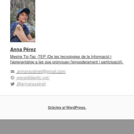
Anna Pérez
Mestra Tic-Tac -TEP (De les tecnologies de la Informació i
l'aprenentatge a les que promouen l'empoderament i participació).
annaravalnet@gmail.com
espaididactic.cat/
@annaravalnet
Gràcies al WordPress.