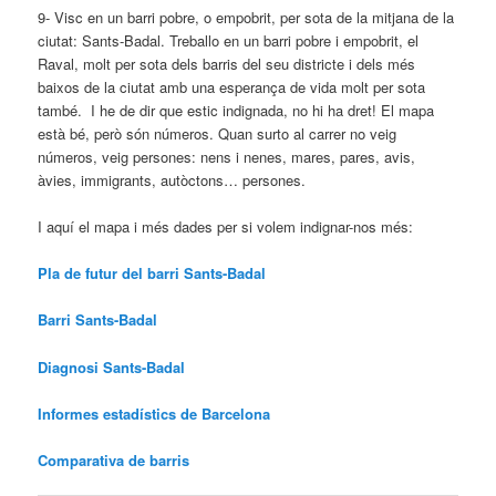
9- Visc en un barri pobre, o empobrit, per sota de la mitjana de la
ciutat: Sants-Badal. Treballo en un barri pobre i empobrit, el
Raval, molt per sota dels barris del seu districte i dels més
baixos de la ciutat amb una esperança de vida molt per sota
també. I he de dir que estic indignada, no hi ha dret! El mapa
està bé, però són números. Quan surto al carrer no veig
números, veig persones: nens i nenes, mares, pares, avis,
àvies, immigrants, autòctons… persones.
I aquí el mapa i més dades per si volem indignar-nos més:
Pla de futur del barri Sants-Badal
Barri Sants-Badal
Diagnosi Sants-Badal
Informes estadístics de Barcelona
Comparativa de barris