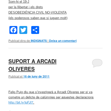
Som-hi el 19-J
per la llibertat i els drets
DESOBEDIÈNCIA CIVIL NO-VIOLENTA
(els poderosos saben que si juguen molt)
Facebook
Twitter
Comparteix
Publicat dins de
INDIGNATS
|
Deixa un comentari
SUPORT A ARCADI
OLIVERES
Publicat el
16 de juny de 2011
Felip Puig diu que s’investigarà a Arcadi Oliveres per si va
cometre un delicte de calúmnies per aquestes declaracions
http://bit.ly/lpFJl7
.