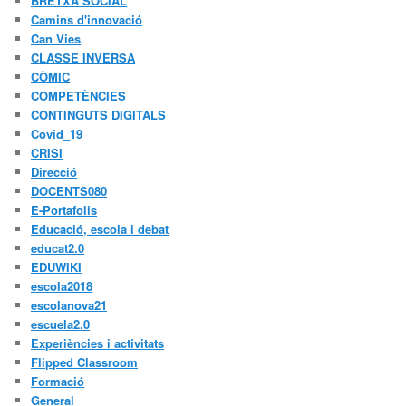
BRETXA SOCIAL
Camins d'innovació
Can Vies
CLASSE INVERSA
CÒMIC
COMPETÈNCIES
CONTINGUTS DIGITALS
Covid_19
CRISI
Direcció
DOCENTS080
E-Portafolis
Educació, escola i debat
educat2.0
EDUWIKI
escola2018
escolanova21
escuela2.0
Experiències i activitats
Flipped Classroom
Formació
General