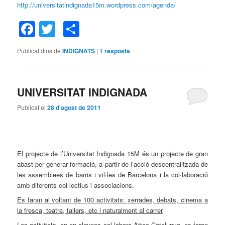
http://universitatindignada15m.wordpress.com/agenda/
Facebook
Twitter
Comparteix
Publicat dins de
INDIGNATS
|
1
resposta
UNIVERSITAT INDIGNADA
Publicat el
28 d'agost de 2011
El projecte de l’Universitat Indignada 15M és un projecte de gran
abast per generar formació, a partir de l’acció descentralitzada de
les assemblees de barris i vil·les de Barcelona i la col·laboració
amb diferents col·lectius i associacions.
Es faran al voltant de 100 activitats: xerrades, debats, cinema a
la fresca, teatre, tallers, etc i naturalment al carrer
Les activitats, on en algunes col·labora Attac-Catalunya, es faran