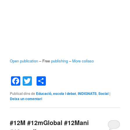
Open publication
– Free
publishing
–
More collaso
Facebook
Twitter
Comparteix
Publicat dins de
Educació, escola i debat
,
INDIGNATS
,
Social
|
Deixa un comentari
#12M #12mGlobal #12Mani