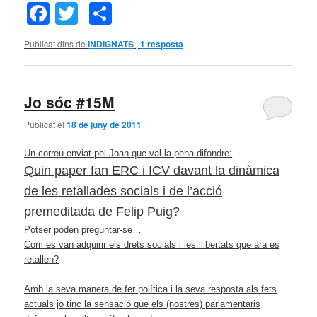
Facebook
Twitter
Comparteix
Publicat dins de
INDIGNATS
|
1
resposta
Jo sóc #15M
Publicat el
18 de juny de 2011
Un correu enviat pel Joan que val la pena difondre:
Quin paper fan ERC i ICV davant la dinàmica
de les retallades socials i de l’acció
premeditada de Felip Puig?
Potser poden preguntar-se…
Com es van adquirir els drets socials i les llibertats que ara es
retallen?
Amb la seva manera de fer política i la seva resposta als fets
actuals jo tinc la sensació que els (nostres) parlamentaris