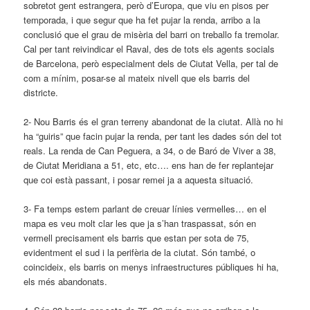
sobretot gent estrangera, però d’Europa, que viu en pisos per
temporada, i que segur que ha fet pujar la renda, arribo a la
conclusió que el grau de misèria del barri on treballo fa tremolar.
Cal per tant reivindicar el Raval, des de tots els agents socials
de Barcelona, però especialment dels de Ciutat Vella, per tal de
com a mínim, posar-se al mateix nivell que els barris del
districte.
2- Nou Barris és el gran terreny abandonat de la ciutat. Allà no hi
ha “guiris” que facin pujar la renda, per tant les dades són del tot
reals. La renda de Can Peguera, a 34, o de Baró de Viver a 38,
de Ciutat Meridiana a 51, etc, etc…. ens han de fer replantejar
que coi està passant, i posar remei ja a aquesta situació.
3- Fa temps estem parlant de creuar línies vermelles… en el
mapa es veu molt clar les que ja s’han traspassat, són en
vermell precisament els barris que estan per sota de 75,
evidentment el sud i la perifèria de la ciutat. Són també, o
coincideix, els barris on menys infraestructures públiques hi ha,
els més abandonats.