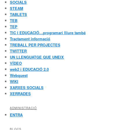
SOCIALS
STEAM
TABLETS
TEB
TEP
TIC I EDUCACIÓ…programari lliure també
Tractament informació
TREBALL PER PROJECTES
TWITTER
UN LLENGUATGE QUE UNEIX
VÍDEO
web2 i EDUCACIÓ 2.0
Webquest
WIKI
XARXES SOCIALS
XERRADES
ADMINISTRACIÓ
ENTRA
BLOCS