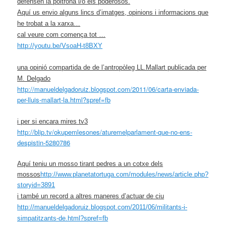
defensen la poltrona i/o els poderosos.
Aquí us envio alguns lincs d’imatges, opinions i informacions que
he trobat a la xarxa…
cal veure com comença tot …
http://youtu.be/VsoaH-t8BXY
una opinió compartida de de l’antropòleg LL.Mallart publicada per
M. Delgado
http://manueldelgadoruiz.blogspot.com/2011/06/carta-enviada-
per-lluis-mallart-la.html?spref=fb
i per si encara mires tv3
http://blip.tv/okupemlesones/aturemelparlament-que-no-ens-
despistin-5280786
Aquí teniu un mosso tirant pedres a un cotxe dels
mossos
http://www.planetatortuga.com/modules/news/article.php?
storyid=3891
i també un record a altres maneres d’actuar de ciu
http://manueldelgadoruiz.blogspot.com/2011/06/militants-i-
simpatitzants-de.html?spref=fb