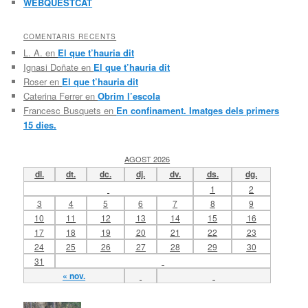
WEBQUESTCAT
COMENTARIS RECENTS
L. A.
en
El que t’hauria dit
Ignasi Doñate
en
El que t’hauria dit
Roser
en
El que t’hauria dit
Caterina Ferrer
en
Obrim l’escola
Francesc Busquets
en
En confinament. Imatges dels primers
15 dies.
AGOST 2026
dl.
dt.
dc.
dj.
dv.
ds.
dg.
1
2
3
4
5
6
7
8
9
10
11
12
13
14
15
16
17
18
19
20
21
22
23
24
25
26
27
28
29
30
31
« nov.