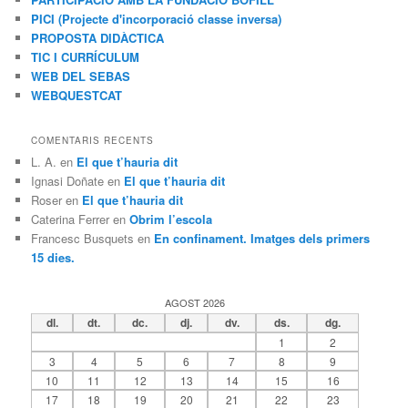
PICI (Projecte d'incorporació classe inversa)
PROPOSTA DIDÀCTICA
TIC I CURRÍCULUM
WEB DEL SEBAS
WEBQUESTCAT
COMENTARIS RECENTS
L. A.
en
El que t’hauria dit
Ignasi Doñate
en
El que t’hauria dit
Roser
en
El que t’hauria dit
Caterina Ferrer
en
Obrim l’escola
Francesc Busquets
en
En confinament. Imatges dels primers
15 dies.
AGOST 2026
dl.
dt.
dc.
dj.
dv.
ds.
dg.
1
2
3
4
5
6
7
8
9
10
11
12
13
14
15
16
17
18
19
20
21
22
23