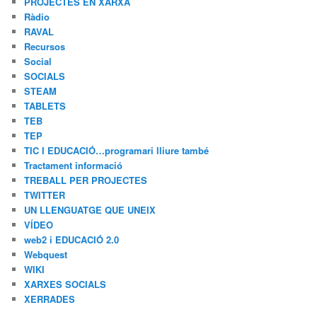
PROJECTES EN XARXA
Ràdio
RAVAL
Recursos
Social
SOCIALS
STEAM
TABLETS
TEB
TEP
TIC I EDUCACIÓ…programari lliure també
Tractament informació
TREBALL PER PROJECTES
TWITTER
UN LLENGUATGE QUE UNEIX
VÍDEO
web2 i EDUCACIÓ 2.0
Webquest
WIKI
XARXES SOCIALS
XERRADES