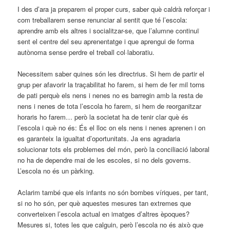
I des d’ara ja preparem el proper curs, saber què caldrà reforçar i
com treballarem sense renunciar al sentit que té l’escola:
aprendre amb els altres i socialitzar-se, que l’alumne continuï
sent el centre del seu aprenentatge i que aprengui de forma
autònoma sense perdre el treball col·laboratiu.
Necessitem saber quines són les directrius. Si hem de partir el
grup per afavorir la traçabilitat ho farem, si hem de fer mil torns
de pati perquè els nens i nenes no es barregin amb la resta de
nens i nenes de tota l’escola ho farem, si hem de reorganitzar
horaris ho farem… però la societat ha de tenir clar què és
l’escola i què no és: És el lloc on els nens i nenes aprenen i on
es garanteix la igualtat d’oportunitats. Ja ens agradaria
solucionar tots els problemes del món, però la conciliació laboral
no ha de dependre mai de les escoles, si no dels governs.
L’escola no és un pàrking.
Aclarim també que els infants no són bombes víriques, per tant,
si no ho són, per què aquestes mesures tan extremes que
converteixen l’escola actual en imatges d’altres èpoques?
Mesures si, totes les que calguin, però l’escola no és això que