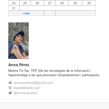
24
25
26
27
28
29
30
31
« nov.
Anna Pérez
Mestra Tic-Tac -TEP (De les tecnologies de la Informació i
l'aprenentatge a les que promouen l'empoderament i participació).
annaravalnet@gmail.com
espaididactic.cat/
@annaravalnet