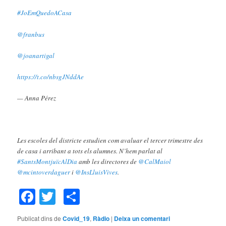
#JoEmQuedoACasa
@franbus
@joanartigal
https://t.co/nbsgJNddAe
— Anna Pérez
Les escoles del districte estudien com avaluar el tercer trimestre des
de casa i arribant a tots els alumnes. N’hem parlat al
#SantsMontjuïcAlDia
amb les directores de
@CalMaiol
@mcintoverdaguer
i
@InsLluisVives
.
Facebook
Twitter
Comparteix
Publicat dins de
Covid_19
,
Ràdio
|
Deixa un comentari