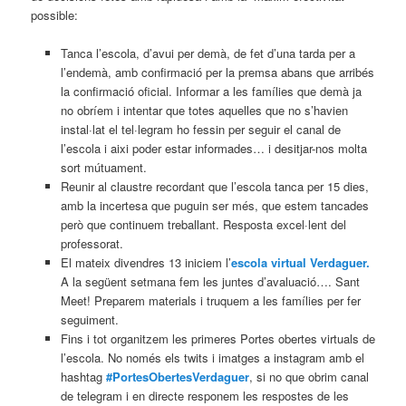
possible:
Tanca l’escola, d’avui per demà, de fet d’una tarda per a
l’endemà, amb confirmació per la premsa abans que arribés
la confirmació oficial. Informar a les famílies que demà ja
no obríem i intentar que totes aquelles que no s’havien
instal·lat el tel·legram ho fessin per seguir el canal de
l’escola i aixi poder estar informades… i desitjar-nos molta
sort mútuament.
Reunir al claustre recordant que l’escola tanca per 15 dies,
amb la incertesa que puguin ser més, que estem tancades
però que continuem treballant. Resposta excel·lent del
professorat.
El mateix divendres 13 iniciem l’
escola virtual Verdaguer.
A la següent setmana fem les juntes d’avaluació…. Sant
Meet! Preparem materials i truquem a les famílies per fer
seguiment.
Fins i tot organitzem les primeres Portes obertes virtuals de
l’escola. No només els twits i imatges a instagram amb el
hashtag
#PortesObertesVerdaguer
, si no que obrim canal
de telegram i en directe responem les respostes de les