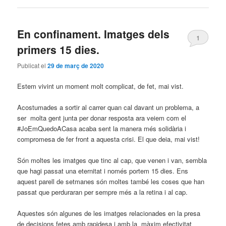
En confinament. Imatges dels
1
primers 15 dies.
Publicat el
29 de març de 2020
Estem vivint un moment molt complicat, de fet, mai vist.
Acostumades a sortir al carrer quan cal davant un problema, a
ser molta gent junta per donar resposta ara veiem com el
#JoEmQuedoACasa acaba sent la manera més solidària i
compromesa de fer front a aquesta crisi. El que deia, mai vist!
Són moltes les imatges que tinc al cap, que venen i van, sembla
que hagi passat una eternitat i només portem 15 dies. Ens
aquest parell de setmanes són moltes també les coses que han
passat que perduraran per sempre més a la retina i al cap.
Aquestes són algunes de les imatges relacionades en la presa
de decisions fetes amb rapidesa i amb la màxim efectivitat