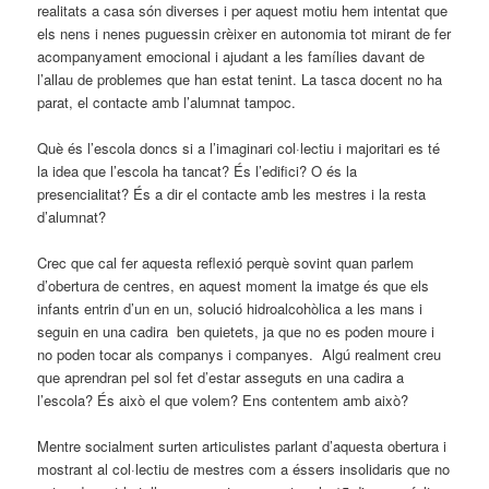
realitats a casa són diverses i per aquest motiu hem intentat que
els nens i nenes puguessin crèixer en autonomia tot mirant de fer
acompanyament emocional i ajudant a les famílies davant de
l’allau de problemes que han estat tenint. La tasca docent no ha
parat, el contacte amb l’alumnat tampoc.
Què és l’escola doncs si a l’imaginari col·lectiu i majoritari es té
la idea que l’escola ha tancat? És l’edifici? O és la
presencialitat? És a dir el contacte amb les mestres i la resta
d’alumnat?
Crec que cal fer aquesta reflexió perquè sovint quan parlem
d’obertura de centres, en aquest moment la imatge és que els
infants entrin d’un en un, solució hidroalcohòlica a les mans i
seguin en una cadira ben quietets, ja que no es poden moure i
no poden tocar als companys i companyes. Algú realment creu
que aprendran pel sol fet d’estar asseguts en una cadira a
l’escola? És això el que volem? Ens contentem amb això?
Mentre socialment surten articulistes parlant d’aquesta obertura i
mostrant al col·lectiu de mestres com a éssers insolidaris que no