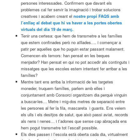
persones interessades. Confirmem que davant els
problemes cal fer servir la imaginació i trobar solucions
creatives i acabem creant el
nostre propi FAQS amb
l’enllaç al debat que hi va haver a les portes obertes
virtuals del dia 19 de març.
Tenir una certesa: que hem de transmetre a les famílies
que estem confinades però no aïllades…. i començar a
patir per aquelles que ho puguin estar passant malament.
Comencen els temors: han pensat en les beques
menjador? Han pensat en qui no pot accedir als continguts i
missatges que les escoles estem intentant fer arribar a les
famílies?
Mentre tant ens arriba la informació de les targetes
moneder, truquem famílies, parlem amb elles i
conjuntament amb Consorci organitzem dia perquè vinguin
a buscar-les… Metre i mig-dos metres de separació entre
les persones al fer la fila, mascareta i guants. Ens veiem
els ulls i els desitjos de salut, que això passi aviat, records
als nens i nenes… i t’adones que sense cap abraçada ens
hem pogut transmetre tot l’escalf possible.
Els dies passen i l’escola està oberta cada dia, virtualment