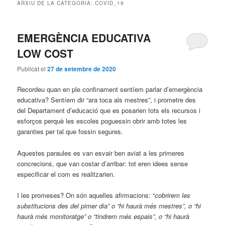
ARXIU DE LA CATEGORIA:
COVID_19
EMERGÈNCIA EDUCATIVA
LOW COST
Publicat el
27 de setembre de 2020
Recordeu quan en ple confinament sentíem parlar d’emergència
educativa? Sentíem dir “ara toca als mestres”, i prometre des
del Departament d’educació que es posarien tots els recursos i
esforços perquè les escoles poguessin obrir amb totes les
garanties per tal que fossin segures.
Aquestes paraules es van esvair ben aviat a les primeres
concrecions, que van costar d’arribar: tot eren idees sense
especificar el com es realitzarien.
I les promeses? On són aquelles afirmacions: “
cobrirem les
substitucions des del pimer dia” o “hi haurà més mestres”, o “hi
haurà més monitoratge” o “tindrem més espais”, o “hi haurà