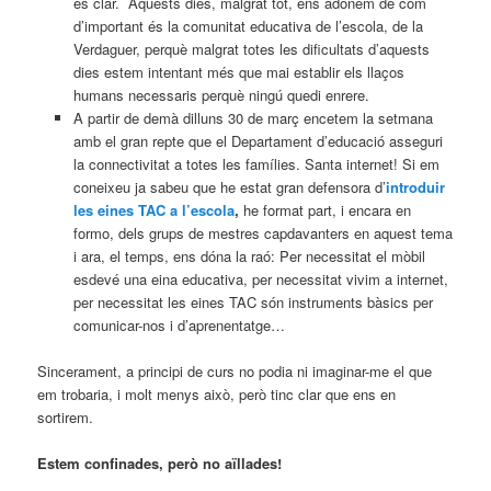
és clar. Aquests dies, malgrat tot, ens adonem de com
d’important és la comunitat educativa de l’escola, de la
Verdaguer, perquè malgrat totes les dificultats d’aquests
dies estem intentant més que mai establir els llaços
humans necessaris perquè ningú quedi enrere.
A partir de demà dilluns 30 de març encetem la setmana
amb el gran repte que el Departament d’educació asseguri
la connectivitat a totes les famílies. Santa internet! Si em
coneixeu ja sabeu que he estat gran defensora d’
introduir
les eines TAC a l’escola
,
he format part, i encara en
formo, dels grups de mestres capdavanters en aquest tema
i ara, el temps, ens dóna la raó: Per necessitat el mòbil
esdevé una eina educativa, per necessitat vivim a internet,
per necessitat les eines TAC són instruments bàsics per
comunicar-nos i d’aprenentatge…
Sincerament, a principi de curs no podia ni imaginar-me el que
em trobaria, i molt menys això, però tinc clar que ens en
sortirem.
Estem confinades, però no aïllades!