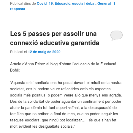
Publicat dins de
Covid_19
,
Educació, escola i debat
,
General
|
1
resposta
Les 5 passes per assolir una
connexió educativa garantida
Publicat el
12 de maig de 2020
Article d’Anna Pérez al blog d’obrim l’educació de la Fundació
Bofill:
“Aquesta crisi sanitària ens ha posat davant el mirall de la nostra
societat, ens hi podem veure reflectides amb els aspectes
socials més positius o podem veure allò que menys ens agrada.
Des de la solidaritat de poder aguantar un confinament per poder
aturar la pandèmia tot fent suport veïnal, a la desesperació de
famílies que no arriben a final de mes, que no poden seguir les
tasques escolars, que ningú pot localitzar… i és que s’han fet
molt evident les desigualtats socials.”