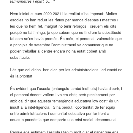
termòmetres i epis”, o
… ?
Hem iniciat el curs 2020-2021 i la realitat s’ha imposat: Moltes
escoles no han reduït les ràtios per manca d’espais i mestres i
les que ho hem fet, malgrat no tenir reforços, creuem els dits
perquè no falti ningú, ja que sabem que no tindrem la substitució
tal com se’ns havia promès. És més, el personal vulnerable que
a principis de setembre l’administració va comunicar que no
podien treballar al centre encara no ha estat cobert amb
substitució.
I és que cal dir-ho ben clar, per les administracions l’educació no
és la prioritat.
És evident que l’escola (entenguis també instituts) havia d’obrir, i
el personal docent volíem i volem obrir, però precisament per
això cal dir que aquesta “emergència educativa low cost” és un
insult a la intel·ligència. S’ha perdut l’oportunitat de fer equip
entre administracions i comunitat educativa per fer front a
aquesta pandèmia que comporta una crisi social descomunal.
Perquè ens estimem l’escola i tenim molt clar el paper que ens