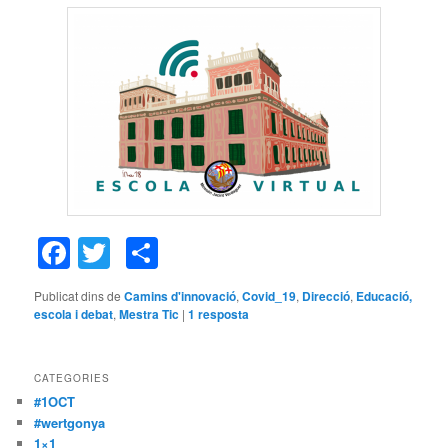
Facebook
Twitter
Comparteix
Publicat dins de
Camins d'innovació
,
Covid_19
,
Direcció
,
Educació,
escola i debat
,
Mestra Tic
|
1
resposta
CATEGORIES
#1OCT
#wertgonya
1×1