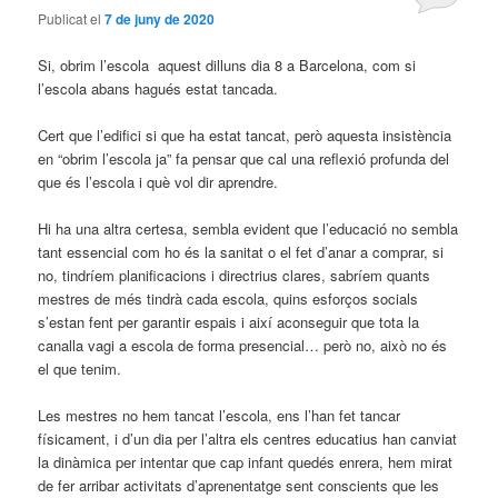
Publicat el
7 de juny de 2020
Si, obrim l’escola aquest dilluns dia 8 a Barcelona, com si
l’escola abans hagués estat tancada.
Cert que l’edifici si que ha estat tancat, però aquesta insistència
en “obrim l’escola ja” fa pensar que cal una reflexió profunda del
que és l’escola i què vol dir aprendre.
Hi ha una altra certesa, sembla evident que l’educació no sembla
tant essencial com ho és la sanitat o el fet d’anar a comprar, si
no, tindríem planificacions i directrius clares, sabríem quants
mestres de més tindrà cada escola, quins esforços socials
s’estan fent per garantir espais i així aconseguir que tota la
canalla vagi a escola de forma presencial… però no, això no és
el que tenim.
Les mestres no hem tancat l’escola, ens l’han fet tancar
físicament, i d’un dia per l’altra els centres educatius han canviat
la dinàmica per intentar que cap infant quedés enrera, hem mirat
de fer arribar activitats d’aprenentatge sent conscients que les