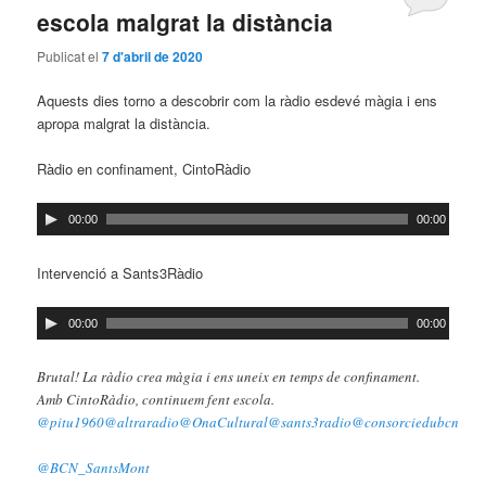
escola malgrat la distància
Publicat el
7 d'abril de 2020
Aquests dies torno a descobrir com la ràdio esdevé màgia i ens
apropa malgrat la distància.
Ràdio en confinament, CintoRàdio
Reproductor
00:00
00:00
d'àudio
Intervenció a Sants3Ràdio
Reproductor
00:00
00:00
d'àudio
Brutal! La ràdio crea màgia i ens uneix en temps de confinament.
Amb CintoRàdio, continuem fent escola.
@pitu1960
@altraradio
@OnaCultural
@sants3radio
@consorciedubcn
@BCN_SantsMont