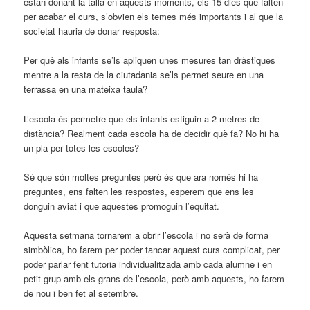
estan donant la talla en aquests moments, els 15 dies que falten
per acabar el curs, s’obvien els temes més importants i al que la
societat hauria de donar resposta:
Per què als infants se’ls apliquen unes mesures tan dràstiques
mentre a la resta de la ciutadania se’ls permet seure en una
terrassa en una mateixa taula?
L’escola és permetre que els infants estiguin a 2 metres de
distància? Realment cada escola ha de decidir què fa? No hi ha
un pla per totes les escoles?
Sé que són moltes preguntes però és que ara només hi ha
preguntes, ens falten les respostes, esperem que ens les
donguin aviat i que aquestes promoguin l’equitat.
Aquesta setmana tornarem a obrir l’escola i no serà de forma
simbòlica, ho farem per poder tancar aquest curs complicat, per
poder parlar fent tutoria individualitzada amb cada alumne i en
petit grup amb els grans de l’escola, però amb aquests, ho farem
de nou i ben fet al setembre.