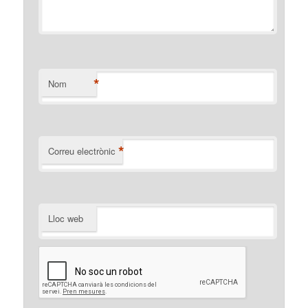
*
Nom
*
Correu electrònic
Lloc web