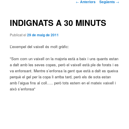
Navegació
←
Anteriors
Següents
→
pels
articles
INDIGNATS A 30 MINUTS
Publicat el
29 de maig de 2011
L’exempel del vaixell és molt gràfic:
"Som com un vaixell on la majoria està a baix i uns quants estan
a dalt amb les seves copes, però el vaixell està ple de forats i es
va enfonsant. Mentre s’enfonsa la gent que està a dalt es queixa
perquè el gel per la copa li arriba tard, però els de sota estan
amb l’aigua fins al coll….. però tots estem en el mateix vaixell i
això s’enfonsa"