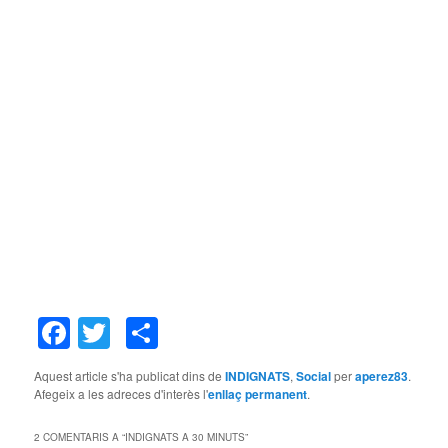
Facebook
Twitter
Comparteix
Aquest article s'ha publicat dins de
INDIGNATS
,
Social
per
aperez83
.
Afegeix a les adreces d'interès l'
enllaç permanent
.
2 COMENTARIS A “
INDIGNATS A 30 MINUTS
”