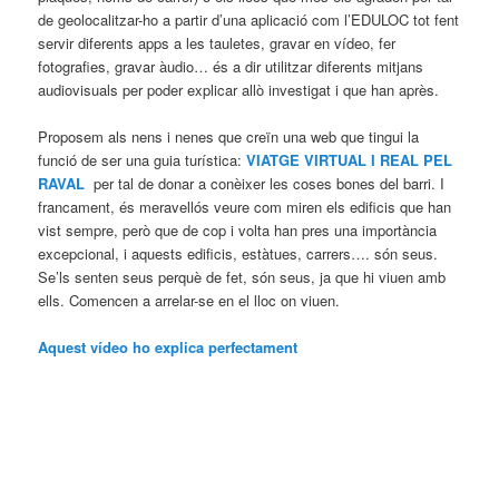
de geolocalitzar-ho a partir d’una aplicació com l’EDULOC tot fent
servir diferents apps a les tauletes, gravar en vídeo, fer
fotografies, gravar àudio… és a dir utilitzar diferents mitjans
audiovisuals per poder explicar allò investigat i que han après.
Proposem als nens i nenes que creïn una web que tingui la
funció de ser una guia turística:
VIATGE VIRTUAL I REAL PEL
RAVAL
per tal de donar a conèixer les coses bones del barri. I
francament, és meravellós veure com miren els edificis que han
vist sempre, però que de cop i volta han pres una importància
excepcional, i aquests edificis, estàtues, carrers…. són seus.
Se’ls senten seus perquè de fet, són seus, ja que hi viuen amb
ells. Comencen a arrelar-se en el lloc on viuen.
Aquest vídeo ho explica perfectament