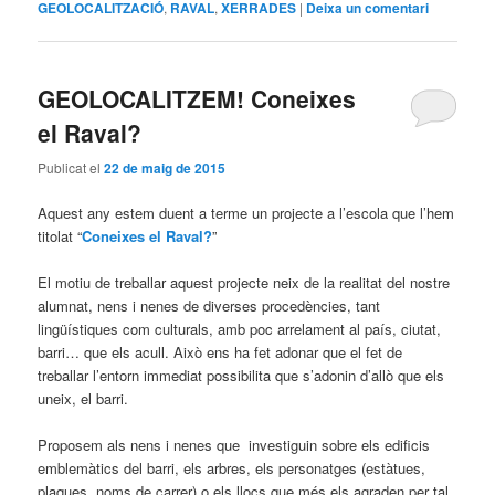
GEOLOCALITZACIÓ
,
RAVAL
,
XERRADES
|
Deixa un comentari
GEOLOCALITZEM! Coneixes
el Raval?
Publicat el
22 de maig de 2015
Aquest any estem duent a terme un projecte a l’escola que l’hem
titolat “
Coneixes el Raval?
”
El motiu de treballar aquest projecte neix de la realitat del nostre
alumnat, nens i nenes de diverses procedències, tant
lingüístiques com culturals, amb poc arrelament al país, ciutat,
barri… que els acull. Això ens ha fet adonar que el fet de
treballar l’entorn immediat possibilita que s’adonin d’allò que els
uneix, el barri.
Proposem als nens i nenes que investiguin sobre els edificis
emblemàtics del barri, els arbres, els personatges (estàtues,
plaques, noms de carrer) o els llocs que més els agraden per tal