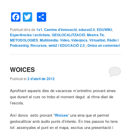
Facebook
Twitter
Comparteix
Publicat dins de
1x1
,
Camins d'innovació
,
educat2.0
,
EDUWIKI
,
Experiències i activitats
,
GEOLOCALITZACIÓ
,
Mestra Tic
,
METODOLOGIES
,
Multimèdia: Vídeo, Vídeojocs, Virtualitat, Ràdio i
Podcasting
,
Recursos
,
web2 i EDUCACIÓ 2.0
|
Deixa un comentari
WOICES
Publicat el
2 d'abril de 2012
Aprofitant aquests dies de vacances m’entretinc provant eines
que durant el curs no trobo el moment degut al ritme diari de
l’escola.
Així doncs estic provant “
Woices
” una eina que et permet
geolocalitzar amb àudio punts d’interés. En tres passos ho tens
tot: assenyales el punt en el mapa, escrius una presentació i