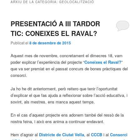
ARXIU DE LA CATEGORIA:
GEOLOCALITZACIÓ
PRESENTACIÓ A III TARDOR
TIC: CONEIXES EL RAVAL?
Publicat el
8 de desembre de 2015
Aquest mes de novembre, concretament el dimecres 18, vam
poder explicar l’experiència del projecte “
Coneixes el Raval?
”
que va ser premiat en el passat concurs de bones pràctiques del
consorci.
Ja ho he dit anteriorment, però reitero que tenir l’oportunitat
d’explicar el que fas ajuda a reflexionar sobre l’acció educativa, i
sovint, als mestres, ens manca aquest temps.
En el cas d’aquest projecte ens adonem també del ressò de la
nostra feina, i això ens anima a continuar endavant.
Hem d’agrair al
Districte de Ciutat Vella
, al
CCCB
i al
Consorci