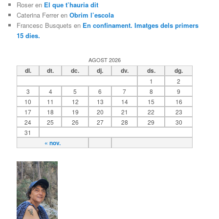
Roser
en
El que t’hauria dit
Caterina Ferrer
en
Obrim l’escola
Francesc Busquets
en
En confinament. Imatges dels primers
15 dies.
AGOST 2026
dl.
dt.
dc.
dj.
dv.
ds.
dg.
1
2
3
4
5
6
7
8
9
10
11
12
13
14
15
16
17
18
19
20
21
22
23
24
25
26
27
28
29
30
31
« nov.