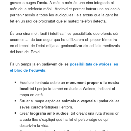
graves o puges l’arxiu. A més a més és una eina integrada al
món de la telefonia mòbil. Android et permet baixar una aplicació
per tenir accés a totes les audioguies i els arxius que la gent ha
fet en un radi de proximitat que el mateix telèfon detecta.
És una eina molt fàcil i intuïtiva i les possiblitats que ofereix són
enormes…. de ben segur que ho utilitzarem el proper trimestre
en el treball de l’edat mitjana: geolocalitzar els edificis medievals
del barri del Raval.
Fa un temps ja en parlàvem de les
possibilitats de woices en
el bloc de l’eduwiki
:
Escriure l’entrada sobre un
monument proper o la nostra
localitat
i penjar-la també en àudio a Woices, indicant al
mapa on està.
Situar al mapa espècies
animals o vegetals
i parlar de les
seves característiques i entorn.
Crear
biografia amb àudios
, tot creant una ruta d’ecos on
a cada lloc s’expliqui què ha fet el personatge de qui
descrivim la vida.