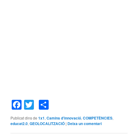
Facebook
Twitter
Comparteix
Publicat dins de
1x1
,
Camins d'innovació
,
COMPETÈNCIES
,
educat2.0
,
GEOLOCALITZACIÓ
|
Deixa un comentari