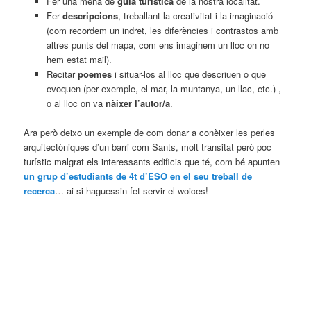
Fer una mena de
guia turística
de la nostra localitat.
Fer
descripcions
, treballant la creativitat i la imaginació
(com recordem un indret, les diferències i contrastos amb
altres punts del mapa, com ens imaginem un lloc on no
hem estat mail).
Recitar
poemes
i situar-los al lloc que descriuen o que
evoquen (per exemple, el mar, la muntanya, un llac, etc.) ,
o al lloc on va
nàixer l’autor/a
.
Ara però deixo un exemple de com donar a conèixer les perles
arquitectòniques d’un barri com Sants, molt transitat però poc
turístic malgrat els interessants edificis que té, com bé apunten
un grup d’estudiants de 4t d’ESO en el seu treball de
recerca
… ai si haguessin fet servir el woices!