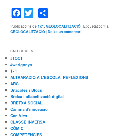
Facebook
Twitter
Comparteix
Publicat dins de
1x1
,
GEOLOCALITZACIÓ
|
Etiquetat com a
GEOLOCALITZACIÓ
|
Deixa un comentari
CATEGORIES
#1OCT
#wertgonya
1×1
ALTRARÀDIO A L'ESCOLA. REFLEXIONS
ARC
Bitàcoles i Blocs
Bretxa i alfabetització digital
BRETXA SOCIAL
Camins d'innovació
Can Vies
CLASSE INVERSA
CÒMIC
COMPETÈNCIES