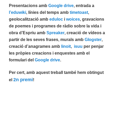
Presentacions amb
Google drive
, entrada a
l’eduwiki
, línies del temps amb
timetoast
,
geolocalització amb
eduloc
i
woices
, gravacions
de poemes i programes de ràdio sobre la vida i
obra d’Espriu amb
Spreaker
, creació de vídeos a
partir de les seves frases, murals amb
Glogster
,
creació d’anagrames amb
linoit
,
isuu
per penjar
les pròpies creacions i enquestes amb el
formulari del
Google drive
.
Per cert, amb aquest treball també hem obtingut
2n premi
el
!