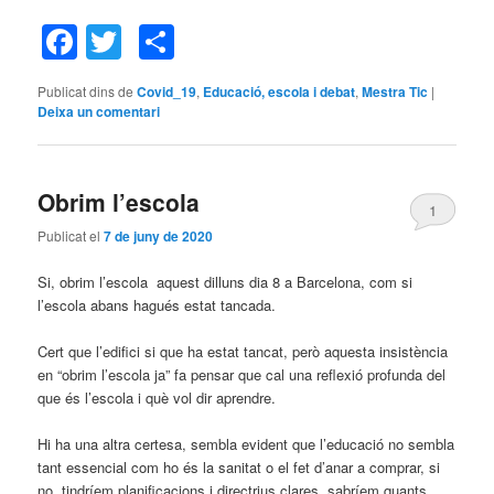
Facebook
Twitter
Comparteix
Publicat dins de
Covid_19
,
Educació, escola i debat
,
Mestra Tic
|
Deixa un comentari
Obrim l’escola
1
Publicat el
7 de juny de 2020
Si, obrim l’escola aquest dilluns dia 8 a Barcelona, com si
l’escola abans hagués estat tancada.
Cert que l’edifici si que ha estat tancat, però aquesta insistència
en “obrim l’escola ja” fa pensar que cal una reflexió profunda del
que és l’escola i què vol dir aprendre.
Hi ha una altra certesa, sembla evident que l’educació no sembla
tant essencial com ho és la sanitat o el fet d’anar a comprar, si
no, tindríem planificacions i directrius clares, sabríem quants