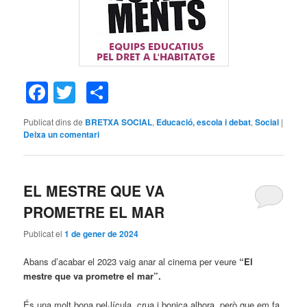
Facebook
Twitter
Comparteix
Publicat dins de
BRETXA SOCIAL
,
Educació, escola i debat
,
Social
|
Deixa un comentari
EL MESTRE QUE VA
PROMETRE EL MAR
Publicat el
1 de gener de 2024
Abans d’acabar el 2023 vaig anar al cinema per veure
“El
mestre que va prometre el mar”.
És una molt bona pel·lícula, crua i bonica alhora, però que em fa