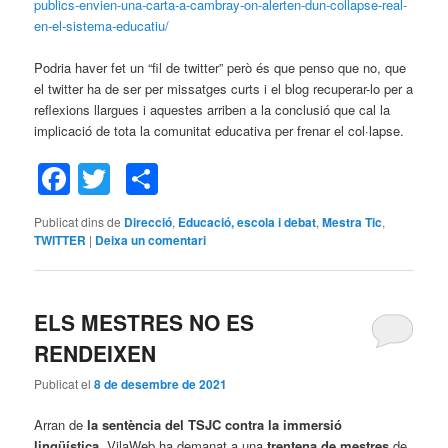
publics-envien-una-carta-a-cambray-on-alerten-dun-collapse-real-
en-el-sistema-educatiu/
Podria haver fet un “fil de twitter” però és que penso que no, que
el twitter ha de ser per missatges curts i el blog recuperar-lo per a
reflexions llargues i aquestes arriben a la conclusió que cal la
implicació de tota la comunitat educativa per frenar el col·lapse.
Facebook
Twitter
Comparteix
Publicat dins de
Direcció
,
Educació, escola i debat
,
Mestra Tic
,
TWITTER
|
Deixa un comentari
ELS MESTRES NO ES
RENDEIXEN
Publicat el
8 de desembre de 2021
Arran de
la sentència del TSJC
contra la
immersió
lingüística
, VilaWeb ha demanat a una
trentena de mestres
de