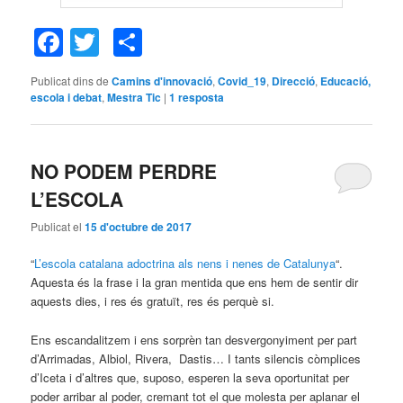
Facebook
Twitter
Comparteix
Publicat dins de
Camins d'innovació
,
Covid_19
,
Direcció
,
Educació,
escola i debat
,
Mestra Tic
|
1
resposta
NO PODEM PERDRE
L’ESCOLA
Publicat el
15 d'octubre de 2017
“
L’escola catalana adoctrina als nens i nenes de Catalunya
“.
Aquesta és la frase i la gran mentida que ens hem de sentir dir
aquests dies, i res és gratuït, res és perquè si.
Ens escandalitzem i ens sorprèn tan desvergonyiment per part
d’Arrimadas, Albiol, Rivera, Dastis… I tants silencis còmplices
d’Iceta i d’altres que, suposo, esperen la seva oportunitat per
poder arribar al poder, cremant tot el que molesta per aplanar el