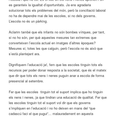
es garanteix la igualtat d’oportunitats. Ja ens agradaria
solucionar tots els problemes del món, però la conciliació laboral
no ha de dependre mai de les escoles, si no dels governs.
L’escola no és un pàrking.
Aclarim també que els infants no són bombes víriques, per tant,
si no ho són, per què aquestes mesures tan extremes que
converteixen l’escola actual en imatges d’altres èpoques?
Mesures si, totes les que calguin, però l’escola no és això que
s’està plantejant ara.
Dignifiquem l’educació ja!, fem que les escoles tinguin tots els
recursos per poder donar resposta a la societat, que és el mateix
que dir que tots els nens i nenes puguin anar a escola de forma
presencial al setembre.
Fer que les escoles tinguin tot el suport implica que ho tinguin
els nens i nenes, ja que tindran una educació de qualitat. Fer que
les escoles tinguin tot el suport vol dir que els governs
s’impliquen en l’educació i no ho deixen en mans del “que
cadascú faci el que pugui”… malauradament en aquesta