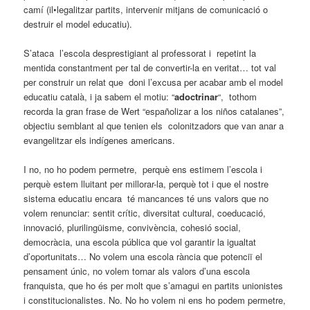
camí (il•legalitzar partits, intervenir mitjans de comunicació o
destruir el model educatiu).
S’ataca l’escola desprestigiant al professorat i repetint la
mentida constantment per tal de convertir-la en veritat… tot val
per construir un relat que doni l’excusa per acabar amb el model
educatiu català, i ja sabem el motiu: “
adoctrinar
“, tothom
recorda la gran frase de Wert “españolizar a los niños catalanes”,
objectiu semblant al que tenien els colonitzadors que van anar a
evangelitzar els indígenes americans.
I no, no ho podem permetre, perquè ens estimem l’escola i
perquè estem lluitant per millorar-la, perquè tot i que el nostre
sistema educatiu encara té mancances té uns valors que no
volem renunciar: sentit crític, diversitat cultural, coeducació,
innovació, plurilingüisme, convivència, cohesió social,
democràcia, una escola pública que vol garantir la igualtat
d’oportunitats… No volem una escola rància que potenciï el
pensament únic, no volem tornar als valors d’una escola
franquista, que ho és per molt que s’amagui en partits unionistes
i constitucionalistes. No. No ho volem ni ens ho podem permetre,