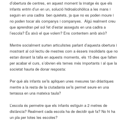
d’obertura de centres, en aquest moment la imatge és que els
infants entrin d’un en un, solució hidroalcohòlica a les mans i
seguin en una cadira ben quietets, ja que no es poden moure i
no poden tocar als companys i companyes. Algú realment creu
que aprendran pel sol fet d’estar asseguts en una cadira a
l’escola? És això el que volem? Ens contentem amb això?
Mentre socialment surten articulistes parlant d’aquesta obertura i
mostrant al col·lectiu de mestres com a éssers insolidaris que no
estan donant la talla en aquests moments, els 15 dies que falten
per acabar el curs, s’obvien els temes més importants i al que la
societat hauria de donar resposta:
Per què als infants se’ls apliquen unes mesures tan dràstiques
mentre a la resta de la ciutadania se’ls permet seure en una
terrassa en una mateixa taula?
L’escola és permetre que els infants estiguin a 2 metres de
distància? Realment cada escola ha de decidir què fa? No hi ha
un pla per totes les escoles?