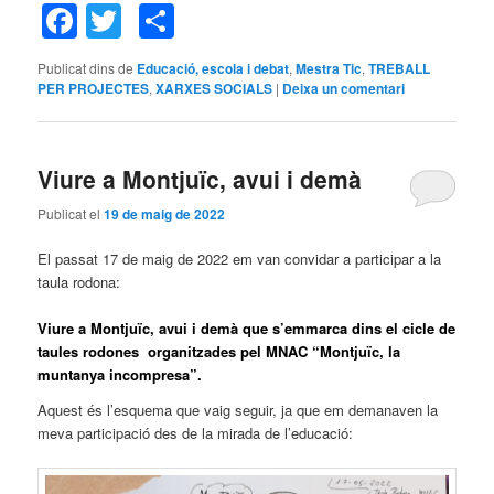
Facebook
Twitter
Comparteix
Publicat dins de
Educació, escola i debat
,
Mestra Tic
,
TREBALL
PER PROJECTES
,
XARXES SOCIALS
|
Deixa un comentari
Viure a Montjuïc, avui i demà
Publicat el
19 de maig de 2022
El passat 17 de maig de 2022 em van convidar a participar a la
taula rodona:
Viure a Montjuïc, avui i demà que s’emmarca dins el cicle de
taules rodones organitzades pel MNAC “Montjuïc, la
muntanya incompresa”.
Aquest és l’esquema que vaig seguir, ja que em demanaven la
meva participació des de la mirada de l’educació: