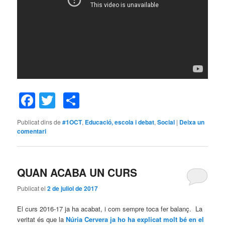
Facebook
Twitter
Comparteix
Publicat dins de
#1OCT
,
Educació, escola i debat
,
Social
|
Deixa un
comentari
QUAN ACABA UN CURS
Publicat el
2 de juliol de 2017
El curs 2016-17 ja ha acabat, i com sempre toca fer balanç. La
veritat és que la
Núria Cervera ja ho ha explicat molt bé en el