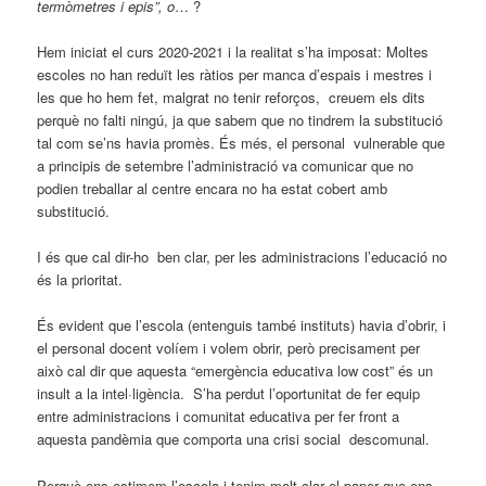
termòmetres i epis”, o
… ?
Hem iniciat el curs 2020-2021 i la realitat s’ha imposat: Moltes
escoles no han reduït les ràtios per manca d’espais i mestres i
les que ho hem fet, malgrat no tenir reforços, creuem els dits
perquè no falti ningú, ja que sabem que no tindrem la substitució
tal com se’ns havia promès. És més, el personal vulnerable que
a principis de setembre l’administració va comunicar que no
podien treballar al centre encara no ha estat cobert amb
substitució.
I és que cal dir-ho ben clar, per les administracions l’educació no
és la prioritat.
És evident que l’escola (entenguis també instituts) havia d’obrir, i
el personal docent volíem i volem obrir, però precisament per
això cal dir que aquesta “emergència educativa low cost” és un
insult a la intel·ligència. S’ha perdut l’oportunitat de fer equip
entre administracions i comunitat educativa per fer front a
aquesta pandèmia que comporta una crisi social descomunal.
Perquè ens estimem l’escola i tenim molt clar el paper que ens