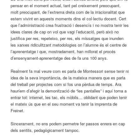
pensar en el moment actual, tant pel creixement preocupant,
molt preocupant, de l’extrema dreta com de la irracionalitat que
estem vivint en aquests moments dins el col·lectiu docent. Cert
que l’administració crea frustració i desencís i no mostra tenir les
idees clares de cap on vol que vagi l’educació, però això no
justifica per res, repeteixo, per res, els missatges que inunden
les xarxes ridiculitzant metodologies on l’alumne és el centre de
l’aprenentatge i que, mostradament, han millorat el procés
d’ensenyament-aprenentatge des de fa uns 100 anys.
Realment fa mal veure com es parla de Montessori sense tenir ni
idea de la seva importància, de la mateixa manera que es parla
del treball per projectes com si fos una pèrdua de temps. Ara
hauríem d’afegir la demonització de “les pantalles” i aquí torna a
entrar tot: internet, les tac, els mòbils… oblidant que poden tenir
el mateix ús que en el seu moment va tenir la impremta de
Freinet.
Sincerament, no ens podem permetre fer passos enrera en cap
dels sentits, pedagògicament tampoc.