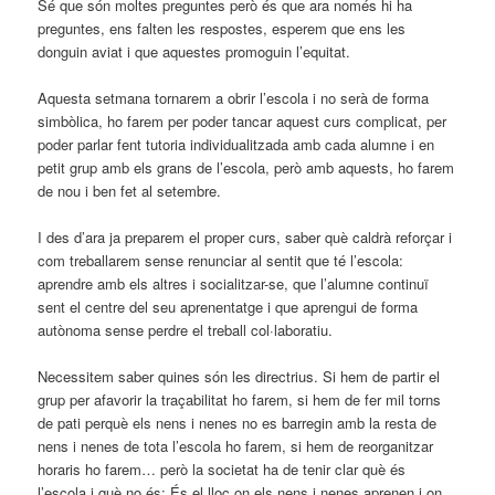
Sé que són moltes preguntes però és que ara només hi ha
preguntes, ens falten les respostes, esperem que ens les
donguin aviat i que aquestes promoguin l’equitat.
Aquesta setmana tornarem a obrir l’escola i no serà de forma
simbòlica, ho farem per poder tancar aquest curs complicat, per
poder parlar fent tutoria individualitzada amb cada alumne i en
petit grup amb els grans de l’escola, però amb aquests, ho farem
de nou i ben fet al setembre.
I des d’ara ja preparem el proper curs, saber què caldrà reforçar i
com treballarem sense renunciar al sentit que té l’escola:
aprendre amb els altres i socialitzar-se, que l’alumne continuï
sent el centre del seu aprenentatge i que aprengui de forma
autònoma sense perdre el treball col·laboratiu.
Necessitem saber quines són les directrius. Si hem de partir el
grup per afavorir la traçabilitat ho farem, si hem de fer mil torns
de pati perquè els nens i nenes no es barregin amb la resta de
nens i nenes de tota l’escola ho farem, si hem de reorganitzar
horaris ho farem… però la societat ha de tenir clar què és
l’escola i què no és: És el lloc on els nens i nenes aprenen i on