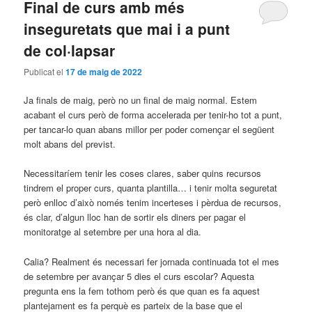
Final de curs amb més
inseguretats que mai i a punt
de col·lapsar
Publicat el
17 de maig de 2022
Ja finals de maig, però no un final de maig normal. Estem
acabant el curs però de forma accelerada per tenir-ho tot a punt,
per tancar-lo quan abans millor per poder començar el següent
molt abans del previst.
Necessitaríem tenir les coses clares, saber quins recursos
tindrem el proper curs, quanta plantilla… i tenir molta seguretat
però enlloc d’això només tenim incerteses i pèrdua de recursos,
és clar, d’algun lloc han de sortir els diners per pagar el
monitoratge al setembre per una hora al dia.
Calia? Realment és necessari fer jornada continuada tot el mes
de setembre per avançar 5 dies el curs escolar? Aquesta
pregunta ens la fem tothom però és que quan es fa aquest
plantejament es fa perquè es parteix de la base que el