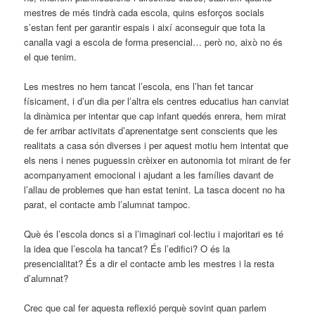
mestres de més tindrà cada escola, quins esforços socials
s’estan fent per garantir espais i així aconseguir que tota la
canalla vagi a escola de forma presencial… però no, això no és
el que tenim.
Les mestres no hem tancat l’escola, ens l’han fet tancar
físicament, i d’un dia per l’altra els centres educatius han canviat
la dinàmica per intentar que cap infant quedés enrera, hem mirat
de fer arribar activitats d’aprenentatge sent conscients que les
realitats a casa són diverses i per aquest motiu hem intentat que
els nens i nenes puguessin crèixer en autonomia tot mirant de fer
acompanyament emocional i ajudant a les famílies davant de
l’allau de problemes que han estat tenint. La tasca docent no ha
parat, el contacte amb l’alumnat tampoc.
Què és l’escola doncs si a l’imaginari col·lectiu i majoritari es té
la idea que l’escola ha tancat? És l’edifici? O és la
presencialitat? És a dir el contacte amb les mestres i la resta
d’alumnat?
Crec que cal fer aquesta reflexió perquè sovint quan parlem