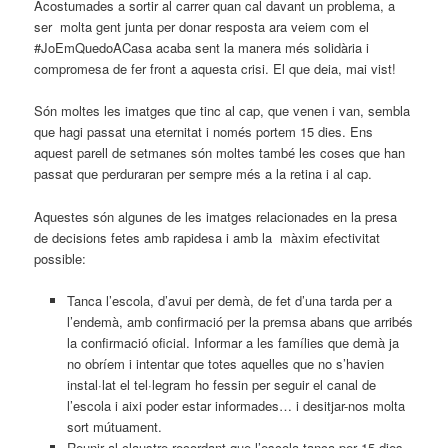
Acostumades a sortir al carrer quan cal davant un problema, a
ser molta gent junta per donar resposta ara veiem com el
#JoEmQuedoACasa acaba sent la manera més solidària i
compromesa de fer front a aquesta crisi. El que deia, mai vist!
Són moltes les imatges que tinc al cap, que venen i van, sembla
que hagi passat una eternitat i només portem 15 dies. Ens
aquest parell de setmanes són moltes també les coses que han
passat que perduraran per sempre més a la retina i al cap.
Aquestes són algunes de les imatges relacionades en la presa
de decisions fetes amb rapidesa i amb la màxim efectivitat
possible:
Tanca l’escola, d’avui per demà, de fet d’una tarda per a
l’endemà, amb confirmació per la premsa abans que arribés
la confirmació oficial. Informar a les famílies que demà ja
no obríem i intentar que totes aquelles que no s’havien
instal·lat el tel·legram ho fessin per seguir el canal de
l’escola i aixi poder estar informades… i desitjar-nos molta
sort mútuament.
Reunir al claustre recordant que l’escola tanca per 15 dies,