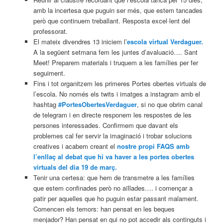
amb la incertesa que puguin ser més, que estem tancades
però que continuem treballant. Resposta excel·lent del
professorat.
El mateix divendres 13 iniciem l’
escola virtual Verdaguer.
A la següent setmana fem les juntes d’avaluació…. Sant
Meet! Preparem materials i truquem a les famílies per fer
seguiment.
Fins i tot organitzem les primeres Portes obertes virtuals de
l’escola. No només els twits i imatges a instagram amb el
hashtag
#PortesObertesVerdaguer
, si no que obrim canal
de telegram i en directe responem les respostes de les
persones interessades. Confirmem que davant els
problemes cal fer servir la imaginació i trobar solucions
creatives i acabem creant el
nostre propi FAQS amb
l’enllaç al debat que hi va haver a les portes obertes
virtuals del dia 19 de març.
Tenir una certesa: que hem de transmetre a les famílies
que estem confinades però no aïllades…. i començar a
patir per aquelles que ho puguin estar passant malament.
Comencen els temors: han pensat en les beques
menjador? Han pensat en qui no pot accedir als continguts i