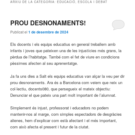
ARXIU DE LA CATEGORIA:
EDUCACIÓ, ESCOLA I DEBAT
PROU DESNONAMENTS!
Publicat el
1 de desembre de 2024
Els docents i els equips educatius en general treballem amb
infants i joves que pateixen una de les injustícies més grans, la
pèrdua de l’habitatge. També com el fet de viure en condicions
pèssimes afecten al seu aprenentatge.
Ja fa uns dies a Salt els equips educatius van alçar la veu per dir
prou desnonaments. Ara és a Barcelona com veiem que neix un
col·lectiu, docents080, que persegueix el mateix objectiu:
Denunciar el que pateix una part molt important de l’alumnat.
Simplement és injust, professorat i educadors no podem
mantenir-nos al marge, com simples espectadors de desgràcies
alienes, hem d’explicar com està afectant i el més important,
com això afecta el present i futur de la ciutat.