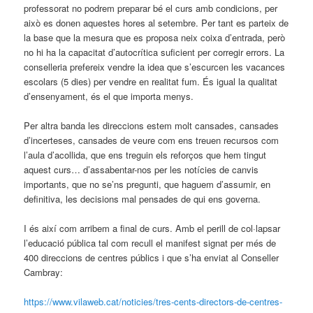
professorat no podrem preparar bé el curs amb condicions, per
això es donen aquestes hores al setembre. Per tant es parteix de
la base que la mesura que es proposa neix coixa d’entrada, però
no hi ha la capacitat d’autocrítica suficient per corregir errors. La
conselleria prefereix vendre la idea que s’escurcen les vacances
escolars (5 dies) per vendre en realitat fum. És igual la qualitat
d’ensenyament, és el que importa menys.
Per altra banda les direccions estem molt cansades, cansades
d’incerteses, cansades de veure com ens treuen recursos com
l’aula d’acollida, que ens treguin els reforços que hem tingut
aquest curs… d’assabentar-nos per les notícies de canvis
importants, que no se’ns pregunti, que haguem d’assumir, en
definitiva, les decisions mal pensades de qui ens governa.
I és així com arribem a final de curs. Amb el perill de col·lapsar
l’educació pública tal com recull el manifest signat per més de
400 direccions de centres públics i que s’ha enviat al Conseller
Cambray:
https://www.vilaweb.cat/noticies/tres-cents-directors-de-centres-