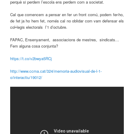
perquè si perdem l’escola ens perdem com a societat.
Cal que comencem a pensar en fer un front comú, podem fer-ho,
de fet ja ho hem fet, només cal no oblidar com vam defensar els
col•legis electorals l’1 d’octubre.
FAPAC, Ensenyament, associacions de mestres, sindicats…
Fem alguna cosa conjunta?
https://t.co/v2bwya5RCj
http://www.ccma.cat/324/memoria-audiovisual-de-l-1-
o/interactiu/19012/