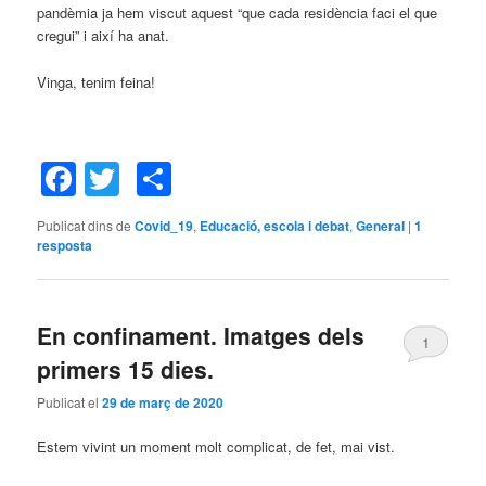
pandèmia ja hem viscut aquest “que cada residència faci el que
cregui” i així ha anat.
Vinga, tenim feina!
Facebook
Twitter
Comparteix
Publicat dins de
Covid_19
,
Educació, escola i debat
,
General
|
1
resposta
En confinament. Imatges dels
1
primers 15 dies.
Publicat el
29 de març de 2020
Estem vivint un moment molt complicat, de fet, mai vist.