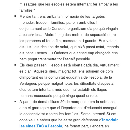
missatges que les escoles estem intentant fer arribar a les
famílies?
Mentre tant ens arriba la informació de les targetes
moneder, truquem famílies, parlem amb elles i
conjuntament amb Consorci organitzem dia perquè vinguin
a buscar-les… Metre i mig-dos metres de separació entre
les persones al fer la fila, mascareta i guants. Ens veiem
els ulls i els desitjos de salut, que això passi aviat, records
als nens i nenes… i t’adones que sense cap abraçada ens
hem pogut transmetre tot l’escalf possible.
Els dies passen i l’escola està oberta cada dia, virtualment
és clar. Aquests dies, malgrat tot, ens adonem de com
d’important és la comunitat educativa de l’escola, de la
Verdaguer, perquè malgrat totes les dificultats d’aquests
dies estem intentant més que mai establir els llaços
humans necessaris perquè ningú quedi enrere.
A partir de demà dilluns 30 de març encetem la setmana
amb el gran repte que el Departament d’educació asseguri
la connectivitat a totes les famílies. Santa internet! Si em
coneixeu ja sabeu que he estat gran defensora d’
introduir
les eines TAC a l’escola
,
he format part, i encara en