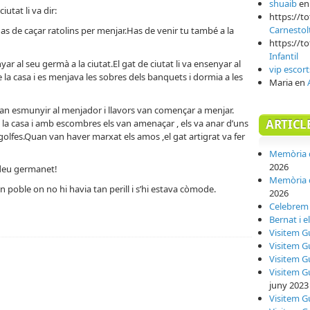
shuaib
e
utat li va dir:
https://t
Carnestol
has de caçar ratolins per menjar.Has de venir tu també a la
https://t
Infantil
r al seu germà a la ciutat.El gat de ciutat li va ensenyar al
vip escort
a casa i es menjava les sobres dels banquets i dormia a les
Maria
en
van esmunyir al menjador i llavors van començar a menjar.
ARTICL
 la casa i amb escombres els van amenaçar , els va anar d’uns
lfes.Quan van haver marxat els amos ,el gat artigrat va fer
Memòria d
2026
 adeu germanet!
Memòria d
 poble on no hi havia tan perill i s’hi estava còmode.
2026
Celebrem l
Bernat i e
Visitem G
Visitem G
Visitem G
Visitem G
juny 2023
Visitem G