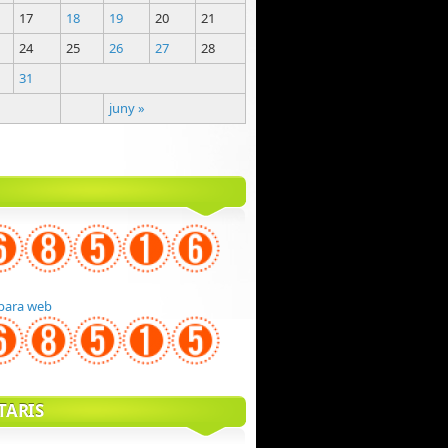
17
18
19
20
21
24
25
26
27
28
31
juny »
para web
TARIS