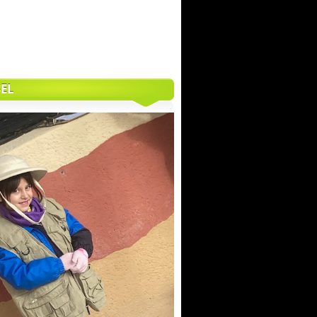
IMG_7911
EL