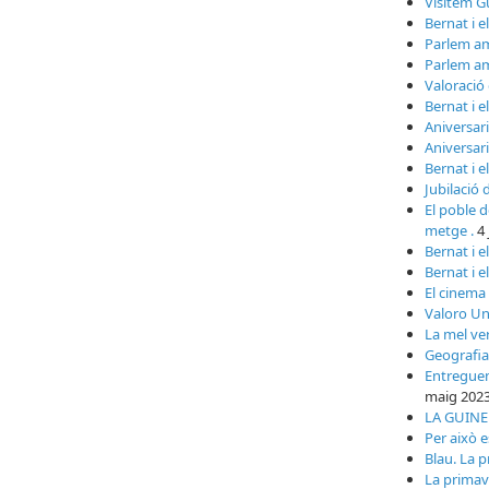
Visitem G
Bernat i e
Parlem a
Parlem a
Valoració 
Bernat i e
Aniversari
Aniversari
Bernat i e
Jubilació 
El poble de
metge .
4
Bernat i e
Bernat i e
El cinema
Valoro Un
La mel ve
Geografia
Entreguem
maig 202
LA GUINEU
Per això e
Blau. La 
La primave