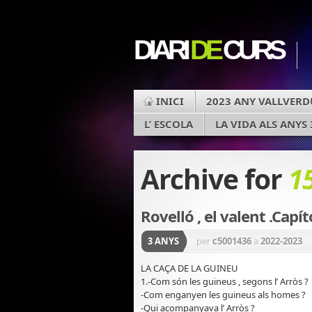
DIARI
DE
CURS
INICI
2023 ANY VALLVERD
L’ ESCOLA
LA VIDA ALS ANYS 
Archive for
1
Rovelló , el valent .Capít
3 ANYS
per
c5001436
a
2022-2023
LA CAÇA DE LA GUINEU
1.-Com són les guineus , segons l’ Arròs ?
-Com enganyen les guineus als homes ?
-Qui acompanyava l’ Arròs ?