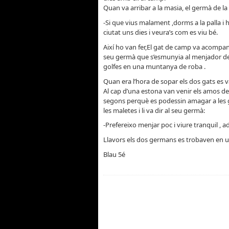
Quan va arribar a la masia, el germà de la ci
-Si que vius malament ,dorms a la palla i 
ciutat uns dies i veura’s com es viu bé.
Així ho van fer,El gat de camp va acompanya
seu germà que s’esmunyia al menjador de l
golfes en una muntanya de roba .
Quan era l’hora de sopar els dos gats es 
Al cap d’una estona van venir els amos de
segons perquè es podessin amagar a les go
les maletes i li va dir al seu germà:
-Prefereixo menjar poc i viure tranquil ,
Llavors els dos germans es trobaven en un
Blau 5é