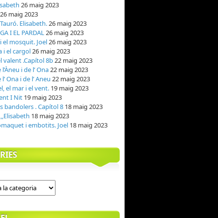
isabeth
26 maig 2023
26 maig 2023
l Tauró. Elisabeth.
26 maig 2023
GA I EL PARDAL
26 maig 2023
 el mosquit. Joel
26 maig 2023
 i el cargol
26 maig 2023
el valent .Capítol 8b
22 maig 2023
l’Àneu i de l’ Ona
22 maig 2023
l’ Ona i de l’ Aneu
22 maig 2023
el, el mar i el vent.
19 maig 2023
ent I Nit
19 maig 2023
ls bandolers . Capítol 8
18 maig 2023
,,,Elisabeth
18 maig 2023
maquet i embotits. Joel
18 maig 2023
RIES
EL