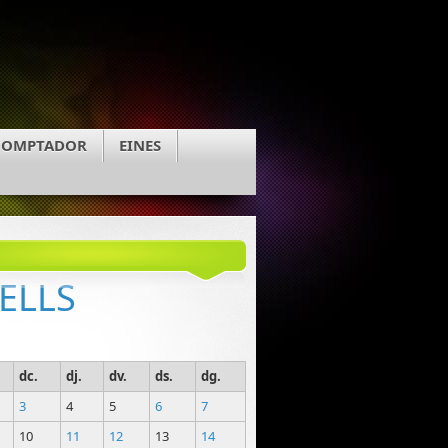
COMPTADOR
EINES
ELLS
dc.
dj.
dv.
ds.
dg.
3
4
5
6
7
10
11
12
13
14