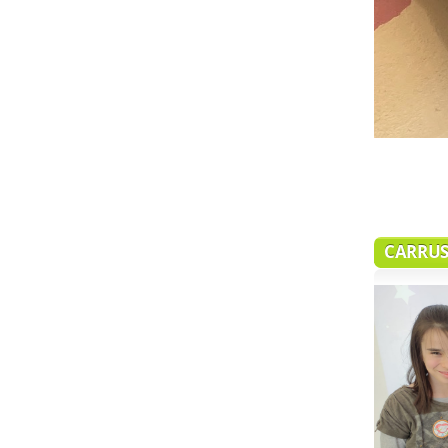
IMG_7912
IMG_7628
CARRUS