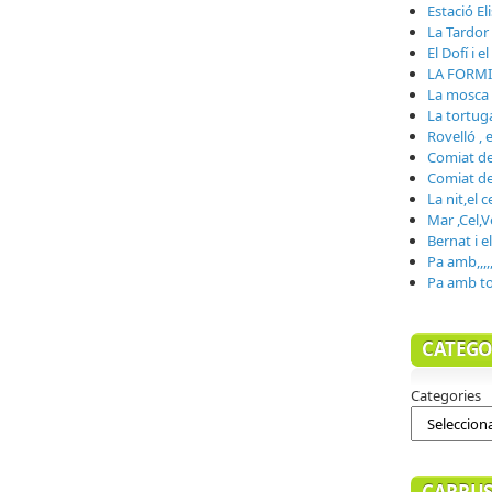
Estació El
La Tardor
El Dofí i e
LA FORMI
La mosca i
La tortuga
Rovelló , 
Comiat de 
Comiat de 
La nit,el c
Mar ,Cel,V
Bernat i e
Pa amb,,,,
Pa amb to
CATEGO
Categories
CARRUS