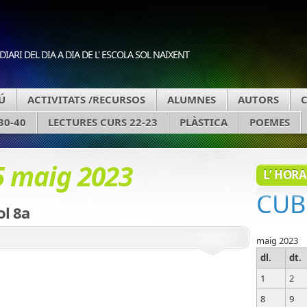
DIARI DEL DIA A DIA DE L' ESCOLA SOL NAIXENT
Ú
ACTIVITATS /RECURSOS
ALUMNES
AUTORS
30-40
LECTURES CURS 22-23
PLÀSTICA
POEMES
5 maig 2023
L’ HORA
CUB
ol 8a
maig 2023
dl.
dt.
1
2
8
9