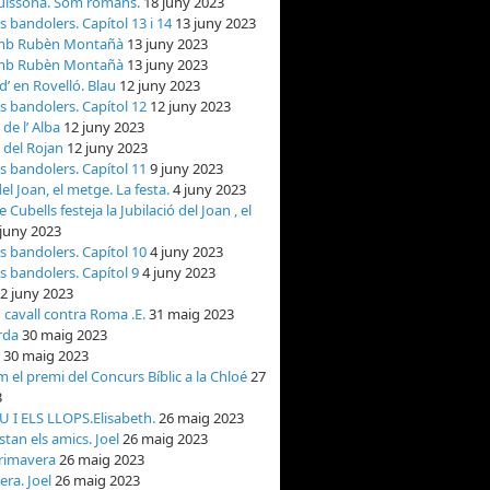
uissona. Som romans.
18 juny 2023
ls bandolers. Capítol 13 i 14
13 juny 2023
mb Rubèn Montañà
13 juny 2023
mb Rubèn Montañà
13 juny 2023
d’ en Rovelló. Blau
12 juny 2023
ls bandolers. Capítol 12
12 juny 2023
 de l’ Alba
12 juny 2023
 del Rojan
12 juny 2023
ls bandolers. Capítol 11
9 juny 2023
del Joan, el metge. La festa.
4 juny 2023
 Cubells festeja la Jubilació del Joan , el
 juny 2023
ls bandolers. Capítol 10
4 juny 2023
ls bandolers. Capítol 9
4 juny 2023
2 juny 2023
 cavall contra Roma .E.
31 maig 2023
rda
30 maig 2023
30 maig 2023
 el premi del Concurs Bíblic a la Chloé
27
3
 I ELS LLOPS.Elisabeth.
26 maig 2023
stan els amics. Joel
26 maig 2023
primavera
26 maig 2023
ra. Joel
26 maig 2023