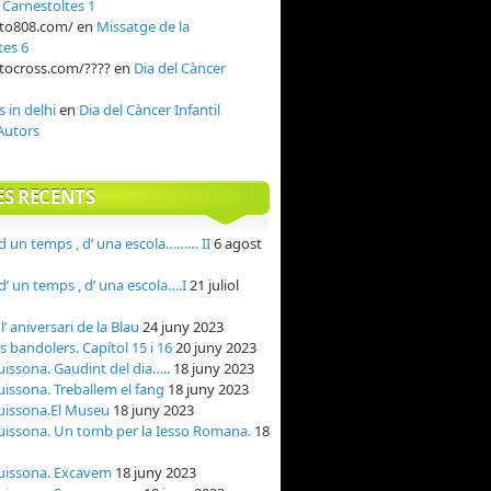
n
Carnestoltes 1
oto808.com/
en
Missatge de la
tes 6
otocross.com/????
en
Dia del Càncer
s in delhi
en
Dia del Càncer Infantil
Autors
ES RECENTS
 un temps , d’ una escola……… II
6 agost
’ un temps , d’ una escola….I
21 juliol
’ aniversari de la Blau
24 juny 2023
ls bandolers. Capítol 15 i 16
20 juny 2023
uissona. Gaudint del dia…..
18 juny 2023
uissona. Treballem el fang
18 juny 2023
uissona.El Museu
18 juny 2023
uissona. Un tomb per la Iesso Romana.
18
uissona. Excavem
18 juny 2023