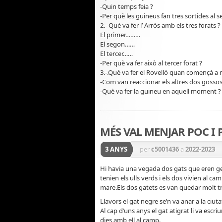
-Quin temps feia ?
-Per què les guineus fan tres sortides al s
2.- Què va fer l’ Arròs amb els tres forats ?
El primer………
El segon……
El tercer……
-Per què va fer això al tercer forat ?
3.-.Què va fer el Rovelló quan començà a 
-Com van reaccionar els altres dos gossos
-Què va fer la guineu en aquell moment ?
MÉS VAL MENJAR POC I 
3 ANYS
per
c5001436
a
2022-2023
Hi havia una vegada dos gats que eren germ
tenien els ulls verds i els dos vivien al 
mare.Els dos gatets es van quedar molt tr
Llavors el gat negre se’n va anar a la ciuta
Al cap d’uns anys el gat atigrat li va escri
dies amb ell al camp.