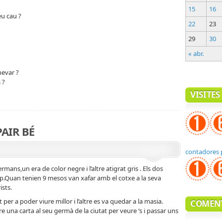
15
16
eu cau ?
22
23
29
30
« abr.
nevar ?
 ?
VISITES
PAIR BÉ
contadores 
ans,un era de color negre i l’altre atigrat gris . Els dos
camp.Quan tenien 9 mesos van xafar amb el cotxe a la seva
ists.
t per a poder viure millor i l’altre es va quedar a la masia.
COMEN
ure una carta al seu germà de la ciutat per veure ‘s i passar uns