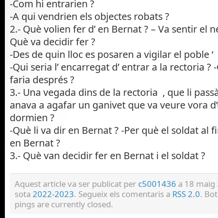
-Com hi entrarien ?
-A qui vendrien els objectes robats ?
2.- Què volien fer d’ en Bernat ? – Va sentir el 
Què va decidir fer ?
-Des de quin lloc es posaren a vigilar el poble ‘
-Qui seria l’ encarregat d’ entrar a la rectoria ?
faria després ?
3.- Una vegada dins de la rectoria , que li pas
anava a agafar un ganivet que va veure vora d
dormien ?
-Què li va dir en Bernat ? -Per què el soldat al fi
en Bernat ?
3.- Què van decidir fer en Bernat i el soldat ?
Aquest article va ser publicat per
c5001436
a 18 maig 
sota
2022-2023
. Segueix els comentaris a
RSS 2.0
. Bo
pings are currently closed.