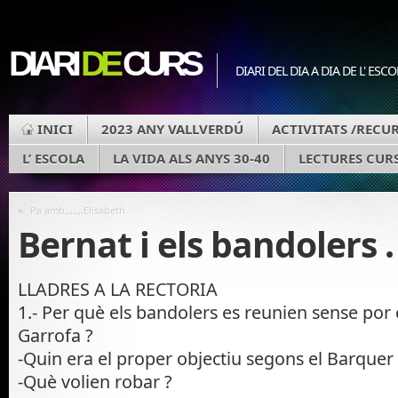
DIARI
DE
CURS
DIARI DEL DIA A DIA DE L' ESC
INICI
2023 ANY VALLVERDÚ
ACTIVITATS /RECU
L’ ESCOLA
LA VIDA ALS ANYS 30-40
LECTURES CURS
«
Pa amb,,,,,,,Elisabeth
Bernat i els bandolers .
LLADRES A LA RECTORIA
1.- Per què els bandolers es reunien sense por 
Garrofa ?
-Quin era el proper objectiu segons el Barquer 
-Què volien robar ?