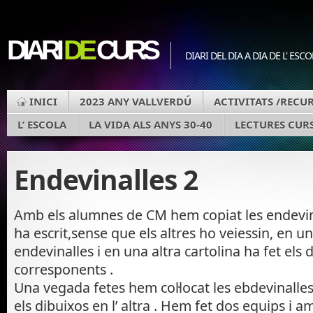
DIARI
DE
CURS
DIARI DEL DIA A DIA DE L' ESC
INICI
2023 ANY VALLVERDÚ
ACTIVITATS /RECU
L’ ESCOLA
LA VIDA ALS ANYS 30-40
LECTURES CURS
Endevinalles 2
Amb els alumnes de CM hem copiat les endevin
ha escrit,sense que els altres ho veiessin, en u
endevinalles i en una altra cartolina ha fet els 
corresponents .
Una vegada fetes hem col·locat les ebdevinalle
els dibuixos en l’ altra . Hem fet dos equips i