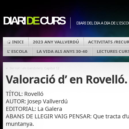
DIARI
DE
CURS
DIARI DEL DIA A DIA DE L' ESC
INICI
2023 ANY VALLVERDÚ
ACTIVITATS /RECU
L’ ESCOLA
LA VIDA ALS ANYS 30-40
LECTURES CURS
«
Bernat i els bandolers. Capítol 12
Valoració d’ en Rovelló.
TÍTOL: Rovelló
AUTOR: Josep Vallverdú
EDITORIAL: La Galera
ABANS DE LLEGIR VAIG PENSAR: Que tracta d’u
muntanya.