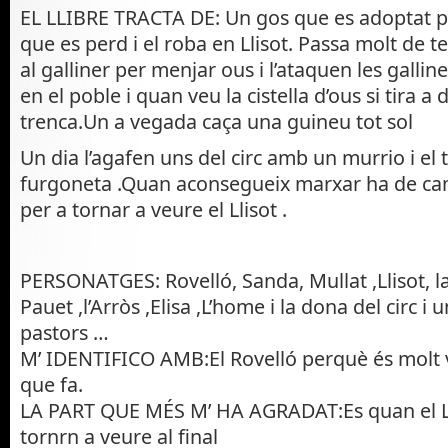
EL LLIBRE TRACTA DE: Un gos que es adoptat pe
que es perd i el roba en Llisot. Passa molt de t
al galliner per menjar ous i l’ataquen les gallin
en el poble i quan veu la cistella d’ous si tira a
trenca.Un a vegada caça una guineu tot sol
Un dia l’agafen uns del circ amb un murrio i el
furgoneta .Quan aconsegueix marxar ha de cam
per a tornar a veure el Llisot .
PERSONATGES: Rovelló, Sanda, Mullat ,Llisot, la 
Pauet ,l’Arròs ,Elisa ,L’home i la dona del circ i 
pastors …
M’ IDENTIFICO AMB:El Rovelló perquè és molt va
que fa.
LA PART QUE MÉS M’ HA AGRADAT:Es quan el Llis
tornrn a veure al final