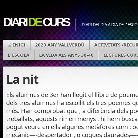
DIARI
DE
CURS
DIARI DEL DIA A DIA DE L' ESC
INICI
2023 ANY VALLVERDÚ
ACTIVITATS /RECU
L’ ESCOLA
LA VIDA ALS ANYS 30-40
LECTURES CURS
La nit
Els alumnes de 3er han llegit el llibre de poeme
dels tres alumnes ha escollit els tres poemes q
més. Han comprobat que , a diferència dels p
treballats, aquests rimen menys , hi hem busc
pogut veure en ells algunes metàfores com : oc
mecànic—-despertador , o coques daurades—-