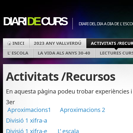
DIARI
DE
CURS
DIARI DEL DIA A DIA DE L' ESC
INICI
2023 ANY VALLVERDÚ
ACTIVITATS /RECU
L’ ESCOLA
LA VIDA ALS ANYS 30-40
LECTURES CURS
Activitats /Recursos
En aquesta pàgina podeu trobar experiències i
3er
Aproximacions1
Aproximacions 2
Divisió 1 xifra-a
Divisió 1 xifra-e
L’ escala