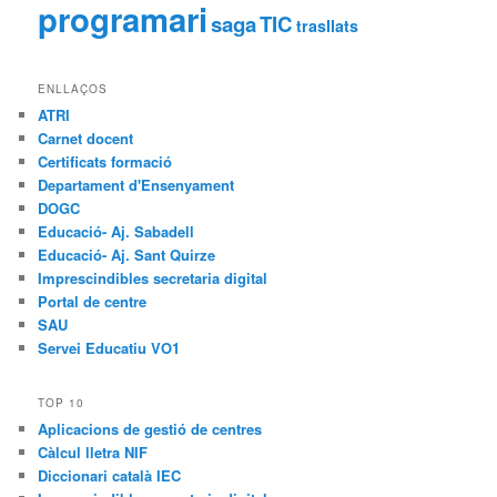
programari
saga
TIC
trasllats
ENLLAÇOS
ATRI
Carnet docent
Certificats formació
Departament d'Ensenyament
DOGC
Educació- Aj. Sabadell
Educació- Aj. Sant Quirze
Imprescindibles secretaria digital
Portal de centre
SAU
Servei Educatiu VO1
TOP 10
Aplicacions de gestió de centres
Càlcul lletra NIF
Diccionari català IEC