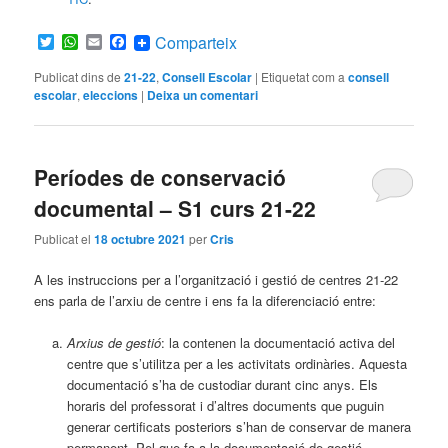
Twitter
WhatsApp
Email
Facebook
Comparteix
Publicat dins de
21-22
,
Consell Escolar
|
Etiquetat com a
consell
escolar
,
eleccions
|
Deixa un comentari
Períodes de conservació
documental – S1 curs 21-22
Publicat el
18 octubre 2021
per
Cris
A les instruccions per a l’organització i gestió de centres 21-22
ens parla de l’arxiu de centre i ens fa la diferenciació entre:
Arxius de gestió
: la contenen la documentació activa del
centre que s’utilitza per a les activitats ordinàries. Aquesta
documentació s’ha de custodiar durant cinc anys. Els
horaris del professorat i d’altres documents que puguin
generar certificats posteriors s’han de conservar de manera
permanent. Pel que fa a la documentació de gestió