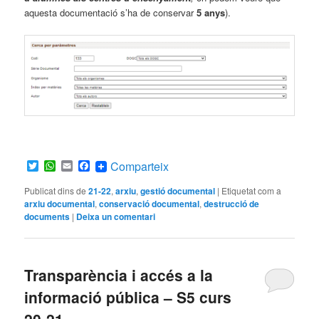
aquesta documentació s’ha de conservar
5 anys
).
Twitter
WhatsApp
Email
Facebook
Comparteix
Publicat dins de
21-22
,
arxiu
,
gestió documental
|
Etiquetat com a
arxiu documental
,
conservació documental
,
destrucció de
documents
|
Deixa un comentari
Transparència i accés a la
informació pública – S5 curs
20-21