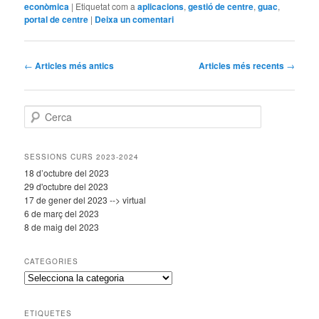
econòmica
|
Etiquetat com a
aplicacions
,
gestió de centre
,
guac
,
portal de centre
|
Deixa un comentari
Navegació
←
Articles més antics
Articles més recents
→
pels
articles
C
e
r
c
SESSIONS CURS 2023-2024
a
18 d’octubre del 2023
29 d'octubre del 2023
17 de gener del 2023 --> virtual
6 de març del 2023
8 de maig del 2023
CATEGORIES
C
a
t
ETIQUETES
e