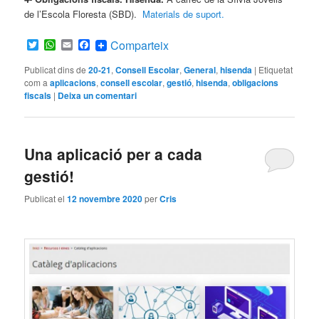
de l’Escola Floresta (SBD).
Materials de suport.
Twitter
WhatsApp
Email
Facebook
Comparteix
Publicat dins de
20-21
,
Consell Escolar
,
General
,
hisenda
|
Etiquetat
com a
aplicacions
,
consell escolar
,
gestió
,
hisenda
,
obligacions
fiscals
|
Deixa un comentari
Una aplicació per a cada
gestió!
Publicat el
12 novembre 2020
per
Cris