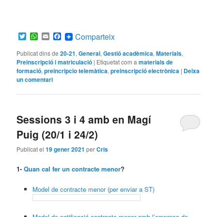
Twitter
WhatsApp
Email
Facebook
Comparteix
Publicat dins de
20-21
,
General
,
Gestió acadèmica
,
Materials
,
Preinscripció i matriculació
|
Etiquetat com a
materials de
formació
,
preincripcio telemàtica
,
preinscripció electrònica
|
Deixa
un comentari
Sessions 3 i 4 amb en Magí
Puig (20/1 i 24/2)
Publicat el
19 gener 2021
per
Cris
1-
Quan cal fer un contracte menor
?
Model de contracte menor (per enviar a ST)
Model de notificació contracte menor amb l’empresa de