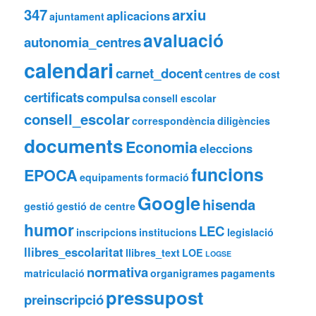
347
arxiu
g
aplicacions
ajuntament
o
avaluació
autonomia_centres
r
i
calendari
e
carnet_docent
centres de cost
s
certificats
compulsa
consell escolar
consell_escolar
correspondència
diligències
documents
Economia
eleccions
funcions
EPOCA
equipaments
formació
Google
hisenda
gestió
gestió de centre
humor
LEC
inscripcions
institucions
legislació
llibres_escolaritat
llibres_text
LOE
LOGSE
normativa
matriculació
organigrames
pagaments
pressupost
preinscripció