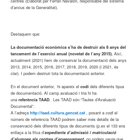
centres (Elaborat per Ferran Navalón, responsable del sistema
d’arxius de la Generalitat).
Destaquem que:
La documentació econòmica s’ha de destruir als 8 anys del
tancament de l’exercici anual (novetat de l’any 2015).
Així,
actualment (2021) hem de conservar la documentació dels anys
2013, 2014, 2015, 2016, 2017, 2018, 2019, 2020 (i 2021, és
clar). I podem destruir tota la documentació anterior.
En el document anterior, hi apareix el
codi
dels diferents tipus
de documentació. Al camp avaluació i tria hi ha
una
referència
TAAD
. Les TAAD són “Taules d’Avaluació
Documental”.
A l’adreça
http://taad.cultura.gencat.cat
, posant a
codi
el
número de referència TAAD podrem saber més detalls de la
conservació dels diferents tipus de documents (p.ex el 133 ens
enllaça a la fitxa d’
expedients d’admissió i matriculació
d’alumnes als centres d’ensenyament
,
on podem veure que