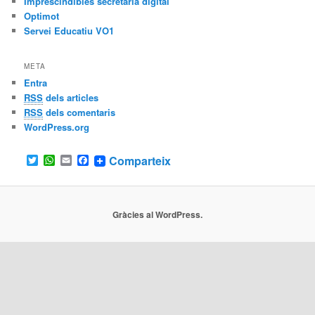
Imprescindibles secretaria digital
Optimot
Servei Educatiu VO1
META
Entra
RSS
dels articles
RSS
dels comentaris
WordPress.org
T
W
E
F
Comparteix
w
h
m
a
i
a
a
c
t
t
i
e
t
s
l
b
Gràcies al WordPress.
e
A
o
r
p
o
p
k