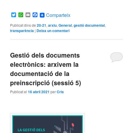
Twitter
WhatsApp
Email
Facebook
Comparteix
Publicat dins de
20-21
,
arxiu
,
General
,
gestió documental
,
transparència
|
Deixa un comentari
Gestió dels documents
electrònics: arxivem la
documentació de la
preinscripció (sessió 5)
Publicat el
16 abril 2021
per
Cris