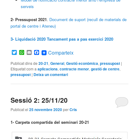
serveis
2- Pressupost 2021
.
Document de suport (recull de materials de
portal de centre i Ateneu)
3- Liquidació 2020 Tancament pas a pas exercici 2020
Twitter
WhatsApp
Email
Facebook
Comparteix
Publicat dins de
20-21
,
General
,
Gestió econòmica
,
pressupost
|
Etiquetat com a
aplicacions
,
contracte menor
,
gestió de centre
,
pressupost
|
Deixa un comentari
Sessió 2: 25/11/20
Publicat el
25 novembre 2020
per
Cris
1- Carpeta compartida del seminari 20-21