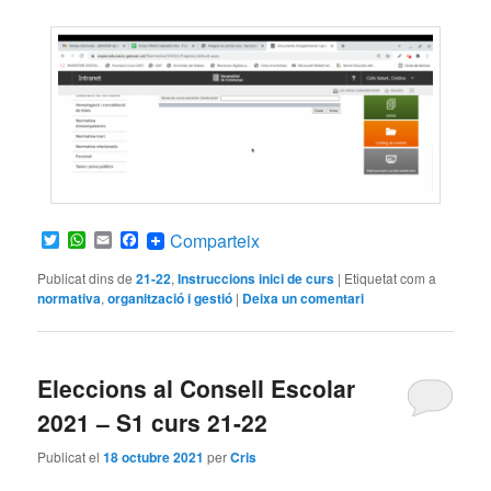
Twitter
WhatsApp
Email
Facebook
Comparteix
Publicat dins de
21-22
,
Instruccions inici de curs
|
Etiquetat com a
normativa
,
organització i gestió
|
Deixa un comentari
Eleccions al Consell Escolar
2021 – S1 curs 21-22
Publicat el
18 octubre 2021
per
Cris