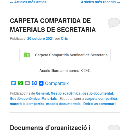
Navegació
←
Articles més antics
Articles més recents
→
pels
articles
CARPETA COMPARTIDA DE
MATERIALS DE SECRETARIA
Publicat el
20 octubre 2021
per
Cris
Accés lliure amb correu XTEC
Twitter
WhatsApp
Email
Facebook
Comparteix
Publicat dins de
General
,
Gestió acadèmica
,
gestió documental
,
Gestió econòmica
,
Materials
|
Etiquetat com a
carpeta compartida
,
materials compartits
,
models documentals
|
Deixa un comentari
Documents d’organització i