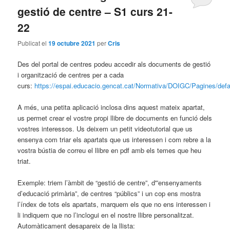
gestió de centre – S1 curs 21-
22
Publicat el
19 octubre 2021
per
Cris
Des del portal de centres podeu accedir als documents de gestió
i organització de centres per a cada
curs:
https://espai.educacio.gencat.cat/Normativa/DOIGC/Pagines/defa
A més, una petita aplicació inclosa dins aquest mateix apartat,
us permet crear el vostre propi llibre de documents en funció dels
vostres interessos. Us deixem un petit videotutorial que us
ensenya com triar els apartats que us interessen i com rebre a la
vostra bústia de correu el llibre en pdf amb els temes que heu
triat.
Exemple: triem l’àmbit de “gestió de centre”, d'”ensenyaments
d’educació primària”, de centres “públics” i un cop ens mostra
l’índex de tots els apartats, marquem els que no ens interessen i
li indiquem que no l’inclogui en el nostre llibre personalitzat.
Automàticament desapareix de la llista: