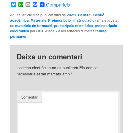
Twitter
WhatsApp
Email
Facebook
Comparteix
Aquest article s'ha publicat dins de
20-21
,
General
,
Gestió
acadèmica
,
Materials
,
Preinscripció i matriculació
i s'ha etiquetat
en
materials de formació
,
preincripcio telemàtica
,
preinscripció
electrònica
per
Cris
. Afegeix a les adreces d'interès l'
enllaç
permanent
.
Deixa un comentari
L'adreça electrònica no es publicarà
Els camps
necessaris estan marcats amb
*
Comentari