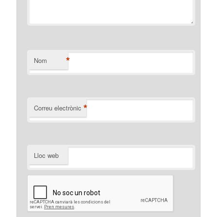
*
Nom
*
Correu electrònic
Lloc web