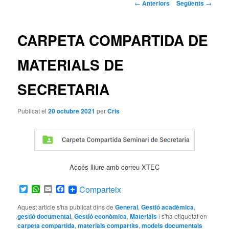
Navegació
←
Anteriors
Següents
→
pels
articles
CARPETA COMPARTIDA DE
MATERIALS DE
SECRETARIA
Publicat el
20 octubre 2021
per
Cris
Accés lliure amb correu XTEC
Twitter
WhatsApp
Email
Facebook
Comparteix
Aquest article s'ha publicat dins de
General
,
Gestió acadèmica
,
gestió documental
,
Gestió econòmica
,
Materials
i s'ha etiquetat en
carpeta compartida
,
materials compartits
,
models documentals