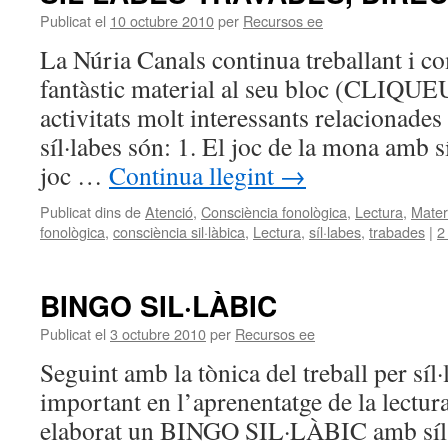
Publicat el
10 octubre 2010
per
Recursos ee
La Núria Canals continua treballant i co
fantàstic material al seu bloc (CLIQU
activitats molt interessants relacionades 
síl·labes són: 1. El joc de la mona amb sí
joc …
Continua llegint
→
Publicat dins de
Atenció
,
Consciència fonològica
,
Lectura
,
Mater
fonològica
,
consciència sil·làbica
,
Lectura
,
síl·labes
,
trabades
|
2
BINGO SIL·LÀBIC
Publicat el
3 octubre 2010
per
Recursos ee
Seguint amb la tònica del treball per síl
important en l’aprenentatge de la lectura
elaborat un BINGO SIL·LÀBIC amb síl·l