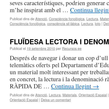
seves característiques, podrien generar 
m’he inspirat amb el …
Continua llegi
Publicat dins de
Atenció
,
Consciència fonològica
,
Lectura
,
Mater
Consciència fonològica
,
consciència sil·làbica
,
Lectura
,
loto
|
Dei
FLUÏDESA LECTORA I DENOM
Publicat el
19 setembre 2010
per
Recursos ee
Després de navegar i donar un cop d’ull 
telemàtics oferts pel Departament d’Ed
un material molt interessant per treballar
en concret, la lectura i la denominaci
RÀPIDA DE …
Continua llegint
→
Publicat dins de
Atenció
,
Lectura
,
Materials
,
Orientació Espaial
|
Orientació Espaial
|
Deixa un comentari