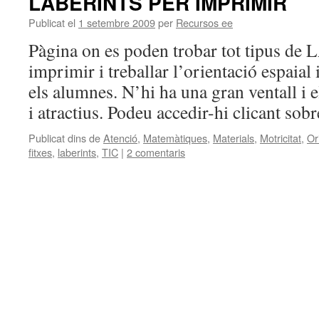
LABERINTS PER IMPRIMIR
Publicat el
1 setembre 2009
per
Recursos ee
Pàgina on es poden trobar tot tipus d
imprimir i treballar l’orientació espaial 
els alumnes. N’hi ha una gran ventall i 
i atractius. Podeu accedir-hi clicant sobr
Publicat dins de
Atenció
,
Matemàtiques
,
Materials
,
Motricitat
,
Or
fitxes
,
laberints
,
TIC
|
2 comentaris