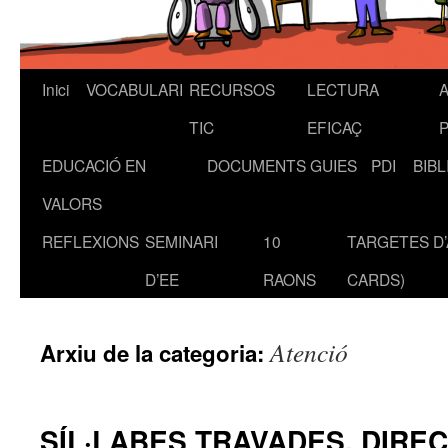
Inici
VOCABULARI
RECURSOS
LECTURA
A
Vés
TIC
EFICAÇ
al
EDUCACIÓ EN
DOCUMENTS
GUIES
PDI
BIB
contingut
VALORS
REFLEXIONS
SEMINARI
10
TARGETES D’
D’EE
RAONS
CARDS)
Atenció
Arxiu de la categoria:
SÍL·LABES TRAVADES, DIREC