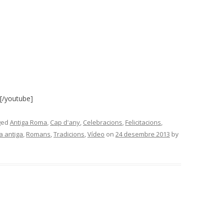
[/youtube]
ged
Antiga Roma
,
Cap d'any
,
Celebracions
,
Felicitacions
,
 antiga
,
Romans
,
Tradicions
,
Vídeo
on
24 desembre 2013
by