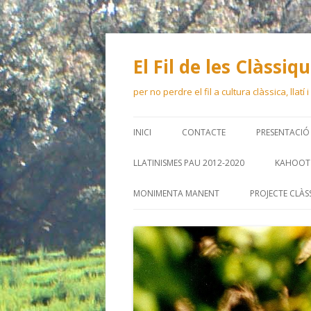
El Fil de les Clàssiq
per no perdre el fil a cultura clàssica, llatí
INICI
CONTACTE
PRESENTACIÓ
LLATINISMES PAU 2012-2020
KAHOOT 
MONIMENTA MANENT
PROJECTE CLÀS