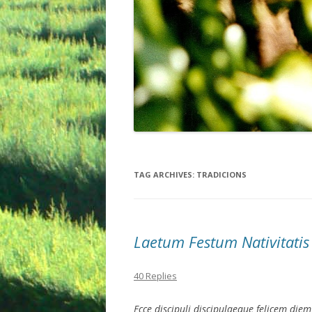
TAG ARCHIVES:
TRADICIONS
Laetum Festum Nativitatis
40 Replies
Ecce discipuli discipulaeque felicem di