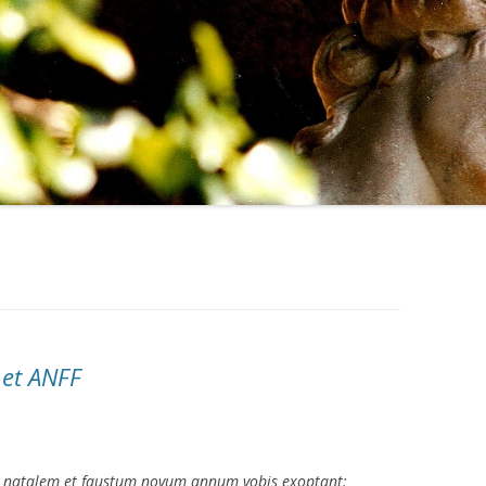
 et ANFF
em natalem et faustum novum annum vobis exoptant: