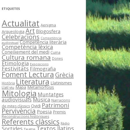
ETIQUETES
Actualitat
Aenigma
Art
Blogosfera
Arqueologia
Celebracions
Competència
Competència literària
audiovisual
Competència lèxica
Coneixement del medi
Cuina
Cultura romana
Dones
Etimologia
Exposicions
Festivitats
Filmografia
Foment Lectura
Grècia
Literatura
Llatinismes
Història
Mapa
Metamorfosis
Llatí viu
Mitologia
Muntatges
Música
audiovisuals
Narracions
Patrimoni
Ovidi
de mites clàssics
Pervivència
Poesia
Premis
Reconstruccions històriques
Referents clàssics
Ràdio
Textos llatins
Sortides
Teatre