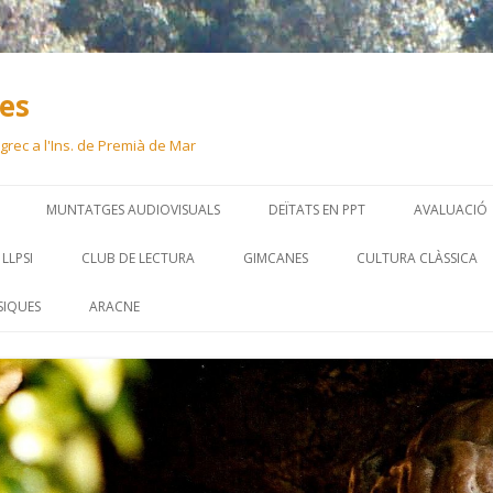
ues
 i grec a l'Ins. de Premià de Mar
Skip
to
MUNTATGES AUDIOVISUALS
DEÏTATS EN PPT
AVALUACIÓ
content
LLPSI
CLUB DE LECTURA
GIMCANES
CULTURA CLÀSSICA
SIQUES
ARACNE