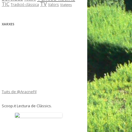
TV
TIC
Tradició clàssica
Valors
Viatges
XARXES
Tuits de @AracneFil
Scoop.it Lectura de Clàssics.