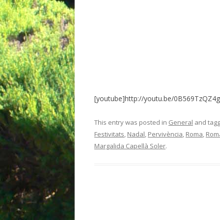
[youtube]http://youtu.be/0B569TzQZ4g
This entry was posted in
General
and tag
Festivitats
,
Nadal
,
Pervivència
,
Roma
,
Roma
Margalida Capellà Soler
.