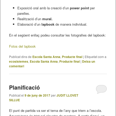
Exposició oral amb la creació d’un
power point
per
parelles.
Realització d’un
mural.
Elaboració d’un
lapbook
de manera individual.
En el següent enllaç podeu consultar les fotografies del lapbook:
Fotos del lapbook
Publicat dins de
Escola Santa Anna
,
Producte final
|
Etiquetat com a
ecosistemes
,
Escola Santa Anna
,
Producte final
|
Deixa un
comentari
Planificació
Publicat el
9 de juny de 2017
per
JUDIT LLOVET
SILLUE
El punt de partida va ser el tema de l’any que triem a l’escola.
Aquest tema és triat pel claustre de mestres. A partir d’aquí, va