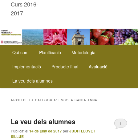
Curs 2016-
2017
Menú
Aneu
Aneu
Qui som
Planificació
Metodologia
principal
al
al
Implementació
Producte final
Avaluació
contingut
contingut
La veu dels alumnes
principal
secundari
ARXIU DE LA CATEGORIA:
ESCOLA SANTA ANNA
La veu dels alumnes
1
Publicat el
14 de juny de 2017
per
JUDIT LLOVET
SILLUE