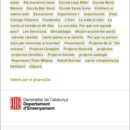
poble
Els monstres bons
Escola Lluís Millet
Escola Marià
Manent
Escola Mar Nova
Escola Santa Anna
Estimem el
nostre món
Estructures
Experiment 1
experiments
Expo
Energia Vilatzara
Kandinsky
L'hort
La volta al món
La
vuelta al mundo en 80 días
La xocolata. Per què ens agrada
tant?
Les Emocions
Metodologia
Mozart around the world
mètode científic
obrim portes a la ciència
Per què no portem
sucs per esmorzar a l’escola?
Presentació
Projecte de 3r "Els
volcans"
Projecte Llengües
Projecte Naturals
projectes
projectes científics
Projecte Socials
projecte zoologia
Repensem l'Edat Mitjana
Vaixell Burriac
xarxa competències
bàsiques
àligues
Tweets por el @xarxaCb.