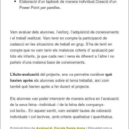
Elaboració d’un lapbook de manera individual.Creació d’un
Power Point per parelles.
Vam avaluar dels alumnes, l’esforç, l’adquisició de coneixements
i el treball realitzat. Vam tenir en compte la participació de
cadascú en les situacions de treball en grup. S’ha de tenir en
compte que no vam tenir els mateixos criteris d’ avaluació per
tots els infants, ja que cada nen i nena és diferent a l’altre i no
parteix d’una mateixa base de coneixements.
L’Auto-avaluació
del projecte, ens va permetre conèixer
què
havien après
els alumnes sobre el tema treballat, així com
també què havien après a fer durant el projecte.
Els alumnes van poder intervenir de manera activa en l’avaluació
de la seva feina –individual- i de la feina dels companys-
col·lectiu-. En aquest sentit, vam establir taules de valoració
individuals i col·lectives, amb criteris qualitatius i quantitatius.
Publicat dins de
Avaluació
,
Escola Santa Anna
|
Etiquetat com a