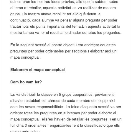
quines eren les nostres idees prèvies, allò que ja sabíem sobre
el tema a treballar, aquesta activitat es va realitzar de manera
grupal i la mestra anava recollint tot allò què deien. a
continuació, cada alumne va pensar alguna pregunta per poder
tractar tots els punts importants del tema.En aquesta activitat la
mestra també va fer el recull a l’ordinador de totes les preguntes.
En la següent sessió el nostre objectiu era endreçar aquestes
preguntes per poder ordenar-les per seccions i elaborar així un
mapa conceptual.
Elaborem el mapa conceptual
Com ho vam fer?
Es va distribuir la classe en 5 grups cooperatius, prèviament
s’havien establert els càrrecs de cada membre de l’equip així
com les seves responsabilitats. La feina d’aquesta sessió va ser
ordenar totes les preguntes en subtemes per poder elaborar el
mapa conceptual, ells/es havien de retallar les preguntes i en un
full dina 3 ordenar-les i enganxar-les fent la classificació que ells
creien més adient.