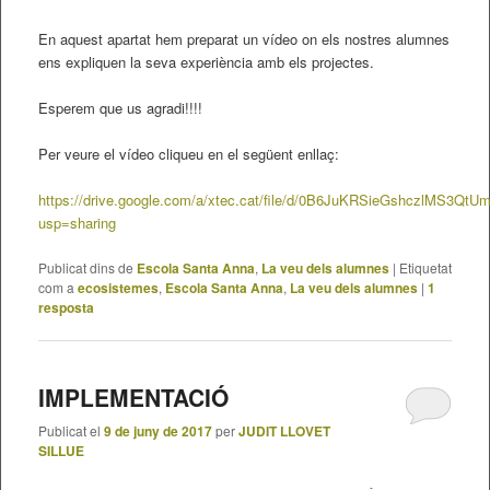
En aquest apartat hem preparat un vídeo on els nostres alumnes
ens expliquen la seva experiència amb els projectes.
Esperem que us agradi!!!!
Per veure el vídeo cliqueu en el següent enllaç:
https://drive.google.com/a/xtec.cat/file/d/0B6JuKRSieGshczlMS3Qt
usp=sharing
Publicat dins de
Escola Santa Anna
,
La veu dels alumnes
|
Etiquetat
com a
ecosistemes
,
Escola Santa Anna
,
La veu dels alumnes
|
1
resposta
IMPLEMENTACIÓ
Publicat el
9 de juny de 2017
per
JUDIT LLOVET
SILLUE