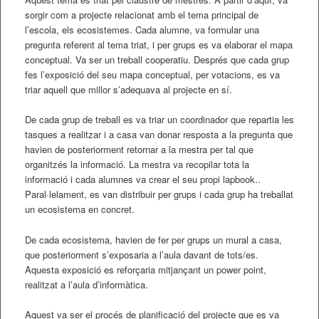
sorgir com a projecte relacionat amb el tema principal de
l’escola, els ecosistemes. Cada alumne, va formular una
pregunta referent al tema triat, i per grups es va elaborar el mapa
conceptual. Va ser un treball cooperatiu. Després que cada grup
fes l’exposició del seu mapa conceptual, per votacions, es va
triar aquell que millor s’adequava al projecte en sí.
De cada grup de treball es va triar un coordinador que repartia les
tasques a realitzar i a casa van donar resposta a la pregunta que
havien de posteriorment retornar a la mestra per tal que
organitzés la informació. La mestra va recopilar tota la
informació i cada alumnes va crear el seu propi lapbook..
Paral·lelament, es van distribuir per grups i cada grup ha treballat
un ecosistema en concret.
De cada ecosistema, havien de fer per grups un mural a casa,
que posteriorment s’exposaria a l’aula davant de tots/es.
Aquesta exposició es reforçaria mitjançant un power point,
realitzat a l’aula d’informàtica.
Aquest va ser el procés de planificació del projecte que es va