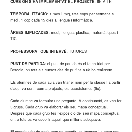
CURS ON S’HA IMPLEMENTAT EL PROJECTE
: 5È A I B
TEMPORALITZACIÓ
: 1 mes I mig, tres cops per setmana a
medi, 1 cop cada 15 dies a llengua i informàtica.
ÀREES IMPLICADES
: medi, llengua, plàstica, matemàtiques i
TIC.
PROFESSORAT QUE INTERVÉ
: TUTORES
PUNT DE PARTIDA
: el punt de partida és el tema triat per
l’escola, on tots els cursos des de p3 fins a 6è ho realitzem.
Els alumnes de cada aula van triar el nom per la classe i a partir
d’aquí va sortir com a projecte, els ecosistemes (5è).
Cada alumne va formular una pregunta. A continuació, es van fer
5 grups. Cada grup va elaborar els seu mapa conceptual.
Després que cada grup fes l’exposició del seu mapa conceptual,
entre tots es va escollir aquell que millor s’adequava.
El coordinador de cada grup va repartir les tasques i a casa van