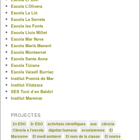
Escola L’Olivera
Escola La Lió
Escola La Serreta
Escola les Fonts
Escola Lluís Millet
Escola Mar Nova
Escola Marià Manent
Escola Montserrat
Escola Santa Anna
Escola Tiziana
Escola Vaixell Burriac
Institut Premià de Mar
Institut Vilatzara
SES Turó d’en Baldiri
Institut Maremar
PROJECTES
2n ESO
3r ESO
activitats científiques
aus
ciència
Ciència a l'escola
dignitat humana
ecosistemes
El
Maresme
El medi ambient
El nom de la classe
El nostre