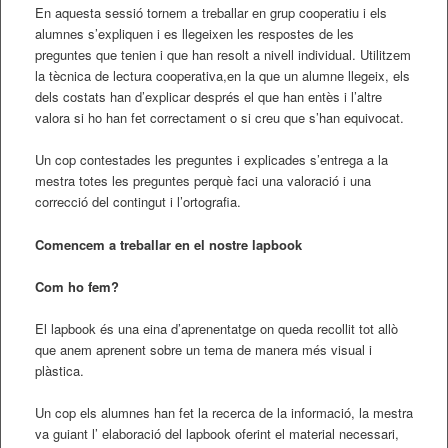
En aquesta sessió tornem a treballar en grup cooperatiu i els
alumnes s’expliquen i es llegeixen les respostes de les
preguntes que tenien i que han resolt a nivell individual. Utilitzem
la tècnica de lectura cooperativa,en la que un alumne llegeix, els
dels costats han d’explicar després el que han entès i l’altre
valora si ho han fet correctament o si creu que s’han equivocat.
Un cop contestades les preguntes i explicades s’entrega a la
mestra totes les preguntes perquè faci una valoració i una
correcció del contingut i l’ortografia.
Comencem a treballar en el nostre lapbook
Com ho fem?
El lapbook és una eina d’aprenentatge on queda recollit tot allò
que anem aprenent sobre un tema de manera més visual i
plàstica.
Un cop els alumnes han fet la recerca de la informació, la mestra
va guiant l’ elaboració del lapbook oferint el material necessari,