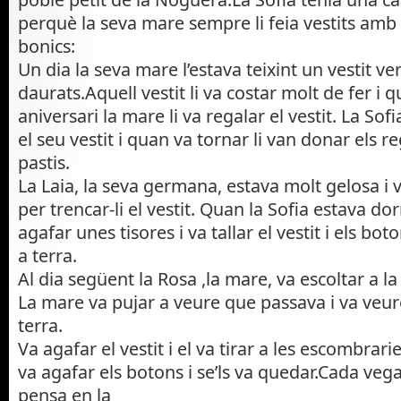
perquè la seva mare sempre li feia vestits amb
bonics:
Un dia la seva mare l’estava teixint un vestit 
daurats.Aquell vestit li va costar molt de fer i 
aniversari la mare li va regalar el vestit. La Sof
el seu vestit i quan va tornar li van donar els r
pastis.
La Laia, la seva germana, estava molt gelosa i 
per trencar-li el vestit. Quan la Sofia estava do
agafar unes tisores i va tallar el vestit i els bo
a terra.
Al dia següent la Rosa ,la mare, va escoltar a la
La mare va pujar a veure que passava i va veure 
terra.
Va agafar el vestit i el va tirar a les escombrarie
va agafar els botons i se’ls va quedar.Cada veg
pensa en la