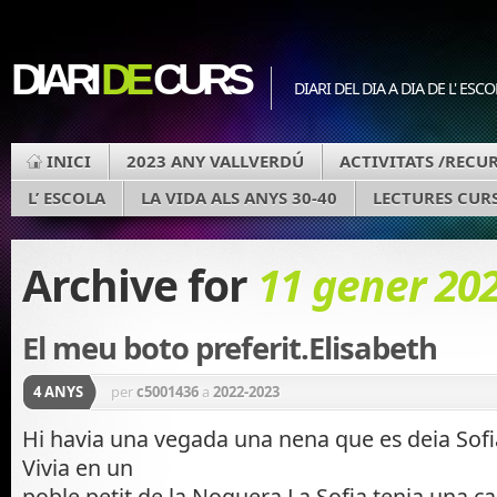
DIARI
DE
CURS
DIARI DEL DIA A DIA DE L' ESC
INICI
2023 ANY VALLVERDÚ
ACTIVITATS /RECU
L’ ESCOLA
LA VIDA ALS ANYS 30-40
LECTURES CURS
Archive for
11 gener 20
El meu boto preferit.Elisabeth
4 ANYS
per
c5001436
a
2022-2023
Hi havia una vegada una nena que es deia Sofi
Vivia en un
poble petit de la Noguera.La Sofia tenia una c