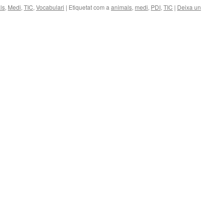
ls
,
Medi
,
TIC
,
Vocabulari
|
Etiquetat com a
animals
,
medi
,
PDI
,
TIC
|
Deixa un