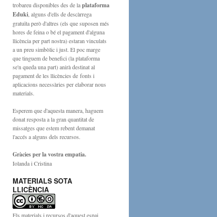
trobareu disponibles des de la
plataforma
Eduki
, alguns d'ells de descàrrega
gratuïta però d'altres (els que suposen més
hores de feina o bé el pagament d'alguna
llicència per part nostra) estaran vinculats
a un preu simbòlic i just. El poc marge
que tinguem de benefici (la plataforma
se'n queda una part) anirà destinat al
pagament de les llicències de fonts i
aplicacions necessàries per elaborar nous
materials.
Esperem que d'aquesta manera, haguem
donat resposta a la gran quantitat de
missatges que estem rebent demanat
l'accés a alguns dels recursos.
Gràcies per la vostra empatia.
Iolanda i Cristina
MATERIALS SOTA
LLICÈNCIA
Els materials i recursos d'aquest espai