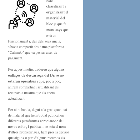
Estem
classificant i
organitzant el
material del
bloc
ja que fa
molts anys que
està en
funcionament i, des dels seus inicis,
s'havia compartit des d'una plataforma
"Calaméo" que va passar a ser de
pagament.
Per aquest motiu, trobareu que a
lguns
enllaços de descàrrega del Drive no
estaran operatius
i que, poc a poc,
anirem compartint i actualitzant els
recursos a mesura que els anem
actualitzant.
Per altra banda, degut a la gran quantitat
de material que hem trobat publicat en
diferents plataformes apropiant-se del
nostre esforç i publicant-se sota el nom
d'altres propietaris/es, hem pres la decisió
que alguns o part d'alguns recursos els