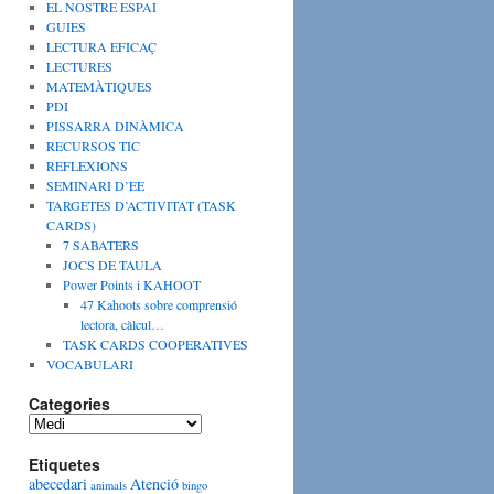
EL NOSTRE ESPAI
GUIES
LECTURA EFICAÇ
LECTURES
MATEMÀTIQUES
PDI
PISSARRA DINÀMICA
RECURSOS TIC
REFLEXIONS
SEMINARI D’EE
TARGETES D’ACTIVITAT (TASK
CARDS)
7 SABATERS
JOCS DE TAULA
Power Points i KAHOOT
47 Kahoots sobre comprensió
lectora, càlcul…
TASK CARDS COOPERATIVES
VOCABULARI
Categories
C
a
Etiquetes
t
abecedari
Atenció
e
animals
bingo