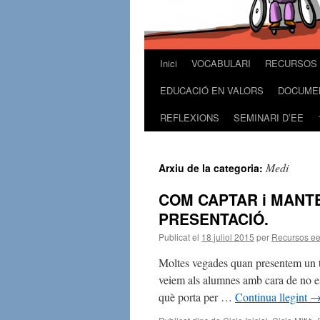
Inici
VOCABULARI
RECURSOS 
Vés
EDUCACIÓ EN VALORS
DOCUME
al
REFLEXIONS
SEMINARI D’EE
contingut
Medi
Arxiu de la categoria:
COM CAPTAR i MANTE
PRESENTACIÓ.
Publicat el
18 juliol 2015
per
Recursos e
Moltes vegades quan presentem un tem
veiem als alumnes amb cara de no est
què porta per …
Continua llegint