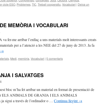
Cicle Superior
,
Comprensió
,
conceptes
,
Jocs
,
Lectura
,
Llengua
,
er cicle ESO
,
Problemes
,
TIC
,
Treball cooperatiu
,
Vocabulari
|
Deixa un
 DE MEMÒRIA I VOCABULARI
e
me arribar l’enllaç a uns materials molt interessants creats
materials per a l’atenció a les NEE del 27 de juny de 2013. Ja fa
→
terials
,
Medi
,
memòria
,
Vocabulari
|
5 comentaris
NJA I SALVATGES
ee
st bloc m’ha fet arribar un material en format de presentació de
treballar ELS ANIMALS DE GRANJA I ELS ANIMALS
a sigui a través de l’ordinador o …
Continua llegint
→