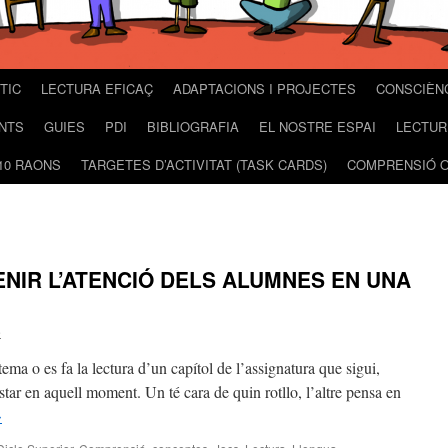
TIC
LECTURA EFICAÇ
ADAPTACIONS I PROJECTES
CONSCIÈN
NTS
GUIES
PDI
BIBLIOGRAFIA
EL NOSTRE ESPAI
LECTUR
10 RAONS
TARGETES D’ACTIVITAT (TASK CARDS)
COMPRENSIÓ O
NIR L’ATENCIÓ DELS ALUMNES EN UNA
e
a o es fa la lectura d’un capítol de l’assignatura que sigui,
ar en aquell moment. Un té cara de quin rotllo, l’altre pensa en
→