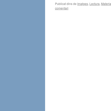
Publicat dins de
Imatges
,
Lectura
,
Materia
comentari