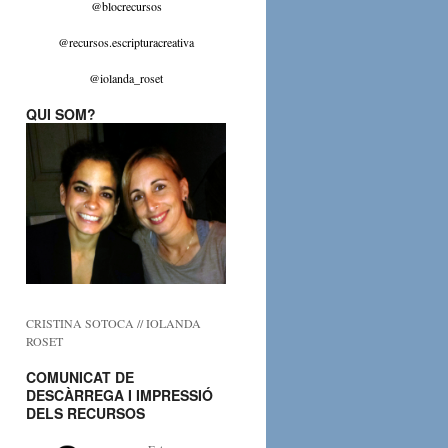
@blocrecursos
@recursos.escripturacreativa
@iolanda_roset
QUI SOM?
CRISTINA SOTOCA // IOLANDA
ROSET
COMUNICAT DE
DESCÀRREGA I IMPRESSIÓ
DELS RECURSOS