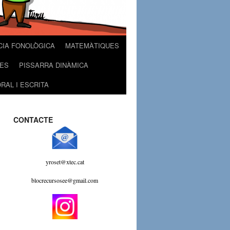
CIA FONOLÒGICA
MATEMÀTIQUES
ES
PISSARRA DINÀMICA
RAL I ESCRITA
CONTACTE
yroset@xtec.cat
blocrecursosee@gmail.com