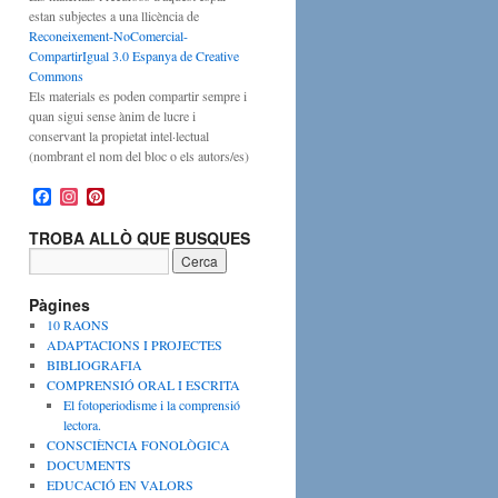
estan subjectes a una llicència de
Reconeixement-NoComercial-
CompartirIgual 3.0 Espanya de Creative
Commons
Els materials es poden compartir sempre i
quan sigui sense ànim de lucre i
conservant la propietat intel·lectual
(nombrant el nom del bloc o els autors/es)
F
I
P
a
n
i
c
s
n
TROBA ALLÒ QUE BUSQUES
e
t
t
b
a
e
o
g
r
o
r
e
Pàgines
k
a
s
10 RAONS
m
t
ADAPTACIONS I PROJECTES
BIBLIOGRAFIA
COMPRENSIÓ ORAL I ESCRITA
El fotoperiodisme i la comprensió
lectora.
CONSCIÈNCIA FONOLÒGICA
DOCUMENTS
EDUCACIÓ EN VALORS