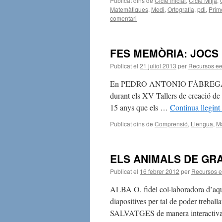
Publicat dins de
Cicle Inicial
,
Cicle Mitjà
,
Matemàtiques
,
Medi
,
Ortografia
,
pdi
,
Prim
comentari
FES MEMÒRIA: JOCS
Publicat el
21 juliol 2013
per
Recursos e
En PEDRO ANTONIO FÀBREGA va fer-
durant els XV Tallers de creació de 
15 anys que els …
Continua llegint
Publicat dins de
Comprensió
,
Llengua
,
Ma
ELS ANIMALS DE GRA
Publicat el
16 febrer 2012
per
Recursos 
ALBA O. fidel col·laboradora d’aque
diapositives per tal de poder 
SALVATGES de manera interactiva j