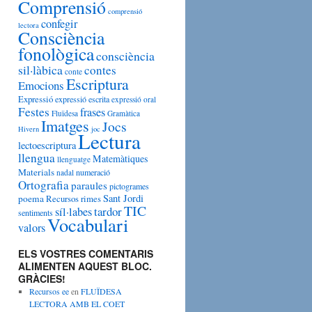
Comprensió
g
comprensió
o
confegir
lectora
r
Consciència
i
fonològica
consciència
e
sil·làbica
contes
s
conte
Escriptura
Emocions
Expressió
expressió escrita
expressió oral
Festes
frases
Fluïdesa
Gramàtica
Imatges
Jocs
Hivern
joc
Lectura
lectoescriptura
llengua
Matemàtiques
llenguatge
Materials
numeració
nadal
Ortografia
paraules
pictogrames
Sant Jordi
poema
Recursos
rimes
TIC
tardor
síl·labes
sentiments
Vocabulari
valors
ELS VOSTRES COMENTARIS
ALIMENTEN AQUEST BLOC.
GRÀCIES!
Recursos ee
en
FLUÏDESA
LECTORA AMB EL COET