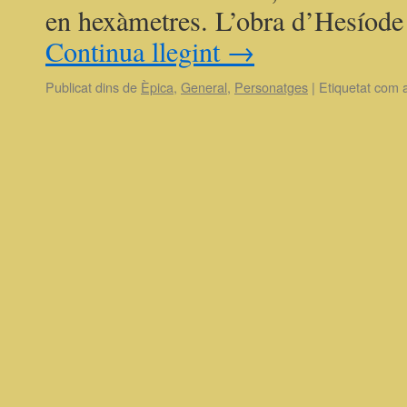
en hexàmetres. L’obra d’Hesíode p
Continua llegint
→
Publicat dins de
Èpica
,
General
,
Personatges
|
Etiquetat com 