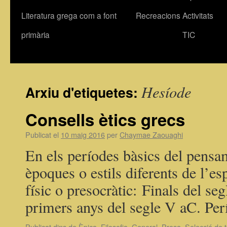
Literatura grega com a font
Recreacions
Activitats
primària
TIC
Hesíode
Arxiu d'etiquetes:
Consells ètics grecs
Publicat el
10 maig 2016
per
Chaymae Zaouaghi
En els períodes bàsics del pensa
èpoques o estils diferents de l’esp
físic o presocràtic: Finals del seg
primers anys del segle V aC. P
Publicat dins de
Èpica
,
Filosofia
,
General
,
Prosa
,
Selecció de 