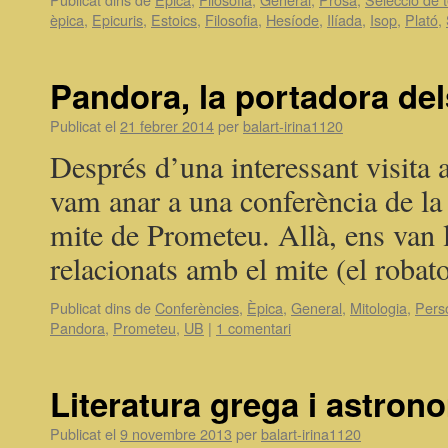
èpica
,
Epicuris
,
Estoics
,
Filosofia
,
Hesíode
,
Ilíada
,
Isop
,
Plató
,
Pandora, la portadora de
Publicat el
21 febrer 2014
per
balart-irina1120
Després d’una interessant visita 
vam anar a una conferència de la
mite de Prometeu. Allà, ens van ll
relacionats amb el mite (el roba
Publicat dins de
Conferències
,
Èpica
,
General
,
Mitologia
,
Pers
Pandora
,
Prometeu
,
UB
|
1 comentari
Literatura grega i astron
Publicat el
9 novembre 2013
per
balart-irina1120