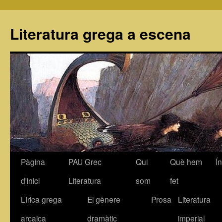
Literatura grega a escena
Pàgina
PAU Grec
Qui
Què hem
Í
Vés
d'inici
Literatura
som
fet
al
Lírica grega
El gènere
Prosa
Literatura
contingut
arcaica
dramàtic
imperial