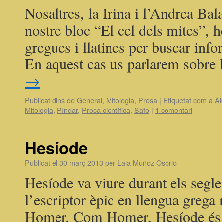
Nosaltres, la Irina i l’Andrea Ba
nostre bloc “El cel dels mites”, h
gregues i llatines per buscar inf
En aquest cas us parlarem sobre
→
Publicat dins de
General
,
Mitologia
,
Prosa
|
Etiquetat com a
Al
Mitologia
,
Píndar
,
Prosa científica
,
Safo
|
1 comentari
Hesíode
Publicat el
30 març 2013
per
Laia Muñoz Osorio
Hesíode va viure durant els segle
l’escriptor èpic en llengua greg
Homer. Com Homer, Hesíode és u