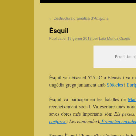
←
L’estructura dramàtica d’
Antígona
Èsquil
Publicat el
19 gener 2013
per
Laia Muñoz Osorio
Èsquil, bron
Èsquil va néixer el 525 aC a Eleusis i va m
tragèdia grega juntament amb
Sòfocles
i
Eurí
Èsquil va participar en les batalles de
Mar
reconeixement social. Va escriure unes noran
seves obres més importants són:
Els perses
coèfores
i
Les eumènides
),
Prometeu encade
Segons Èsquil, l’home s’ha d’adaptar a la just