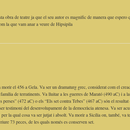
sta obra de teatre ja que el seu autor es magnific de manera que espero 
 com la que vam anar a veure de Hipsipila
va morir el 456 a Gela. Va ser un dramaturg grec, considerat com el crea
família de terratinents. Va lluitar a les guerres de Marató (490 aC) i a la
 perses” (472 aC) o els “Els set contra Tebes” (467 aC) són el resultat
 ser testimoni del desenvolupament de la democràcia atenesa. Va ser acu
 per la qual cosa va ser jutjat i absolt. Va morir a Sicília on, també, va t
scriure 73 peces, de les quals només es conserven set.