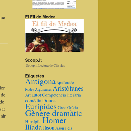
El Fil de Medea
que
Scoop.it
Scoop.it Lectura de Clàssics
Etiquetes
Antígona
Apol·loni de
Aristòfanes
dor
Rodes
Argonautes
autor
 de
Competència literària
Art
Dones
comèdia
 de
Eurípides
Grec
Grècia
sat
Gènere dramàtic
enir
Homer
Hipsípila
Ilíada
Jàson
Jàson i els