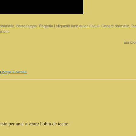
dramàtic
,
Personatges
,
Tragèdia
i etiquetat amb
autor
,
Èsquil
,
Gènere dramàtic
,
Tea
anent
.
Eurípi
ra grega a escena
rsió per anar a veure l’obra de teatre.