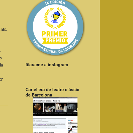
nts.
s
s
filaracne a instagram
la
er
Cartellera de teatre clàssic
de Barcelona