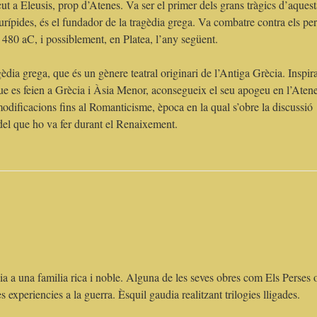
ut a Eleusis, prop d’Atenes. Va ser el primer dels grans tràgics d’aquest
urípides, és el fundador de la tragèdia grega. Va combatre contra els pe
 480 aC, i possiblement, en Platea, l’any següent.
gèdia grega, que és un gènere teatral originari de l’Antiga Grècia. Inspir
 que es feien a Grècia i Àsia Menor, aconsegueix el seu apogeu en l’Aten
odificacions fins al Romanticisme, època en la qual s’obre la discussió
 del que ho va fer durant el Renaixement.
ia a una familia rica i noble. Alguna de les seves obres com Els Perses o
s experiencies a la guerra. Èsquil gaudia realitzant trilogies lligades.