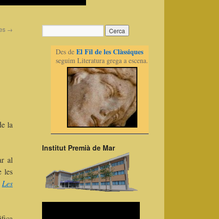
des
→
El Fil de les Clàssiques
Des de
seguim Literatura grega a escena.
e la
Institut Premià de Mar
r al
e les
,
Les
ifica