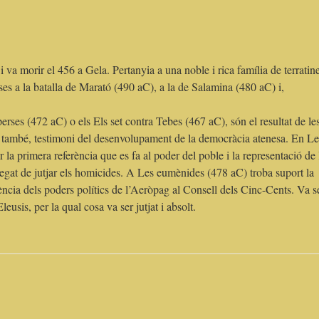
 va morir el 456 a Gela. Pertanyia a una noble i rica família de terratine
rses a la batalla de Marató (490 aC), a la de Salamina (480 aC) i,
rses (472 aC) o els Els set contra Tebes (467 aC), són el resultat de le
r, també, testimoni del desenvolupament de la democràcia atenesa. En Le
 la primera referència que es fa al poder del poble i la representació de 
regat de jutjar els homicides. A Les eumènides (478 aC) troba suport la
ència dels poders polítics de l’Aeròpag al Consell dels Cinc-Cents. Va s
leusis, per la qual cosa va ser jutjat i absolt.