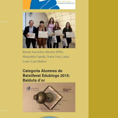
Bernat Ancochea (director IPM),
Margalida Capellà, Núria Yela, Laura
Luna i Laia Muñoz
Categoria Alumnes de
Batxillerat Edublogs 2015:
Baldufa d’or