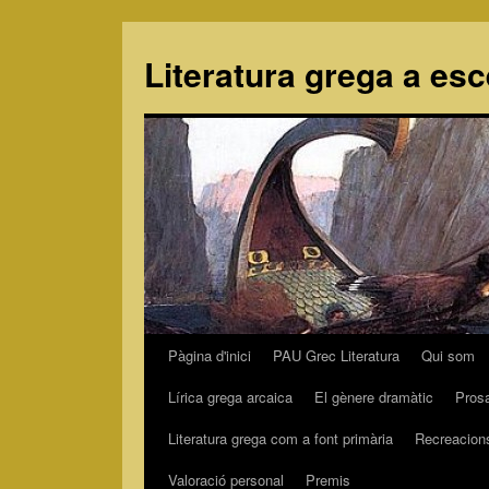
Literatura grega a es
Pàgina d'inici
PAU Grec Literatura
Qui som
Vés
Lírica grega arcaica
El gènere dramàtic
Pros
al
Literatura grega com a font primària
Recreacion
contingut
Valoració personal
Premis