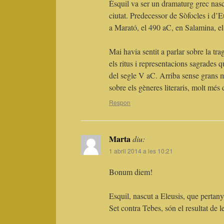
Èsquil va ser un dramaturg grec nasc
ciutat. Predecessor de Sòfocles i d’E
a Marató, el 490 aC, en Salamina, el
Mai havia sentit a parlar sobre la tra
els ritus i representacions sagrades
del segle V aC. Arriba sense grans m
sobre els gèneres literaris, molt més
Respon
Marta
diu:
1 abril 2014 a les 10:21
Bonum diem!
Esquil, nascut a Eleusis, que pertany
Set contra Tebes, són el resultat de le