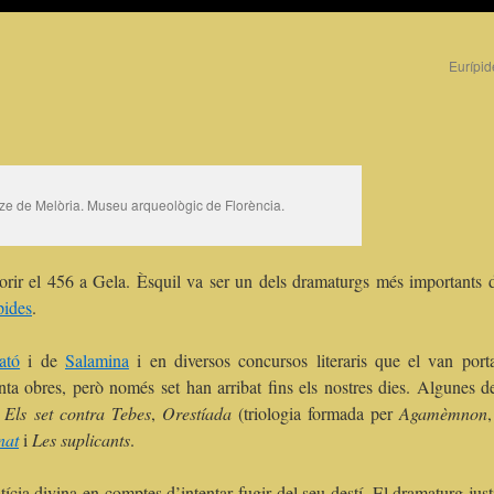
Eurípi
jze de Melòria. Museu arqueològic de Florència.
orir el 456 a Gela. Èsquil va ser un dels dramaturgs més importants d
pides
.
ató
i de
Salamina
i en diversos concursos literaris que el van porta
ta obres, però només set han arribat fins els nostres dies. Algunes d
,
Els set contra Tebes
,
Orestíada
(triologia formada per
Agamèmnon
nat
i
Les suplicants
.
ícia divina en comptes d’intentar fugir del seu destí. El dramaturg just