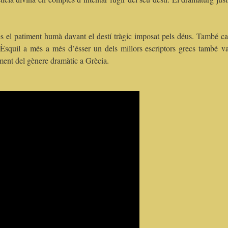
és el patiment humà davant el destí tràgic imposat pels déus. També ca
s. Èsquil a més a més d’ésser un dels millors escriptors grecs també v
ment del gènere dramàtic a Grècia.