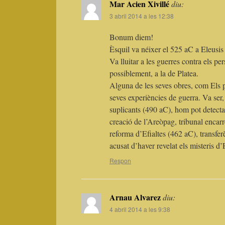
Mar Acien Xivillé
diu:
3 abril 2014 a les 12:38
Bonum diem!
Èsquil va néixer el 525 aC a Eleusis i
Va lluitar a les guerres contra els pe
possiblement, a la de Platea.
Alguna de les seves obres, com Els pe
seves experiències de guerra. Va se
suplicants (490 aC), hom pot detectar
creació de l’Areòpag, tribunal encar
reforma d’Efialtes (462 aC), transfer
acusat d’haver revelat els misteris d’E
Respon
Arnau Alvarez
diu:
4 abril 2014 a les 9:38