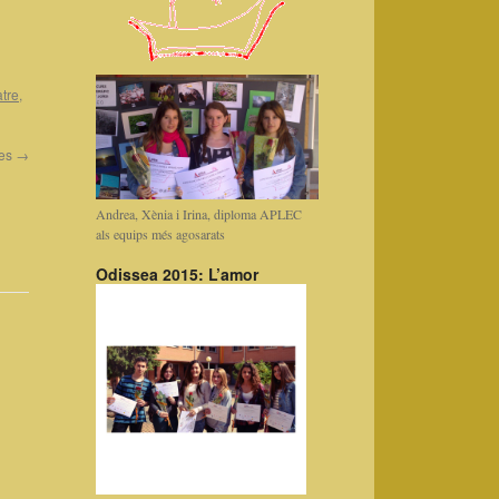
tre
,
des
→
Andrea, Xènia i Irina, diploma APLEC
als equips més agosarats
Odissea 2015: L’amor