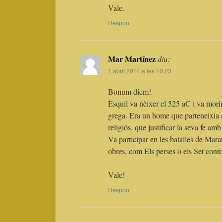
Vale.
Respon
Mar Martínez
diu:
1 abril 2014 a les 10:23
Bonum diem!
Èsquil va nèixer el 525 aC i va mori
grega. Era un home que parteneixia a 
religiós, que justificar la seva fe amb
Va participar en les batalles de Mara
obres, com Els perses o els Set contr
Vale!
Respon