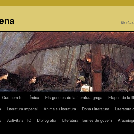
cena
Els clàss
Què hem fet
Índex
Els gèneres de la literatura grega
Etapes de la li
a
Literatura imperial
Animals i literatura
Dona i literatura
Literatura 
s
Activitats TIC
Bibliografia
Literatura i formes de govern
Aracniogr