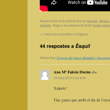
Aquest article s'ha publicat dins de
General
,
Gènere 
tragèdia
. Afegiu a les adreces d'interès l'
enllaç perm
←
L’estructura dramàtica d’
Antígona
44 respostes a
Èsquil
Retroenllaç:
L’origen del gènere dramàtic | Literatu
Ana Mª Falcón Durán
diu:
19 març 2014 a les 8:36
Xaipete!
Tinc ganes que arribi el dia de l’excu