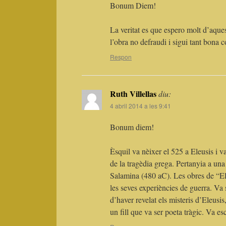
Bonum Diem!
La veritat es que espero molt d’aque
l’obra no defraudi i sigui tant bona
Respon
Ruth Villellas
diu:
4 abril 2014 a les 9:41
Bonum diem!
Èsquil va nèixer el 525 a Eleusis i 
de la tragèdia grega. Pertanyia a una 
Salamina (480 aC). Les obres de “Els
les seves experiències de guerra. Va
d’haver revelat els misteris d’Eleusis,
un fill que va ser poeta tràgic. Va e