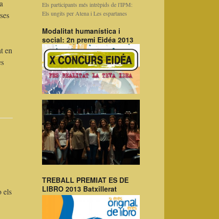
a
Els participants més intrèpids de l'IPM:
Els ungits per Atena i Les espartanes
rses
Modalitat humanística i
social: 2n premi Eidéa 2013
at en
es
TREBALL PREMIAT ES DE
LIBRO 2013 Batxillerat
 els