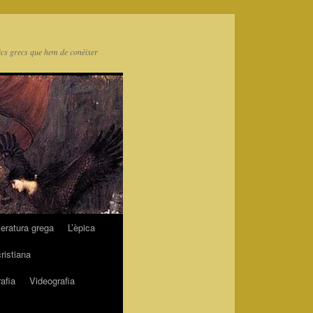
ics grecs que hem de conèixer
teratura grega
L’èpica
cristiana
afia
Videografia