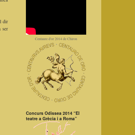
l dir
a ser
Centaure d'or 2014 de Chiron
Concurs Odissea 2014 “El
teatre a Grècia i a Roma”