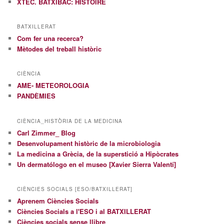
XTEC. BATXIBAC: HISTOIRE
BATXILLERAT
Com fer una recerca?
Mètodes del treball històric
CIÈNCIA
AME- METEOROLOGIA
PANDÈMIES
CIÈNCIA_HISTÒRIA DE LA MEDICINA
Carl Zimmer_ Blog
Desenvolupament històric de la microbiologia
La medicina a Grècia, de la superstició a Hipòcrates
Un dermatólogo en el museo [Xavier Sierra Valentí]
CIÈNCIES SOCIALS [ESO/BATXILLERAT]
Aprenem Ciències Socials
Ciències Socials a l'ESO i al BATXILLERAT
Ciències socials sense llibre