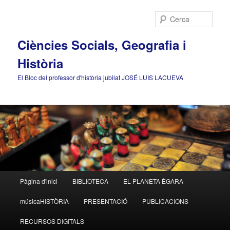
Cerca
Ciències Socials, Geografia i
Història
El Bloc del professor d'història jubilat JOSÉ LUIS LACUEVA
Menú
Pàgina d'inici
BIBLIOTECA
EL PLANETA ÈGARA
Aneu
Aneu
principal
músicaHISTÒRIA
PRESENTACIÓ
PUBLICACIONS
al
al
RECURSOS DIGITALS
contingut
contingut