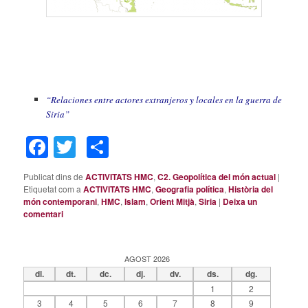
“Relaciones entre actores extranjeros y locales en la guerra de
Siria”
Facebook
Twitter
Comparteix
Publicat dins de
ACTIVITATS HMC
,
C2. Geopolítica del món actual
|
Etiquetat com a
ACTIVITATS HMC
,
Geografia política
,
Història del
món contemporani
,
HMC
,
Islam
,
Orient Mitjà
,
Siria
|
Deixa un
comentari
AGOST 2026
dl.
dt.
dc.
dj.
dv.
ds.
dg.
1
2
3
4
5
6
7
8
9