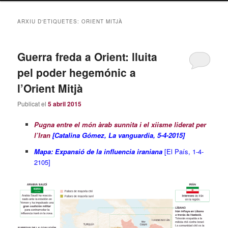
principal
secundari
ARXIU D'ETIQUETES:
ORIENT MITJÀ
Guerra freda a Orient: lluita
pel poder hegemónic a
l’Orient Mitjà
Publicat el
5 abril 2015
Pugna entre el món àrab sunnita i el xiisme liderat per
l’Iran
[Catalina Gómez, La vanguardia, 5-4-2015]
Mapa: Expansió de la influencia iraniana
[El País, 1-4-
2105]