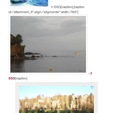
1r ESO[/caption] [caption
id="attachment_9" align="aligncenter" width="300"]
- 3
ESO
[/caption]