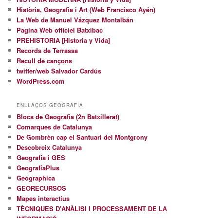
Història, Geografia i Art (Web Francisco Ayén)
La Web de Manuel Vázquez Montalbán
Pagina Web officiel Batxibac
PREHISTORIA [Historia y Vida]
Records de Terrassa
Recull de cançons
twitter/web Salvador Cardús
WordPress.com
ENLLAÇOS GEOGRAFIA
Blocs de Geografia (2n Batxillerat)
Comarques de Catalunya
De Gombrèn cap el Santuari del Montgrony
Descobreix Catalunya
Geografia i GES
GeografíaPlus
Geographica
GEORECURSOS
Mapes interactius
TÈCNIQUES D’ANÀLISI I PROCESSAMENT DE LA