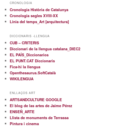
CRONOLOGIA
Cronologia Història de Catalunya
Cronologia segles XVIII-XX
Línia del temps_Art [arquitectura]
DICCIONARIS -LLENGUA
CUB – CRITERIS
Diccionari de la llengua catalana_DIEC2
EL PAÍS_Diccionarios
EL PUNT.CAT Diccionaris
Fica-hi la llengua
Openthesaurus.SoftCatalà
WIKILENGUA
ENLLAÇOS ART
ARTSANDCULTURE GOOGLE
El blog de las artes de Jaime Pérez
ENSEÑ_ARTE
Llista de monuments de Terrassa
Pintura i cinema