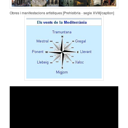
Obres i manifestacions artístiques [Prehistòria - segle XVIII[/caption]