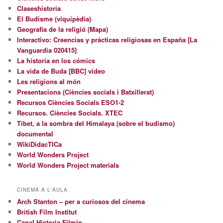
Claseshistoria
El Budisme (viquipèdia)
Geografia de la religió (Mapa)
Interactivo: Creencias y prácticas religiosas en España [La
Vanguardia 020415]
La historia en los cómics
La vida de Buda [BBC] video
Les religions al món
Presentacions (Ciències socials i Batxillerat)
Recursos Ciències Socials ESO1-2
Recursos. Ciències Socials. XTEC
Tibet, a la sombra del Himalaya (sobre el budismo)
documental
WikiDidacTICa
World Wonders Project
World Wonders Project materials
CINEMA A L'AULA
Arch Stanton – per a curiosos del cinema
British Film Institut
Canal Historia Filmin