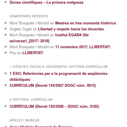
Dones científiques – La primera metgessa
COMENTARIS RECENTS
Mont Busquets i Morató
en
Mestres en tres moments històrics
Àngels Cugat
en
Libertad y respeto hacia los docentes
Mont Busquets i Morató
en
Institut ÈGARA 50e
aniversari_[2017- 2018]
Mont Busquets i Morató
en
11 novembre 2017: LLIBERTAT!
Pau
en
LLIBERTAT!
1 CIÈNCIES SOCIALS /GEOGRAFIA/ HISTÒRIA:CURRÍCULUM
1 ESO: Referències per a la programació de seqüències
didàctiques
CURRÍCULUM (Decret 143/2007 DOGC núm. 4915)
2 HISTÒRIA: CURRÍCULUM
CURRÍCULUM (Decret 142/2008 – DOGC núm. 5183)
ARXIUS I MUSEUS
Arxiu Històric Comarcal de Terrassa