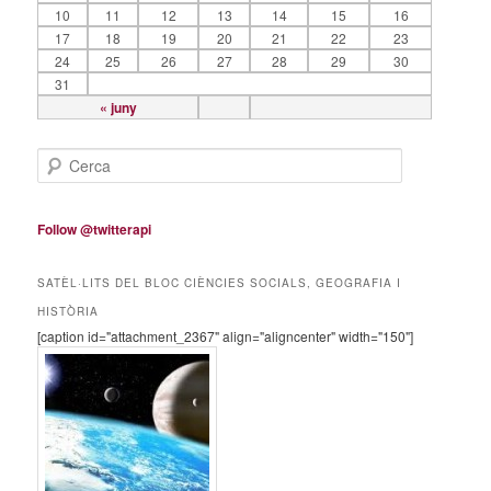
10
11
12
13
14
15
16
17
18
19
20
21
22
23
24
25
26
27
28
29
30
31
« juny
C
e
r
c
Follow @twitterapi
a
SATÈL·LITS DEL BLOC CIÈNCIES SOCIALS, GEOGRAFIA I
HISTÒRIA
[caption id="attachment_2367" align="aligncenter" width="150"]