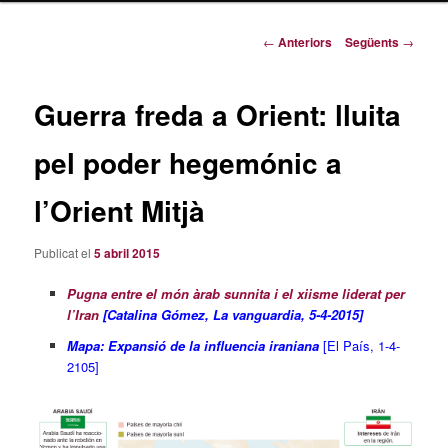
principal
Navegació
←
Anteriors
Següents
→
pels
articles
Guerra freda a Orient: lluita
pel poder hegemónic a
l’Orient Mitjà
Publicat el
5 abril 2015
Pugna entre el món àrab sunnita i el xiisme liderat per
l’Iran
[Catalina Gómez, La vanguardia, 5-4-2015]
Mapa: Expansió de la influencia iraniana
[El País, 1-4-
2105]