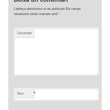
L'adreça electrònica no es publicarà
Els camps
necessaris estan marcats amb
*
Comentari
*
Nom