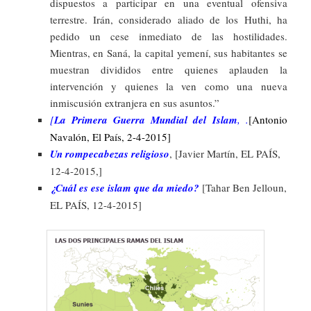
dispuestos a participar en una eventual ofensiva
terrestre. Irán, considerado aliado de los Huthi, ha
pedido un cese inmediato de las hostilidades.
Mientras, en Saná, la capital yemení, sus habitantes se
muestran divididos entre quienes aplauden la
intervención y quienes la ven como una nueva
inmiscusión extranjera en sus asuntos.”
[
La Primera Guerra Mundial del Islam
, .
[Antonio
Navalón, El País, 2-4-2015]
Un rompecabezas religioso
, [Javier Martín, EL PAÍS,
12-4-2015,]
¿Cuál es ese islam que da miedo?
[Tahar Ben Jelloun,
EL PAÍS, 12-4-2015]