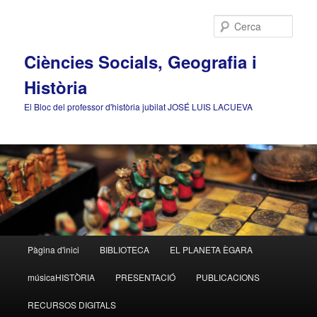
Cerca
Ciències Socials, Geografia i
Història
El Bloc del professor d'història jubilat JOSÉ LUIS LACUEVA
Menú
Pàgina d'inici
BIBLIOTECA
EL PLANETA ÈGARA
Aneu
principal
músicaHISTÒRIA
PRESENTACIÓ
PUBLICACIONS
al
RECURSOS DIGITALS
contingut