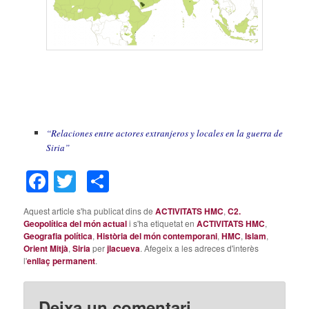
“Relaciones entre actores extranjeros y locales en la guerra de
Siria”
Facebook
Twitter
Comparteix
Aquest article s'ha publicat dins de
ACTIVITATS HMC
,
C2.
Geopolítica del món actual
i s'ha etiquetat en
ACTIVITATS HMC
,
Geografia política
,
Història del món contemporani
,
HMC
,
Islam
,
Orient Mitjà
,
Siria
per
jlacueva
. Afegeix a les adreces d'interès
l'
enllaç permanent
.
Deixa un comentari