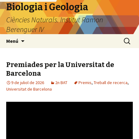
Biologia i Geologia
Ciències Naturals. Institut Ramon
Berenguer IV
Vés
Cerca:
Menú
al
contingut
Premiades per la Universitat de
Barcelona
9 de juliol de 2026
2n BAT
Premis
,
Treball de recerca
,
Universitat de Barcelona