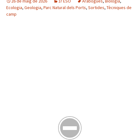
26 de maig de 2026
1r ESO
Arabogues
,
Biologia
,
Ecologia
,
Geologia
,
Parc Natural dels Ports
,
Sortides
,
Tècniques de
camp