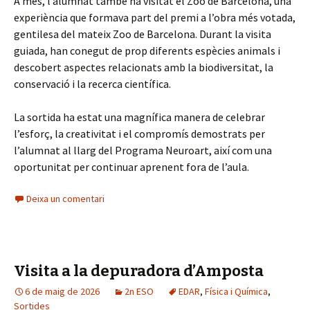
A més, l’alumnat també ha visitat el Zoo de Barcelona, una
experiència que formava part del premi a l’obra més votada,
gentilesa del mateix Zoo de Barcelona. Durant la visita
guiada, han conegut de prop diferents espècies animals i
descobert aspectes relacionats amb la biodiversitat, la
conservació i la recerca científica.
La sortida ha estat una magnífica manera de celebrar
l’esforç, la creativitat i el compromís demostrats per
l’alumnat al llarg del Programa Neuroart, així com una
oportunitat per continuar aprenent fora de l’aula.
Deixa un comentari
Visita a la depuradora d’Amposta
6 de maig de 2026
2n ESO
EDAR
,
Física i Química
,
Sortides