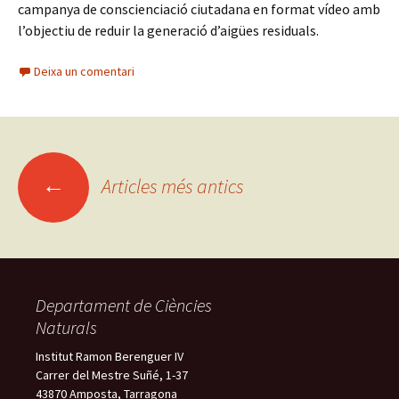
campanya de conscienciació ciutadana en format vídeo amb
l’objectiu de reduir la generació d’aigües residuals.
Deixa un comentari
←
Articles més antics
Navegació
pels
articles
Departament de Ciències
Naturals
Institut Ramon Berenguer IV
Carrer del Mestre Suñé, 1-37
43870 Amposta, Tarragona