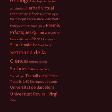
Geologia
Geologia i ciències
Herbari virtual
ambientals
Lectures de ciència
Microbiologia
Parc Natural dels Ports
Microscòpia
Premis
Portes obertes
Preinscripció
Pràctiques
Química
Revista de
Riscos
Ciències Naturals
Risc sísmic
Salut i malaltia
Sant Jordi
Setmana de la
Ciència
Sistema nerviós
Sortides
Tallers científics
Treball de recerca
Tecnologia
Treballs CMC
Tècniques de camp
Universitat de Barcelona
Universitat Rovira i Virgili
Virus