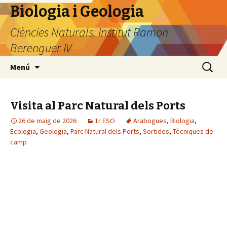
Biologia i Geologia
Ciències Naturals. Institut Ramon
Berenguer IV
Vés
Cerca:
Menú
al
contingut
Visita al Parc Natural dels Ports
26 de maig de 2026
1r ESO
Arabogues
,
Biologia
,
Ecologia
,
Geologia
,
Parc Natural dels Ports
,
Sortides
,
Tècniques de
camp