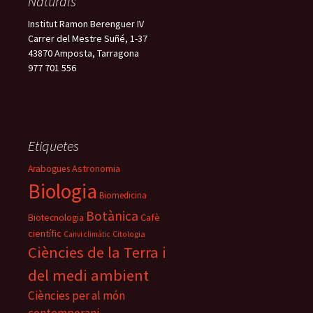
Naturals
Institut Ramon Berenguer IV
Carrer del Mestre Suñé, 1-37
43870 Amposta, Tarragona
977 701 556
Etiquetes
Astronomia
Arabogues
Biologia
Biomedicina
Botànica
Biotecnologia
Cafè
científic
Citologia
Canvi climàtic
Ciències de la Terra i
del medi ambient
Ciències per al món