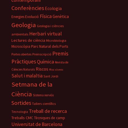
contemporani
Conferències
Ecologia
Física
Genètica
Energies
Evolució
Geologia
Geologia i ciències
Herbari virtual
ambientals
Lectures de ciència
Microbiologia
Parc Natural dels Ports
Microscòpia
Premis
Portes obertes
Preinscripció
Pràctiques
Química
Revista de
Riscos
Ciències Naturals
Risc sísmic
Salut i malaltia
Sant Jordi
Setmana de la
Ciència
Sistema nerviós
Sortides
Tallers científics
Treball de recerca
Tecnologia
Treballs CMC
Tècniques de camp
Universitat de Barcelona