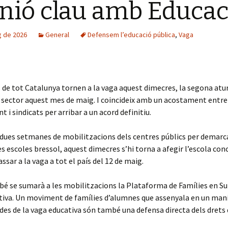
nió clau amb Educac
g de 2026
General
Defensem l’educació pública
,
Vaga
 de tot Catalunya tornen a la vaga aquest dimecres, la segona atu
 sector aquest mes de maig. I coincideix amb un acostament entre
 i sindicats per arribar a un acord definitiu.
dues setmanes de mobilitzacions dels centres públics per demarca
s escoles bressol, aquest dimecres s’hi torna a afegir l’escola con
ssar a la vaga a tot el país del 12 de maig.
é se sumarà a les mobilitzacions la Plataforma de Famílies en Su
tiva. Un moviment de famílies d’alumnes que assenyala en un man
es de la vaga educativa són també una defensa directa dels drets 