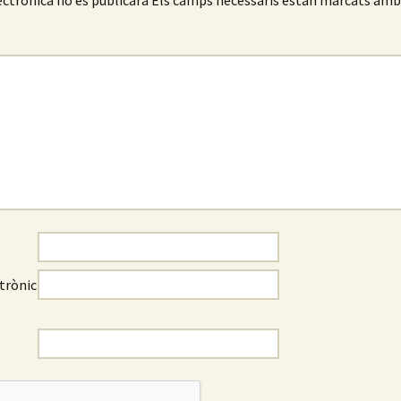
ectrònica no es publicarà
Els camps necessaris estan marcats am
trònic