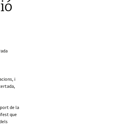
ió
rada
cions, i
certada,
port de la
ifest que
dels