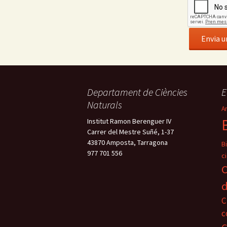
Departament de Ciències
E
Naturals
A
Institut Ramon Berenguer IV
Carrer del Mestre Suñé, 1-37
43870 Amposta, Tarragona
B
977 701 556
ci
C
d
C
c