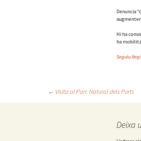
Denuncia “
augmenten l
Hi ha convo
ha mobilitz
Seguiu llegi
←
Visita al Parc Natural dels Ports
Navegació
pels
Deixa 