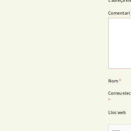
articles
L'adreça el
Comentari
Nom
*
Correu elec
*
Lloc web