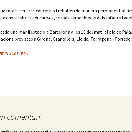
que molts centres educatius treballen de manera permanent al lí
es necessitats educatives, socials i emocionals dels infants i ado
cada una manifestació a Barcelona a les 10 del matí al pla de Pala
acions previstes a Girona, Granollers, Lleida, Tarragona i Torred
nt al 3CatInfo »
un comentari