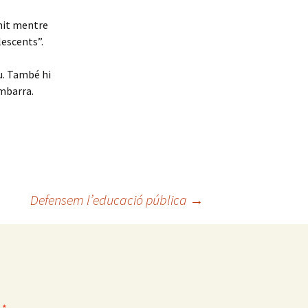
mit mentre
lescents”.
u. També hi
embarra.
Defensem l’educació pública
→