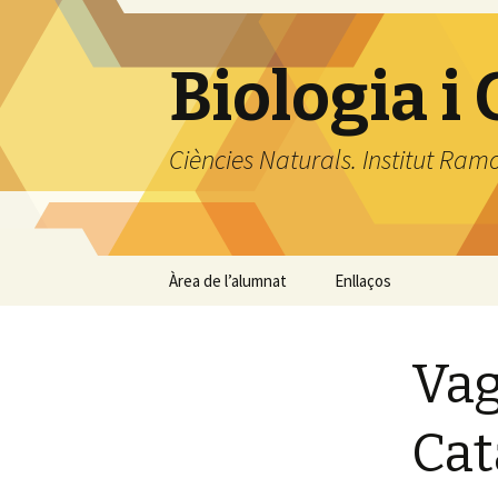
Biologia i
Ciències Naturals. Institut Ram
Vés
Àrea de l’alumnat
Enllaços
al
contingut
Biologia, Geologia i
Ciències Ambientals
Vag
Biomedicina
Cat
Biologia 2
Geologia i Ciències