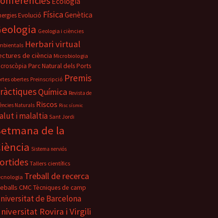
onferències
Ecologia
Física
Genètica
nergies
Evolució
eologia
Geologia i ciències
Herbari virtual
mbientals
ectures de ciència
Microbiologia
Parc Natural dels Ports
icroscòpia
Premis
rtes obertes
Preinscripció
ràctiques
Química
Revista de
Riscos
ències Naturals
Risc sísmic
alut i malaltia
Sant Jordi
Setmana de la
iència
Sistema nerviós
ortides
Tallers científics
Treball de recerca
ecnologia
reballs CMC
Tècniques de camp
niversitat de Barcelona
niversitat Rovira i Virgili