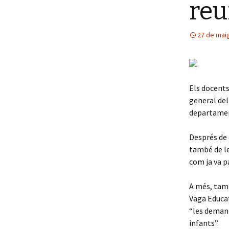
reu
Ambientals 2
Entorn sostenible
27 de mai
Els docents
general del
departament
Després de 
també de le
com ja va pa
A més, tamb
Vaga Educa
“les demand
infants”.