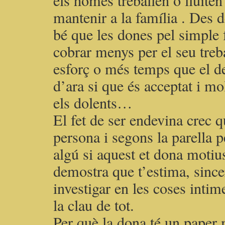
els homes treballen o lluiten
mantenir a la família . Des 
bé que les dones pel simple 
cobrar menys per el seu treb
esforç o més temps que el d
d’ara si que és acceptat i m
els dolents…
El fet de ser endevina crec q
persona i segons la parella 
algú si aquest et dona motius
demostra que t’estima, sinc
investigar en les coses intim
la clau de tot.
Per què la dona té un paper m