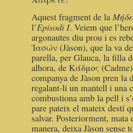
Aquest fragment de la
Μήδε
l’
Episodi I
. Veiem que l’hero
argonautes diu prou i es rebel
Ἰασών (Jàson), que la va deixa
parella, per Glauca, la filla d
alhora, de Κάδμος (Cadme)
companya de Jàson pren la d
regalant-li un mantell i una 
combustiona amb la pell i s’
pare pateix el mateix destí q
salvar. Posteriorment, mata e
manera, deixa Jàson sense to