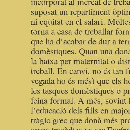
incorporat al mercat de treba
suposat un repartiment òptim
ni equitat en el salari. Mol
torna a casa de treballar for
que ha d’acabar de dur a ter
domèstiques. Quan una dona 
la baixa per maternitat o di
treball. En canvi, no és tan 
vegada ho és més) que els h
les tasques domèstiques o prio
feina formal. A més, sovint 
l’educació dels fills en maj
tràgic grec que donà més pr
seves tragèdies va ser Euríp