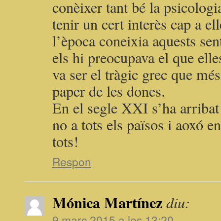
conèixer tant bé la psicologi
tenir un cert interès cap a e
l’època coneixia aquests sen
els hi preocupava el que ell
va ser el tràgic grec que mé
paper de les dones.
En el segle XXI s’ha arribat 
no a tots els països i aoxó e
tots!
Respon
Mónica Martínez
diu:
9 març 2015 a les 13:20