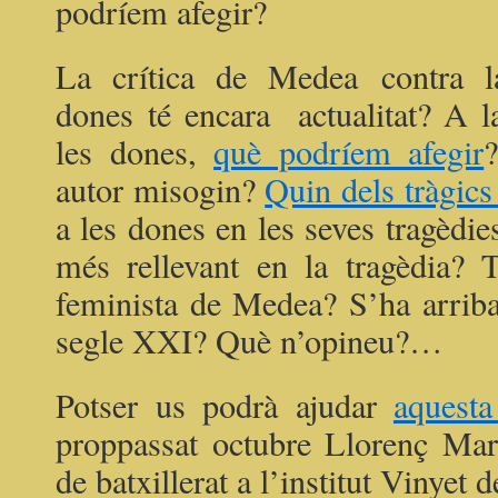
podríem afegir?
La crítica de Medea contra l
dones té encara actualitat? A l
les dones,
què podríem afegir
autor misogin?
Quin dels tràgics
a les dones en les seves tragèdi
més rellevant en la tragèdia?
feminista de Medea? S’ha arribat
segle XXI? Què n’opineu?…
Potser us podrà ajudar
aquesta
proppassat octubre Llorenç Mart
de batxillerat a l’institut Vinyet d