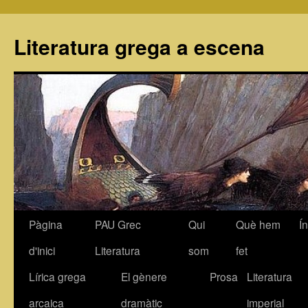
Literatura grega a escena
Pàgina
PAU Grec
Qui
Què hem
Í
Vés
d'inici
Literatura
som
fet
al
Lírica grega
El gènere
Prosa
Literatura
contingut
arcaica
dramàtic
imperial