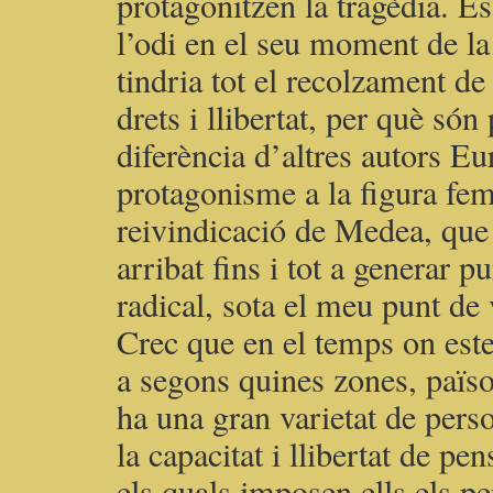
protagonitzen la tragèdia. És
l’odi en el seu moment de la 
tindria tot el recolzament de
drets i llibertat, per què só
diferència d’altres autors E
protagonisme a la figura fem
reivindicació de Medea, que
arribat fins i tot a generar 
radical, sota el meu punt de
Crec que en el temps on estem
a segons quines zones, païso
ha una gran varietat de pers
la capacitat i llibertat de pen
els quals imposen ells els p