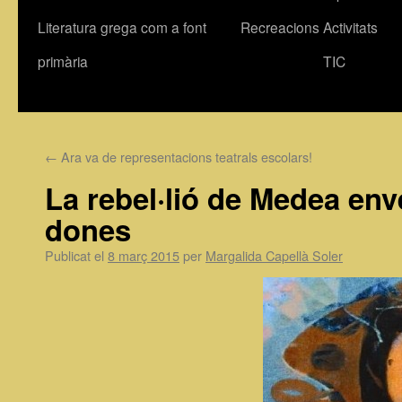
Literatura grega com a font
Recreacions
Activitats
primària
TIC
←
Ara va de representacions teatrals escolars!
La rebel·lió de Medea enve
dones
Publicat el
8 març 2015
per
Margalida Capellà Soler