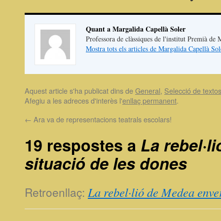
Quant a Margalida Capellà Soler
Professora de clàssiques de l'institut Premià de 
Mostra tots els articles de Margalida Capellà So
Aquest article s'ha publicat dins de
General
,
Selecció de texto
Afegiu a les adreces d'interès l'
enllaç permanent
.
←
Ara va de representacions teatrals escolars!
19 respostes a
La rebel·l
situació de les dones
Retroenllaç:
La rebel·lió de Medea envers