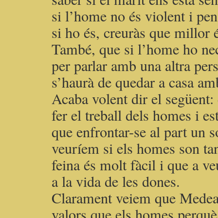
si l’home no és violent i pen
si ho és, creuràs que millor 
També, que si l’home ho nece
per parlar amb una altra per
s’haurà de quedar a casa amb
Acaba volent dir el següent:
fer el treball dels homes i es
que enfrontar-se al part un s
veuríem si els homes son tan
feina és molt fàcil i que a ve
a la vida de les dones.
Clarament veiem que Medea 
valors que els homes perquè