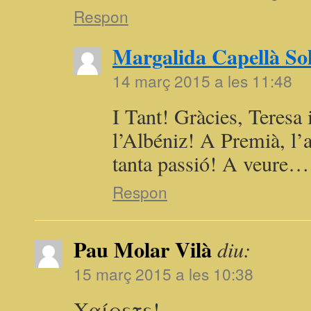
Respon
Margalida Capellà So
14 març 2015 a les 11:48
I Tant! Gràcies, Teresa
l’Albéniz! A Premià, l’
tanta passió! A veure…
Respon
Pau Molar Vilà
diu:
15 març 2015 a les 10:38
Χαίρετε!