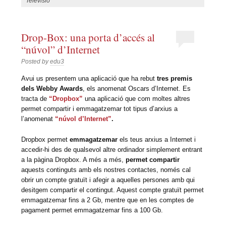
Televisió
Drop-Box: una porta d’accés al
“núvol” d’Internet
Posted by
edu3
Avui us presentem una aplicació que ha rebut
tres premis
dels Webby Awards
, els anomenat Oscars d’Internet. Es
tracta de
“Dropbox”
una aplicació que com moltes altres
permet compartir i emmagatzemar tot tipus d’arxius a
l’anomenat
“núvol d’Internet”
.
Dropbox permet
emmagatzemar
els teus arxius a Internet i
accedir-hi des de qualsevol altre ordinador simplement entrant
a la pàgina Dropbox. A més a més,
permet compartir
aquests continguts amb els nostres contactes, només cal
obrir un compte gratuït i afegir a aquelles persones amb qui
desitgem compartir el contingut. Aquest compte gratuït permet
emmagatzemar fins a 2 Gb, mentre que en les comptes de
pagament permet emmagatzemar fins a 100 Gb.