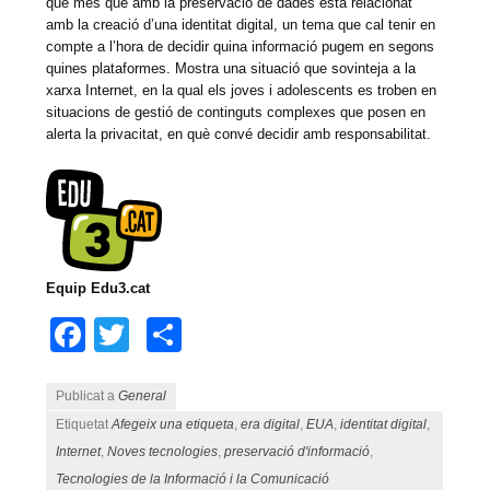
que més que amb la preservació de dades està relacionat
amb la creació d’una identitat digital, un tema que cal tenir en
compte a l’hora de decidir quina informació pugem en segons
quines plataformes. Mostra una situació que sovinteja a la
xarxa Internet, en la qual els joves i adolescents es troben en
situacions de gestió de continguts complexes que posen en
alerta la privacitat, en què convé decidir amb responsabilitat.
Equip Edu3.cat
Facebook
Twitter
Comparteix
Publicat a
General
Etiquetat
Afegeix una etiqueta
,
era digital
,
EUA
,
identitat digital
,
Internet
,
Noves tecnologies
,
preservació d'informació
,
Tecnologies de la Informació i la Comunicació