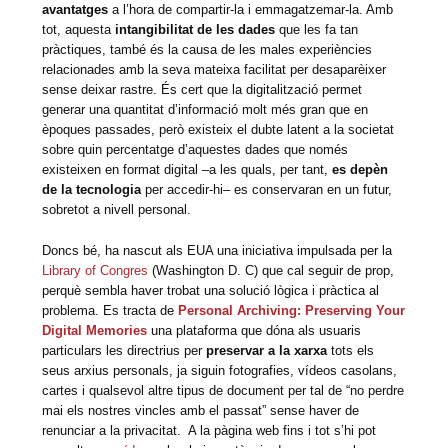
avantatges
a l’hora de compartir-la i emmagatzemar-la. Amb
tot, aquesta
intangibilitat de les dades
que les fa tan
pràctiques, també és la causa de les males experiències
relacionades amb la seva mateixa facilitat per desaparèixer
sense deixar rastre. És cert que la digitalització permet
generar una quantitat d’informació molt més gran que en
èpoques passades, però existeix el dubte latent a la societat
sobre quin percentatge d’aquestes dades que només
existeixen en format digital –a les quals, per tant,
es depèn
de la tecnologia
per accedir-hi– es conservaran en un futur,
sobretot a nivell personal.
Doncs bé, ha nascut als EUA una iniciativa impulsada per la
Library of Congres
(Washington D. C) que cal seguir de prop,
perquè sembla haver trobat una solució lògica i pràctica al
problema. Es tracta de
Personal Archiving: Preserving Your
Digital Memories
una plataforma que dóna als usuaris
particulars les directrius per
preservar a la xarxa
tots els
seus arxius personals, ja siguin fotografies, vídeos casolans,
cartes i qualsevol altre tipus de document per tal de “no perdre
mai els nostres vincles amb el passat” sense haver de
renunciar a la privacitat. A la pàgina web fins i tot s’hi pot