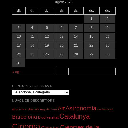
agost 2026
dl.
dt.
dc.
dj.
dv.
ds.
dg.
1
2
3
4
5
6
7
8
9
10
11
12
13
14
15
16
17
18
19
20
21
22
23
24
25
26
27
28
29
30
31
« ag.
CERCA PER PROGRAMA
Cerca
per
NÚVOL DE DESCRIPTORS
programa
Astronomia
Art
alimentació
Animals
Arquitectura
audiovisual
Catalunya
Barcelona
Biodiversitat
Cinema
Ciències de la
Ciències