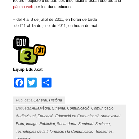
recurs i objecte d’estudi. Les inscripcions estan obertes a la
pàgina web
per les dues edicions:
– del 4 al 8 de juliol de 2011, en horari de tarda
-de l’11 al 15 de juliol de 2011, en horari de matí
Equip Edu3.cat
Facebook
Twitter
Comparteix
Publicat a
General
,
Història
Etiquetat
AulaMèdia
,
Cinema
,
Comunicació
,
Comunicació
Audiovisual
,
Educació
,
Educació en Comunicació Audiovisual
,
Estiu
,
Imatge
,
Publicitat
,
Secundària
,
Seminari
,
Sexisme
,
Tecnologies de la Informació i la Comunicació
,
Telesèries
,