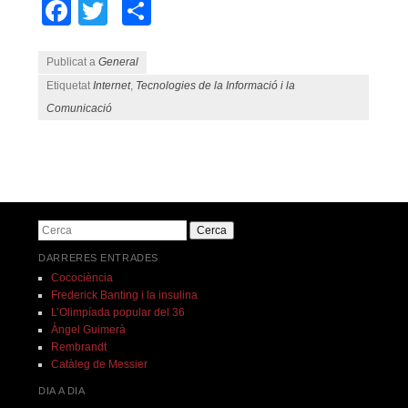
Facebook
Twitter
Comparteix
Publicat a
General
Etiquetat
Internet
,
Tecnologies de la Informació i la
Comunicació
Navegació pels articles
Cerca
DARRERES ENTRADES
Cocociència
Frederick Banting i la insulina
L’Olimpíada popular del 36
Àngel Guimerà
Rembrandt
Catàleg de Messier
DIA A DIA