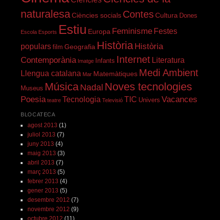
naturalesa
Contes
Ciències socials
Cultura
Dones
Estiu
Feminisme
Festes
Europa
Escola
Esports
Història
Història
populars
Geografia
film
Internet
Contemporània
Literatura
Infants
Imatge
Medi Ambient
Llengua catalana
Matemàtiques
Mar
Música
Noves tecnologies
Nadal
Museus
Poesia
Vacances
Tecnologia
TIC
Univers
teatre
Televisió
BLOCATECA
agost 2013
(1)
juliol 2013
(7)
juny 2013
(4)
maig 2013
(3)
abril 2013
(7)
març 2013
(5)
febrer 2013
(4)
gener 2013
(5)
desembre 2012
(7)
novembre 2012
(9)
octubre 2012
(11)