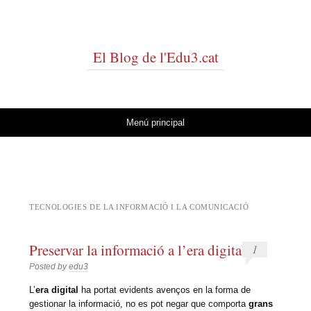
El Blog de l'Edu3.cat
Vés al contingut
Menú principal
TECNOLOGIES DE LA INFORMACIÓ I LA COMUNICACIÓ
Preservar la informació a l’era digital
1
Posted by
edu3
L’
era digital
ha portat evidents avenços en la forma de
gestionar la informació, no es pot negar que comporta
grans