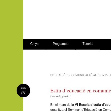
Vés al contingut
Ginys
Programes
Tutorial
EDUCACIÓ EN COMUNICACIÓ AUDIOVISU
juny
Estiu d’educació en comunic
01
Posted by
edu3
En el marc de la
VI Escola d’estiu d’ed
organitza el Seminari d’Educació en Comun