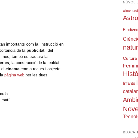
NÚVOL 
alimentac
Astr
Biodiver
Ciènci
tan importants com la instrucció en
natu
mportància de la
publicitat
i del
 més, també es tractarà la
Cultura
èries
, la construcció de la realitat
Femin
a el
cinema
com a recurs i objecte
Histò
 la
pàgina web
per les dues
Infants
catala
tarda
Ambi
e matí
Nove
Tecnol
BLOCAT