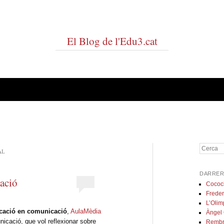
El Blog de l'Edu3.cat
Cerca
AL
DARRER
ació
Cococ
Freder
L’Olim
ucació en comunicació
,
AulaMèdia
Àngel
icació, que vol reflexionar sobre
Rembr