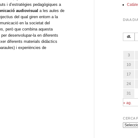
guts i d’estratègies pedagògiques a
Catàle
nicació audiovisual
a les aules de
bjectius del qual giren entorn a la
DIA A DI
omunicació en la societat del
les, però que combina aquesta
 per desenvolupar-la en diferents
dl.
ixer diferents materials didàctics
araules) i experiències de
3
10
17
24
31
« ag.
CERCA 
Cerca
per
program