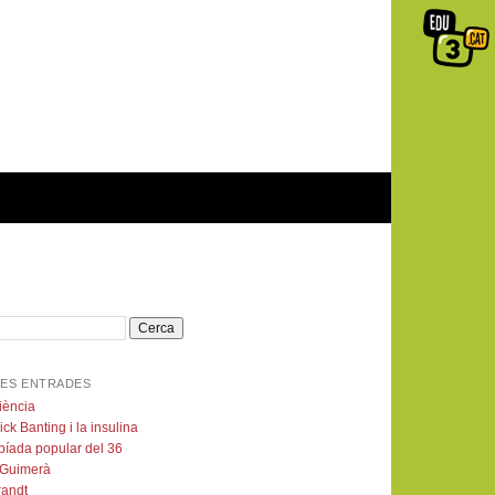
ES ENTRADES
iència
ick Banting i la insulina
píada popular del 36
 Guimerà
andt