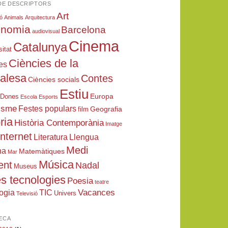
DE DESCRIPTORS
Art
ió
Animals
Arquitectura
onomia
Barcelona
audiovisual
Cinema
Catalunya
sitat
Ciències de la
es
ralesa
Contes
Ciències socials
Estiu
Europa
Dones
Escola
Esports
isme
Festes populars
Geografia
film
ria
Història Contemporània
Imatge
Internet
Literatura
Llengua
Medi
na
Matemàtiques
Mar
Música
ent
Nadal
Museus
s tecnologies
Poesia
teatre
Vacances
ogia
TIC
Univers
Televisió
ECA