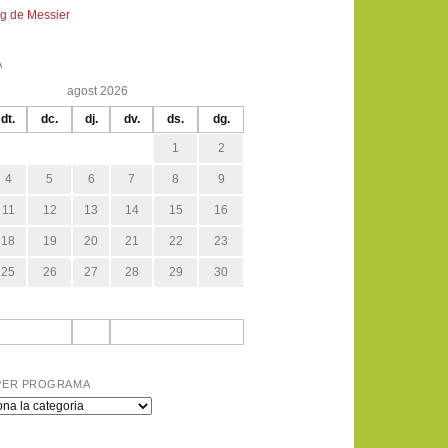
g de Messier
A
agost 2026
dt.
dc.
dj.
dv.
ds.
dg.
1
2
4
5
6
7
8
9
11
12
13
14
15
16
18
19
20
21
22
23
25
26
27
28
29
30
PER PROGRAMA
a