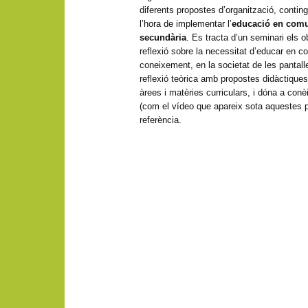
diferents propostes d’organització, contin
l’hora de implementar l’
educació en comu
secundària
. Es tracta d’un seminari els o
reflexió sobre la necessitat d’educar en c
coneixement, en la societat de les pantal
reflexió teòrica amb propostes didàctiques
àrees i matèries curriculars, i dóna a conè
(com el vídeo que apareix sota aquestes p
referència.