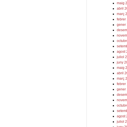
maig 
abril 
març 
febrer
gener
desem
novem
octub
setem
agost
juliol
juny 
maig 
abril 
març 
febrer
gener
desem
novem
octub
setem
agost
juliol
juny 