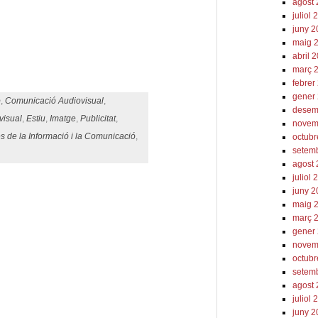
agost
juliol
juny 
eix
maig 
abril 
març 
febrer
gener
ó
,
Comunicació Audiovisual
,
desem
visual
,
Estiu
,
Imatge
,
Publicitat
,
novem
s de la Informació i la Comunicació
,
octub
setem
agost
juliol
juny 
maig 
març 
gener
novem
octubr
setem
agost
juliol 
juny 2