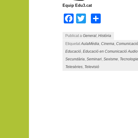
Equip Edu3.cat
Facebook
Twitter
Compart
Publicat a
General
,
Història
Etiquetat
AulaMèdia
,
Cinema
,
Comunicaci
Educació
,
Educació en Comunicació Audio
Secundària
,
Seminari
,
Sexisme
,
Tecnologie
Telesèries
,
Televisió
Navegació pels articles