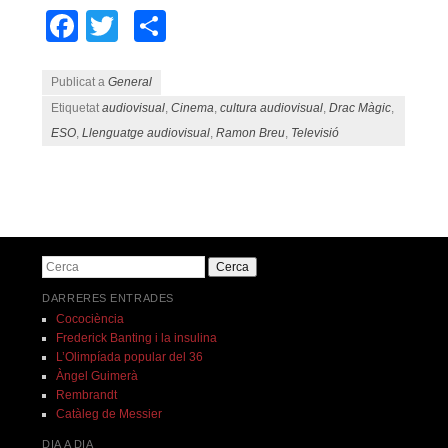
Facebook
Twitter
Comparteix
Publicat a
General
Etiquetat
audiovisual
,
Cinema
,
cultura audiovisual
,
Drac Màgic
,
ESO
,
Llenguatge audiovisual
,
Ramon Breu
,
Televisió
Navegació pels articles
Cerca
DARRERES ENTRADES
Cocociència
Frederick Banting i la insulina
L’Olimpíada popular del 36
Àngel Guimerà
Rembrandt
Catàleg de Messier
DIA A DIA