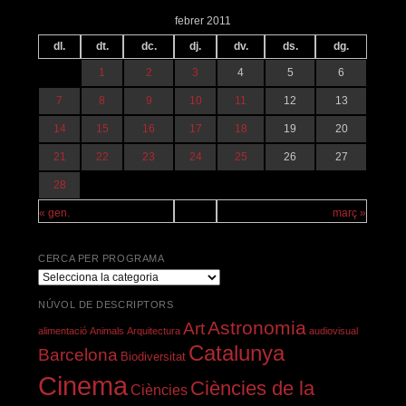
febrer 2011
dl.
dt.
dc.
dj.
dv.
ds.
dg.
1
2
3
4
5
6
7
8
9
10
11
12
13
14
15
16
17
18
19
20
21
22
23
24
25
26
27
28
« gen.
març »
CERCA PER PROGRAMA
Cerca
per
NÚVOL DE DESCRIPTORS
programa
Astronomia
Art
alimentació
Animals
Arquitectura
audiovisual
Catalunya
Barcelona
Biodiversitat
Cinema
Ciències de la
Ciències