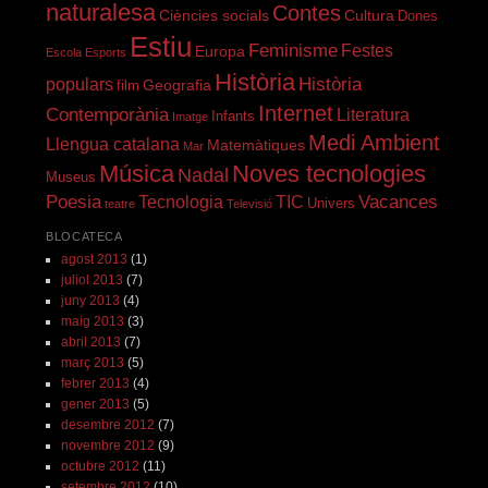
naturalesa
Contes
Ciències socials
Cultura
Dones
Estiu
Feminisme
Festes
Europa
Escola
Esports
Història
Història
populars
Geografia
film
Internet
Contemporània
Literatura
Infants
Imatge
Medi Ambient
Llengua catalana
Matemàtiques
Mar
Música
Noves tecnologies
Nadal
Museus
Poesia
Vacances
Tecnologia
TIC
Univers
teatre
Televisió
BLOCATECA
agost 2013
(1)
juliol 2013
(7)
juny 2013
(4)
maig 2013
(3)
abril 2013
(7)
març 2013
(5)
febrer 2013
(4)
gener 2013
(5)
desembre 2012
(7)
novembre 2012
(9)
octubre 2012
(11)
setembre 2012
(10)