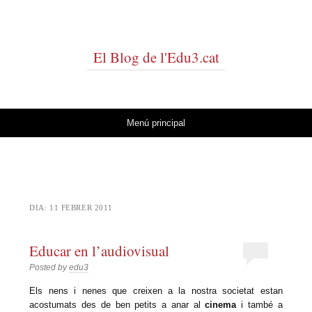
El Blog de l'Edu3.cat
Vés al contingut
Menú principal
DIA:
11 FEBRER 2011
Educar en l’audiovisual
Posted by
edu3
Els nens i nenes que creixen a la nostra societat estan
acostumats des de ben petits a anar al
cinema
i també a