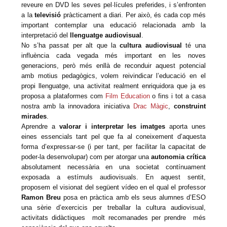
reveure en DVD les seves pel·lícules preferides, i s’enfronten
a la
televisió
pràcticament a diari. Per això, és cada cop més
important contemplar una educació relacionada amb la
interpretació del
llenguatge audiovisual
.
No s’ha passat per alt que la
cultura audiovisual
té una
influència cada vegada més important en les noves
generacions, però més enllà de reconduir aquest potencial
amb motius pedagògics, volem reivindicar l’educació en el
propi llenguatge, una activitat realment enriquidora que ja es
proposa a plataformes com
Film Education
o fins i tot a casa
nostra amb la innovadora iniciativa
Drac Màgic
,
construint
mirades
.
Aprendre a
valorar i interpretar les imatges
aporta unes
eines essencials tant pel que fa al coneixement d’aquesta
forma d’expressar-se (i per tant, per facilitar la capacitat de
poder-la desenvolupar) com per atorgar una
autonomia crítica
absolutament necessària en una societat contínuament
exposada a estímuls audiovisuals. En aquest sentit,
proposem el visionat del següent vídeo en el qual el professor
Ramon Breu
posa en pràctica amb els seus alumnes d’ESO
una sèrie d’exercicis per treballar la cultura audiovisual,
activitats didàctiques molt recomanades per prendre més