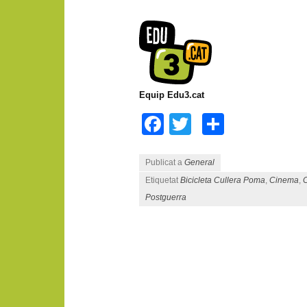
Equip Edu3.cat
Facebook
Twitter
Compart
Publicat a
General
Etiquetat
Bicicleta Cullera Poma
,
Cinema
,
Postguerra
Navegació pels articles