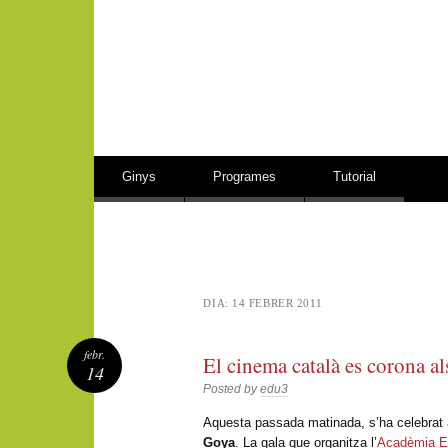
Vés al contingut
Ginys
Programes
Tutorial
DIA:
14 FEBRER 2011
febr.
El cinema català es corona a
14
Posted by
edu3
Aquesta passada matinada, s’ha celebrat 
Goya
. La gala que organitza l’
Acadèmia E