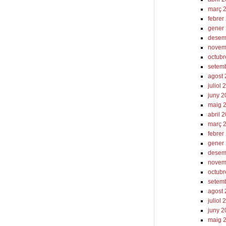
març 
febrer
gener
desem
novem
octub
setem
agost
juliol
juny 
maig 
abril 
març 
febrer
gener
desem
novem
octub
setem
agost
juliol
juny 
maig 