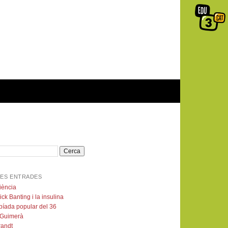
ES ENTRADES
iència
ick Banting i la insulina
píada popular del 36
 Guimerà
andt