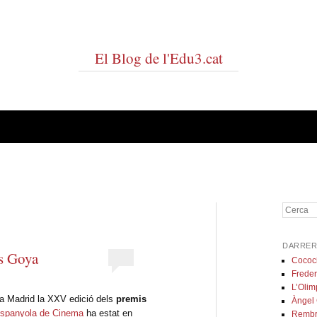
El Blog de l'Edu3.cat
Cerca
DARRER
ls Goya
Cococ
Freder
L’Olim
a Madrid la XXV edició dels
premis
Àngel
spanyola de Cinema
ha estat en
Rembr