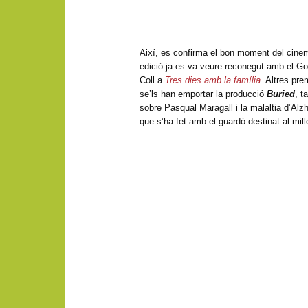
Així, es confirma el bon moment del cine
edició ja es va veure reconegut amb el Goy
Coll a
Tres dies amb la família
. Altres pr
se’ls han emportar la producció
Buried
, t
sobre Pasqual Maragall i la malaltia d’Alz
que s’ha fet amb el guardó destinat al mil