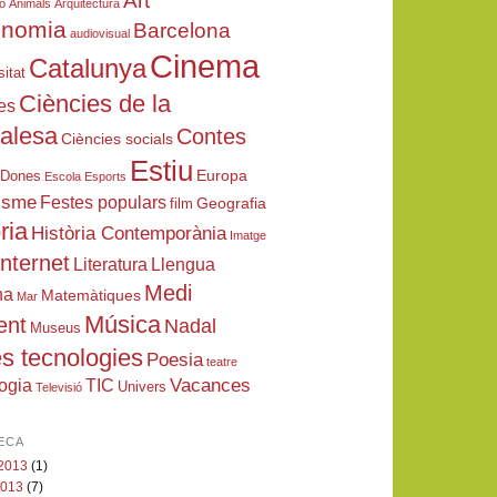
Art
ió
Animals
Arquitectura
onomia
Barcelona
audiovisual
Cinema
Catalunya
sitat
Ciències de la
es
ralesa
Contes
Ciències socials
Estiu
Europa
Dones
Escola
Esports
isme
Festes populars
Geografia
film
ria
Història Contemporània
Imatge
Internet
Literatura
Llengua
Medi
na
Matemàtiques
Mar
Música
ent
Nadal
Museus
s tecnologies
Poesia
teatre
Vacances
ogia
TIC
Univers
Televisió
ECA
 2013
(1)
 2013
(7)