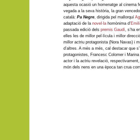
aquesta ocasió un homenatge al cinema fe
vegada a la seva història, la gran vencedo
català:
Pa Negre
, dirigida pel mallorquí
Ag
adaptació de la
novel·la
homònima d’
Emili
passada edició dels
premis Gaudí
, s’ha e
elles les de millor pel·lícula i millor direc
millor actriu protagonista (Nora Navas) i mi
d’altres. A més a més, cal destacar que s
protagonistes, Francesc Colomer i Marina
actor i la actriu revelació, respectivament,
món dels nens en una època tan crua com 