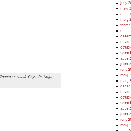
juny 
maig 
abril 
març 
febrer
gener
desem
novem
octub
eix
setem
agost
juliol
juny 
maig 
Cinema en català
,
Goya
,
Pa Negre
,
març 
gener
novem
octubr
setem
agost
juliol 
juny 2
maig 
abril 