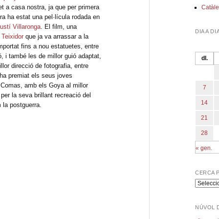
t a casa nostra, ja que per primera
Catàle
ra ha estat una pel·lícula rodada en
ustí Villaronga
. El film, una
DIA A DI
 Teixidor
que ja va arrassar a la
mportat fins a nou estatuetes, entre
ció, i també les de millor guió adaptat,
dl.
llor direcció de fotografia, entre
’ha premiat els seus joves
 Comas, amb els Goya al millor
7
 per la seva brillant recreació del
14
la postguerra.
21
28
« gen.
CERCA 
Cerca
per
program
NÚVOL 