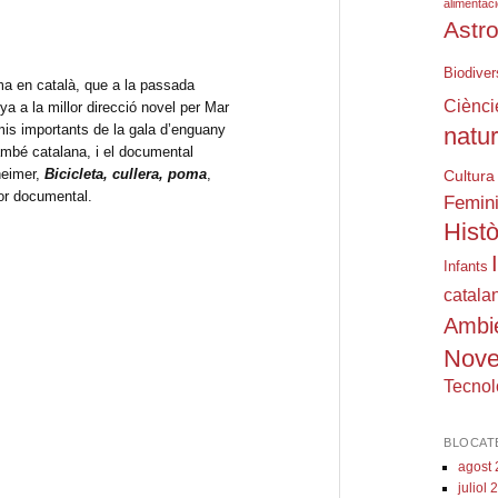
alimentac
Astr
Biodiver
ma en català, que a la passada
Ciènci
a a la millor direcció novel per Mar
emis importants de la gala d’enguany
natu
ambé catalana, i el documental
heimer,
Bicicleta, cullera, poma
,
Cultura
lor documental.
Femin
Histò
Infants
catala
Ambi
Nove
Tecnol
BLOCAT
agost
juliol