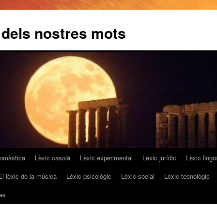
 dels nostres mots
omàstica
Lèxic casolà
Lèxic experimental
Lèxic jurídic
Lèxic lingüí
El lèxic de la música
Lèxic psicològic
Lèxic social
Lèxic tecnològic
es