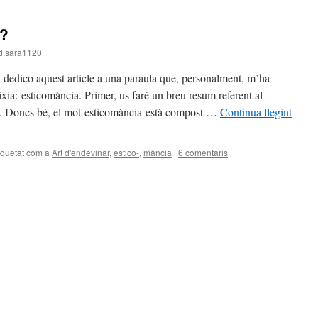
a?
d.sara1120
dedico aquest article a una paraula que, personalment, m’ha
ixia: esticomància. Primer, us faré un breu resum referent al
ula. Doncs bé, el mot esticomància està compost …
Continua llegint
iquetat com a
Art d'endevinar
,
estico-
,
mància
|
6 comentaris