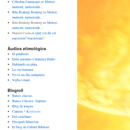
Crhistian Llamasqui
en
Meteor,
meteorit, meteoroide…
Rita Boateng Boateng
en
Meteor,
meteorit, meteoroide…
Rita Boateng Boateng
en
Meteor,
meteorit, meteoroide…
Marcel Costa
en
Què vol dir ser
narcisista? Narcisisme?
Àudios etimològics
El palabrero
Entre paraules Catalunya Ràdio
Hablando en plata
La veu humana
No es un día cualquiera
Verba volant
Blogroll
Batecs clàssics
Batecs Clàssics- Sàpiens
Blog de lengua
Cianeas * Κυάνεαι
Del castellano
Discipuli Minervae
El blog de Gabriel Bibiloni