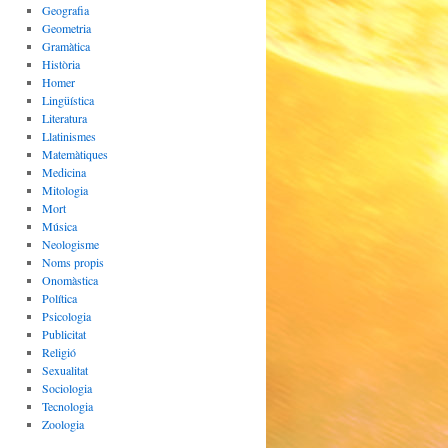
Geografia
Geometria
Gramàtica
Història
Homer
Lingüística
Literatura
Llatinismes
Matemàtiques
Medicina
Mitologia
Mort
Música
Neologisme
Noms propis
Onomàstica
Política
Psicologia
Publicitat
Religió
Sexualitat
Sociologia
Tecnologia
Zoologia