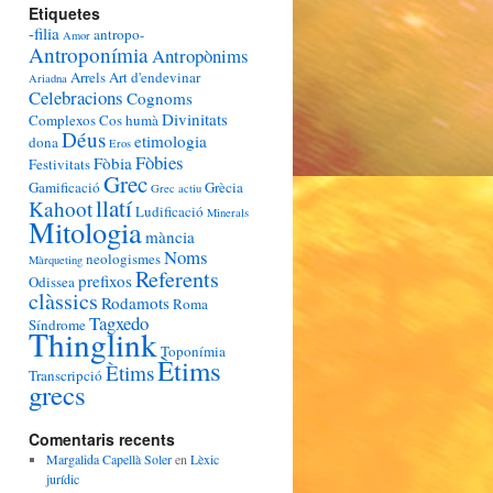
Etiquetes
-filia
antropo-
Amor
Antroponímia
Antropònims
Arrels
Art d'endevinar
Ariadna
Celebracions
Cognoms
Divinitats
Complexos
Cos humà
Déus
etimologia
dona
Eros
Fòbies
Fòbia
Festivitats
Grec
Gamificació
Grècia
Grec actiu
llatí
Kahoot
Ludificació
Minerals
Mitologia
mància
Noms
neologismes
Màrqueting
Referents
prefixos
Odissea
clàssics
Rodamots
Roma
Tagxedo
Síndrome
Thinglink
Toponímia
Ètims
Ètims
Transcripció
grecs
Comentaris recents
Margalida Capellà Soler
en
Lèxic
jurídic