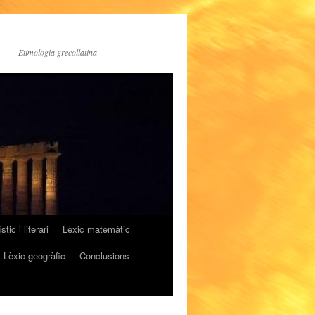
Etimologia grecollatina
stic i literari
Lèxic matemàtic
Lèxic geogràfic
Conclusions