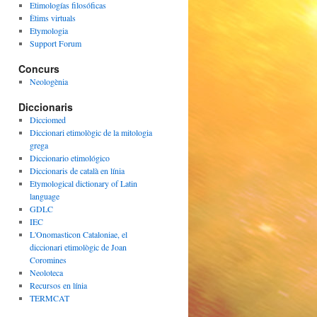
Etimologías filosóficas
Ètims virtuals
Etymologia
Support Forum
Concurs
Neologènia
Diccionaris
Dicciomed
Diccionari etimològic de la mitologia
grega
Diccionario etimológico
Diccionaris de català en línia
Etymological dictionary of Latin
language
GDLC
IEC
L'Onomasticon Cataloniae, el
diccionari etimològic de Joan
Coromines
Neoloteca
Recursos en línia
TERMCAT