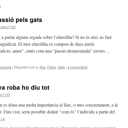
0
assió pels gats
.sara1120
a parlar alguna vegada sobre l’elurofília? Si no és així, us faré
 significat. El mot elurofília es compon de dues arrels
“afició, amor”, entès com una “passió desmesurada” envers …
icologia
|
Etiquetat com a
-filia
,
Fòbia
,
Gats
|
4 comentaris
va roba ho diu tot
ra1120
n es dóna una molta importància al físic, o més concretament, a la
Fins i tot, seria possible deduir “com és” l’individu a partir del
t
→
grecs
,
General
|
Etiquetat com a
Arrels
,
Ètims grecs
,
mància
|
14 comentaris