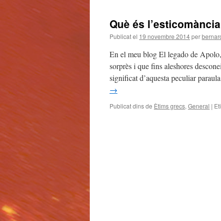
Què és l’esticomànci
Publicat el
19 novembre 2014
per
bernar
En el meu blog El legado de Apolo, 
sorprès i que fins aleshores descone
significat d’aquesta peculiar para
→
Publicat dins de
Ètims grecs
,
General
|
Et