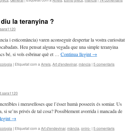
 diu la teranyina ?
.sara1120
ncia i esticomància) varen aconseguir despertar la vostra curiositat
bocabadats. Heu pensat alguna vegada que una simple teranyina
cs bé, si vols esbrinar què et …
Continua llegint
→
icologia
|
Etiquetat com a
Arrels
,
Art d'endevinar
,
mància
|
5 comentaris
d.sara1120
increïbles i meravelloses que l’ésser humà posseeix és somiar. Us
, si se’ns privés de tal cosa? Possiblement avorrida i mancada de
legint
→
icologia
|
Etiquetat com a
Art d'endevinar
,
mància
,
oniro-
|
5 comentaris