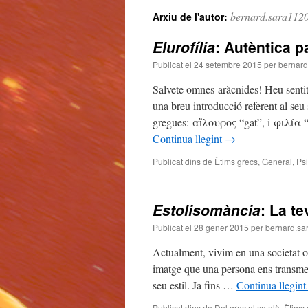
bernard.sara112
Arxiu de l'autor:
Elurofília
: Autèntica p
Publicat el
24 setembre 2015
per
bernard
Salvete omnes aràcnides! Heu sentit 
una breu introducció referent al seu
gregues: αἲλουρος “gat”, i φιλία 
Continua llegint
→
Publicat dins de
Ètims grecs
,
General
,
Ps
Estolisomància
: La te
Publicat el
28 gener 2015
per
bernard.sa
Actualment, vivim en una societat o
imatge que una persona ens transmet. 
seu estil. Ja fins …
Continua llegin
Publicat dins de
Del grec al català
,
Ètims 