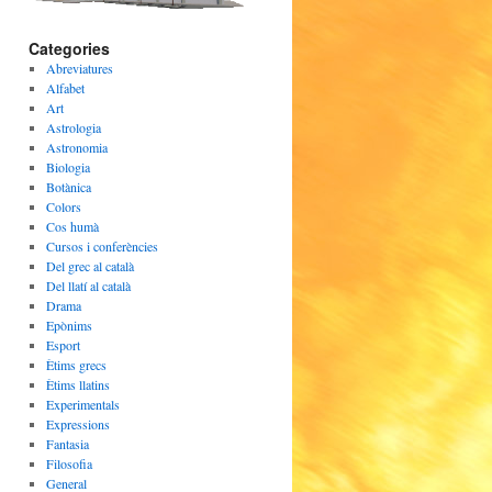
Categories
Abreviatures
Alfabet
Art
Astrologia
Astronomia
Biologia
Botànica
Colors
Cos humà
Cursos i conferències
Del grec al català
Del llatí al català
Drama
Epònims
Esport
Ètims grecs
Ètims llatins
Experimentals
Expressions
Fantasia
Filosofia
General