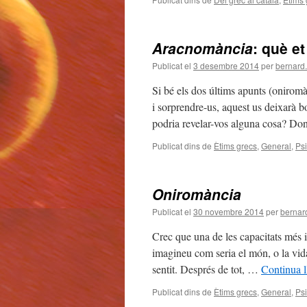
Aracnomància
: què et
Publicat el
3 desembre 2014
per
bernard
Si bé els dos últims apunts (oniromà
i sorprendre-us, aquest us deixarà 
podria revelar-vos alguna cosa? Don
Publicat dins de
Ètims grecs
,
General
,
Ps
Oniromància
Publicat el
30 novembre 2014
per
bernar
Crec que una de les capacitats més 
imagineu com seria el món, o la vida
sentit. Després de tot, …
Continua l
Publicat dins de
Ètims grecs
,
General
,
Ps