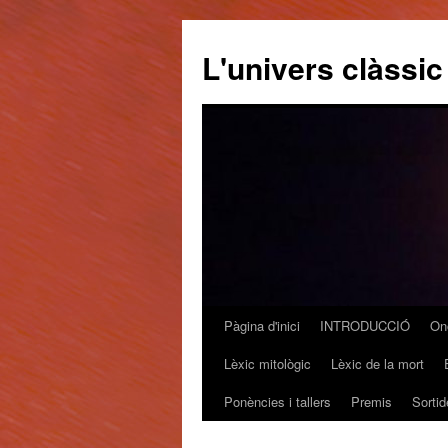
L'univers clàssic
Pàgina d'inici
INTRODUCCIÓ
On
Vés
Lèxic mitològic
Lèxic de la mort
al
Ponències i tallers
Premis
Sortid
contingut